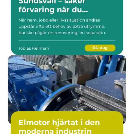
Sundsvall – säker
förvaring när du
behöver mer plats
När hem, jobb eller livssituation ändras
uppstår ofta ett behov av extra utrymme.
Kanske pågår en renovering, en separatio...
04. aug
Tobias Hellman
Elmotor hjärtat i den
moderna industrin