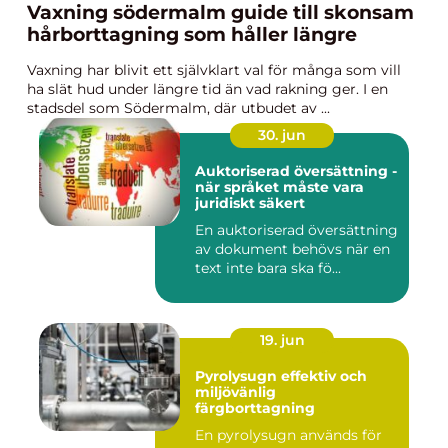
Vaxning södermalm guide till skonsam
hårborttagning som håller längre
Vaxning har blivit ett självklart val för många som vill
ha slät hud under längre tid än vad rakning ger. I en
stadsdel som Södermalm, där utbudet av ...
30. jun
Auktoriserad översättning -
när språket måste vara
juridiskt säkert
En auktoriserad översättning
av dokument behövs när en
text inte bara ska fö...
19. jun
Pyrolysugn effektiv och
miljövänlig
färgborttagning
En pyrolysugn används för