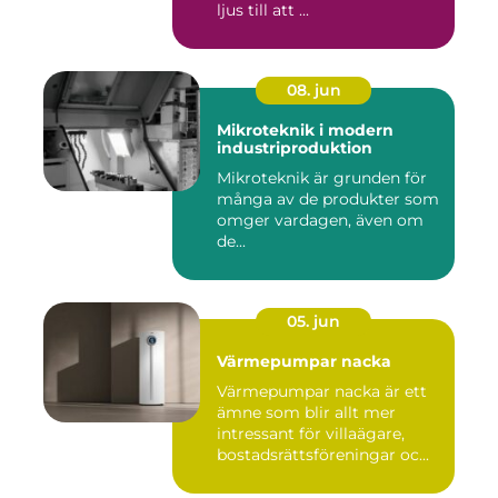
ljus till att ...
08. jun
Mikroteknik i modern
industriproduktion
Mikroteknik är grunden för
många av de produkter som
omger vardagen, även om
de...
05. jun
Värmepumpar nacka
Värmepumpar nacka är ett
ämne som blir allt mer
intressant för villaägare,
bostadsrättsföreningar oc...