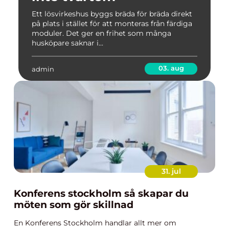
Ett lösvirkeshus byggs bräda för bräda direkt
på plats i stället för att monteras från färdiga
moduler. Det ger en frihet som många
husköpare saknar i...
03. aug
admin
31. jul
Konferens stockholm så skapar du
möten som gör skillnad
En Konferens Stockholm handlar allt mer om