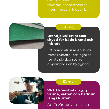
de viktigaste
tillverkningsmetoderna
inom modern industri.
Processen g...
31. maj
Brandjalusi ett robust
skydd för både brand och
inbrott
Ett brandjalusi är en av de
mest robusta lösningarna
för att skydda större
öppningar i en byggnad
mo...
13. maj
VVS Strömstad - trygg
värme, vatten och badrum
längs kusten
Att få värme, vatten och