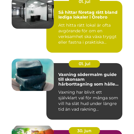
01. jul
Så hittar företag rätt bland
lediga lokaler i Örebro
Att hitta rätt lokal är ofta
avgörande för om en
verksamhet ska växa tryggt
eller fastna i praktiska...
01. jul
Vaxning södermalm guide
till skonsam
hårborttagning som håller
längre
Vaxning har blivit ett
självklart val för många som
vill ha slät hud under längre
tid än vad rakning...
30. jun