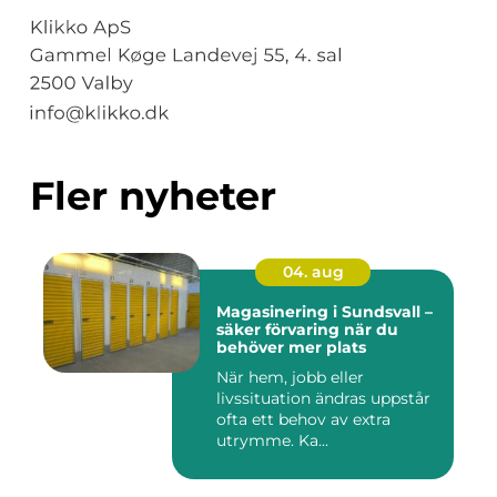
Fler nyheter
04. aug
Magasinering i Sundsvall –
säker förvaring när du
behöver mer plats
När hem, jobb eller
livssituation ändras uppstår
ofta ett behov av extra
utrymme. Ka...