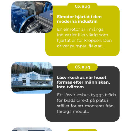
03. aug
Elmotor hjärtat i den
moderna industrin
En elmotor är i många
industrier lika viktig som
hjärtat är för kroppen. Den
driver pumpar, fläktar,...
03. aug
Lösvirkeshus när huset
formas efter människan,
inte tvärtom
Ett lösvirkeshus byggs bräda
för bräda direkt på plats i
stället för att monteras från
färdiga modul...