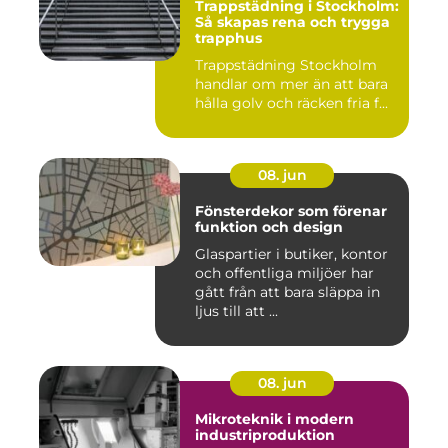
Trappstädning i Stockholm:
Så skapas rena och trygga
trapphus
Trappstädning Stockholm
handlar om mer än att bara
hålla golv och räcken fria f...
08. jun
Fönsterdekor som förenar
funktion och design
Glaspartier i butiker, kontor
och offentliga miljöer har
gått från att bara släppa in
ljus till att ...
08. jun
Mikroteknik i modern
industriproduktion