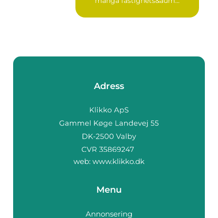
många fastighets&aum...
Adress
web:
www.klikko.dk
Menu
Annonsering