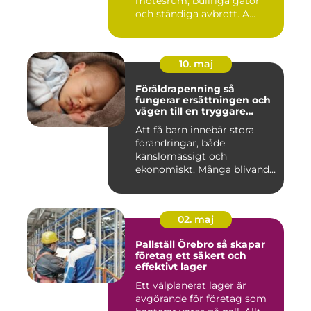
mötesrum, bullriga gator
och ständiga avbrott. A...
10. maj
Föräldrapenning så
fungerar ersättningen och
vägen till en tryggare
föräldraledighet
Att få barn innebär stora
förändringar, både
känslomässigt och
ekonomiskt. Många blivande
föräldrar ...
02. maj
Pallställ Örebro så skapar
företag ett säkert och
effektivt lager
Ett välplanerat lager är
avgörande för företag som