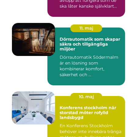
avlopp att fungera som de
ska låter kanske självklart...
11. maj
Dörrautomatik som skapar
säkra och tillgängliga
miljöer
Dörrautomatik Södermalm
är en lösning som
kombinerar komfort,
säkerhet och ...
10. maj
Konferens stockholm när
storstad möter rofylld
landsbygd
En Konferens Stockholm
behöver inte innebära trånga