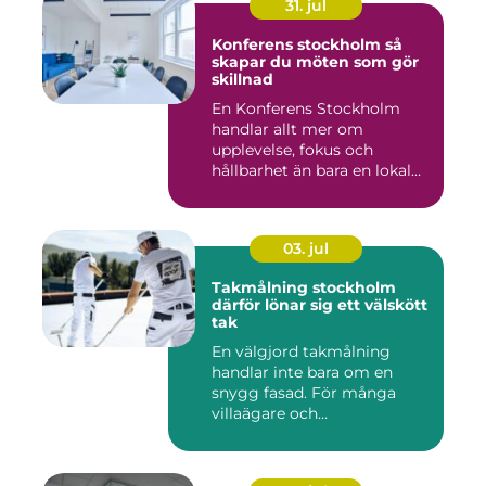
31. jul
Konferens stockholm så
skapar du möten som gör
skillnad
En Konferens Stockholm
handlar allt mer om
upplevelse, fokus och
hållbarhet än bara en lokal
med sto...
03. jul
Takmålning stockholm
därför lönar sig ett välskött
tak
En välgjord takmålning
handlar inte bara om en
snygg fasad. För många
villaägare och
bostadsrättsför...