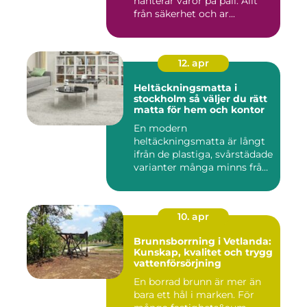
hanterar varor på pall. Allt
från säkerhet och ar...
12. apr
Heltäckningsmatta i
stockholm så väljer du rätt
matta för hem och kontor
En modern
heltäckningsmatta är långt
ifrån de plastiga, svårstädade
varianter många minns från
70- o...
10. apr
Brunnsborrning i Vetlanda:
Kunskap, kvalitet och trygg
vattenförsörjning
En borrad brunn är mer än
bara ett hål i marken. För