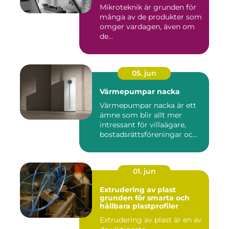
Mikroteknik är grunden för
många av de produkter som
omger vardagen, även om
de...
05. jun
Värmepumpar nacka
Värmepumpar nacka är ett
ämne som blir allt mer
intressant för villaägare,
bostadsrättsföreningar oc...
01. jun
Extrudering av plast
grunden för smarta och
hållbara plastprofiler
Extrudering av plast är en av