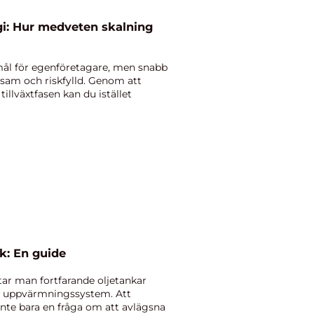
gi: Hur medveten skalning
rt mål för egenföretagare, men snabb
sam och riskfylld. Genom att
illväxtfasen kan du istället
k: En guide
tar man fortfarande oljetankar
re uppvärmningssystem. Att
nte bara en fråga om att avlägsna