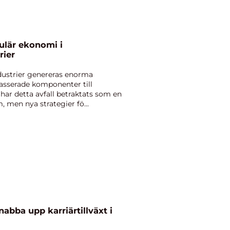
rkulär ekonomi i
rier
dustrier genereras enorma
kasserade komponenter till
 har detta avfall betraktats som en
 men nya strategier fö...
abba upp karriärtillväxt i