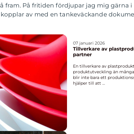
å fram. På fritiden fördjupar jag mig gärna i a
ler kopplar av med en tankeväckande dokume
07 januari 2026
Tillverkare av plastprodukter så välj
partner
En tillverkare av plastprodukte
produktutveckling än många f
blir inte bara ett produktion
hjälper till att ...