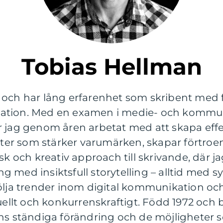
Tobias Hellman
 och har lång erfarenhet som skribent med
ation. Med en examen i medie- och kommun
r jag genom åren arbetat med att skapa effe
r som stärker varumärken, skapar förtroend
isk och kreativ approach till skrivande, där 
 med insiktsfull storytelling – alltid med sy
 följa trender inom digital kommunikation
tuellt och konkurrenskraftigt. Född 1972 och 
ns ständiga förändring och de möjligheter s