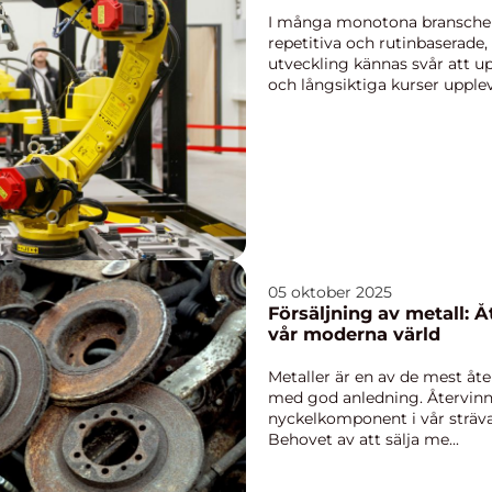
I många monotona branscher,
repetitiva och rutinbaserade,
utveckling kännas svår att up
och långsiktiga kurser upplevs
05 oktober 2025
Försäljning av metall: 
vår moderna värld
Metaller är en av de mest åt
med god anledning. Återvinn
nyckelkomponent i vår sträv
Behovet av att sälja me...