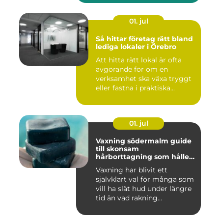
01. jul
Så hittar företag rätt bland
lediga lokaler i Örebro
Att hitta rätt lokal är ofta
avgörande för om en
verksamhet ska växa tryggt
eller fastna i praktiska...
01. jul
Vaxning södermalm guide
till skonsam
hårborttagning som håller
längre
Vaxning har blivit ett
självklart val för många som
vill ha slät hud under längre
tid än vad rakning...