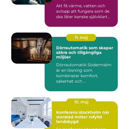
Att få värme, vatten och
avlopp att fungera som de
ska låter kanske självklart...
11. maj
Dörrautomatik som skapar
säkra och tillgängliga
miljöer
Dörrautomatik Södermalm
är en lösning som
kombinerar komfort,
säkerhet och ...
10. maj
Konferens stockholm när
storstad möter rofylld
landsbygd