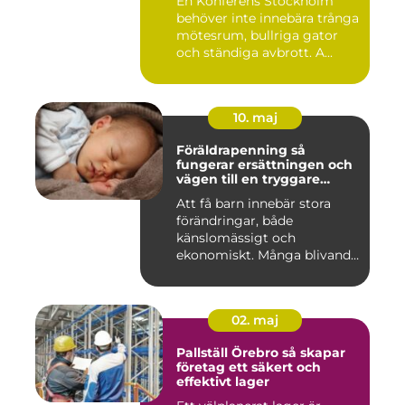
En Konferens Stockholm
behöver inte innebära trånga
mötesrum, bullriga gator
och ständiga avbrott. A...
10. maj
Föräldrapenning så
fungerar ersättningen och
vägen till en tryggare
föräldraledighet
Att få barn innebär stora
förändringar, både
känslomässigt och
ekonomiskt. Många blivande
föräldrar ...
02. maj
Pallställ Örebro så skapar
företag ett säkert och
effektivt lager