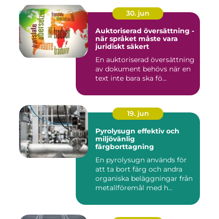
30. jun
Auktoriserad översättning -
när språket måste vara
juridiskt säkert
En auktoriserad översättning
av dokument behövs när en
text inte bara ska fö...
19. jun
Pyrolysugn effektiv och
miljövänlig
färgborttagning
En pyrolysugn används för
att ta bort färg och andra
organiska beläggningar från
metallföremål med h...