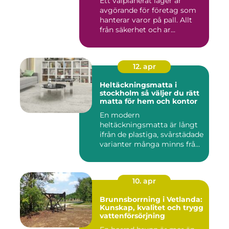
Ett välplanerat lager är
avgörande för företag som
hanterar varor på pall. Allt
från säkerhet och ar...
12. apr
Heltäckningsmatta i
stockholm så väljer du rätt
matta för hem och kontor
En modern
heltäckningsmatta är långt
ifrån de plastiga, svårstädade
varianter många minns från
70- o...
10. apr
Brunnsborrning i Vetlanda:
Kunskap, kvalitet och trygg
vattenförsörjning