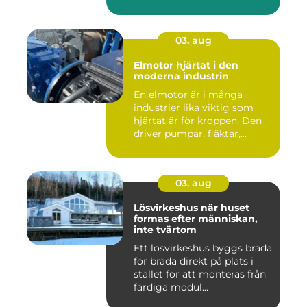
03. aug
Elmotor hjärtat i den
moderna industrin
En elmotor är i många
industrier lika viktig som
hjärtat är för kroppen. Den
driver pumpar, fläktar,...
03. aug
Lösvirkeshus när huset
formas efter människan,
inte tvärtom
Ett lösvirkeshus byggs bräda
för bräda direkt på plats i
stället för att monteras från
färdiga modul...