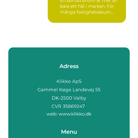
En borrad brunn är mer än
bara ett hål i marken. För
många fastighets&aum...
Adress
web:
www.klikko.dk
Menu