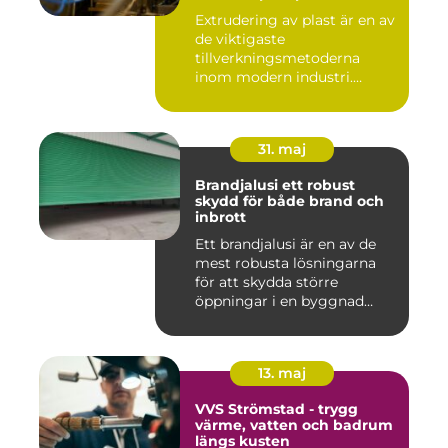
Extrudering av plast är en av
de viktigaste
tillverkningsmetoderna
inom modern industri.
Processen g...
31. maj
Brandjalusi ett robust
skydd för både brand och
inbrott
Ett brandjalusi är en av de
mest robusta lösningarna
för att skydda större
öppningar i en byggnad
mo...
13. maj
VVS Strömstad - trygg
värme, vatten och badrum
längs kusten