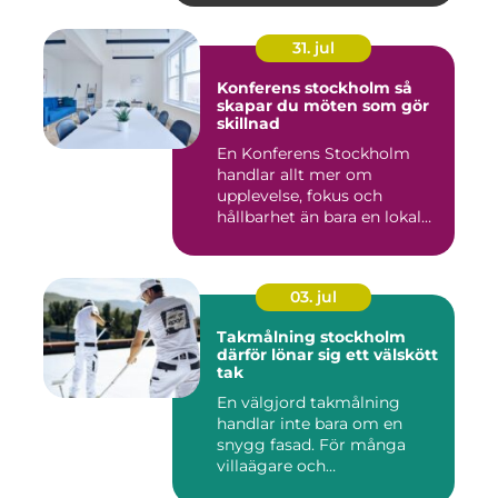
31. jul
Konferens stockholm så
skapar du möten som gör
skillnad
En Konferens Stockholm
handlar allt mer om
upplevelse, fokus och
hållbarhet än bara en lokal
med sto...
03. jul
Takmålning stockholm
därför lönar sig ett välskött
tak
En välgjord takmålning
handlar inte bara om en
snygg fasad. För många
villaägare och
bostadsrättsför...