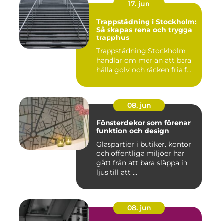
17. jun
Trappstädning i Stockholm:
Så skapas rena och trygga
trapphus
Trappstädning Stockholm
handlar om mer än att bara
hålla golv och räcken fria f...
08. jun
Fönsterdekor som förenar
funktion och design
Glaspartier i butiker, kontor
och offentliga miljöer har
gått från att bara släppa in
ljus till att ...
08. jun