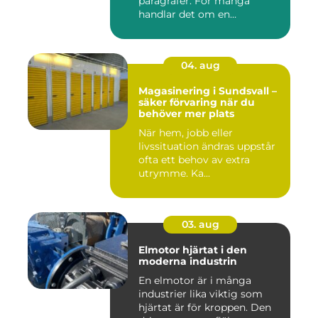
paragrafer. För många
handlar det om en
livssituation...
04. aug
Magasinering i Sundsvall –
säker förvaring när du
behöver mer plats
När hem, jobb eller
livssituation ändras uppstår
ofta ett behov av extra
utrymme. Ka...
03. aug
Elmotor hjärtat i den
moderna industrin
En elmotor är i många
industrier lika viktig som
hjärtat är för kroppen. Den