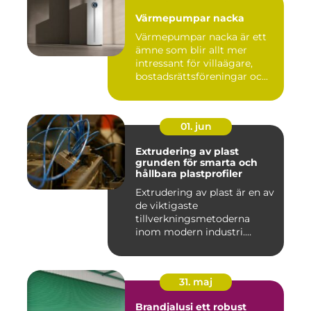
Värmepumpar nacka
Värmepumpar nacka är ett
ämne som blir allt mer
intressant för villaägare,
bostadsrättsföreningar oc...
01. jun
Extrudering av plast
grunden för smarta och
hållbara plastprofiler
Extrudering av plast är en av
de viktigaste
tillverkningsmetoderna
inom modern industri.
Processen g...
31. maj
Brandjalusi ett robust