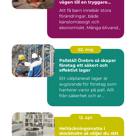
vägen till en tryggare
föräldraledighet
Att få barn innebär stora
förändringar, både
känslomässigt och
ekonomiskt. Många blivande
föräldrar ...
02. maj
Pallställ Örebro så skapar
företag ett säkert och
effektivt lager
Ett välplanerat lager är
avgörande för företag som
hanterar varor på pall. Allt
från säkerhet och ar...
12. apr
Heltäckningsmatta i
stockholm så väljer du rätt