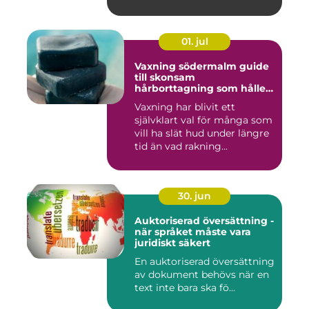
01. jul
Vaxning södermalm guide
till skonsam
hårborttagning som håller
längre
Vaxning har blivit ett
självklart val för många som
vill ha slät hud under längre
tid än vad rakning...
30. jun
Auktoriserad översättning -
när språket måste vara
juridiskt säkert
En auktoriserad översättning
av dokument behövs när en
text inte bara ska fö...