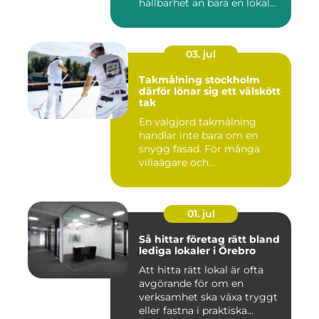
hållbarhet än bara en lokal
med sto...
03. jul
Takmålning stockholm
därför lönar sig ett välskött
tak
En välgjord takmålning
handlar inte bara om en
snygg fasad. För många
villaägare och
bostadsrättsför...
01. jul
Så hittar företag rätt bland
lediga lokaler i Örebro
Att hitta rätt lokal är ofta
avgörande för om en
verksamhet ska växa tryggt
eller fastna i praktiska...