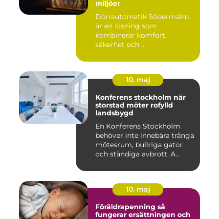
miljöer
Dörrautomatik Södermalm
är en lösning som
kombinerar komfort,
säkerhet och ...
10. maj
Konferens stockholm när
storstad möter rofylld
landsbygd
En Konferens Stockholm
behöver inte innebära trånga
mötesrum, bullriga gator
och ständiga avbrott. A...
10. maj
Föräldrapenning så
fungerar ersättningen och