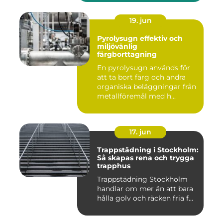
19. jun
Pyrolysugn effektiv och
miljövänlig
färgborttagning
En pyrolysugn används för
att ta bort färg och andra
organiska beläggningar från
metallföremål med h...
17. jun
Trappstädning i Stockholm:
Så skapas rena och trygga
trapphus
Trappstädning Stockholm
handlar om mer än att bara
hålla golv och räcken fria f...