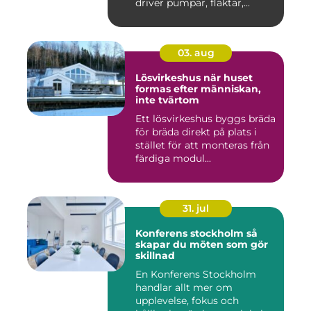
driver pumpar, fläktar,...
03. aug
Lösvirkeshus när huset
formas efter människan,
inte tvärtom
Ett lösvirkeshus byggs bräda
för bräda direkt på plats i
stället för att monteras från
färdiga modul...
31. jul
Konferens stockholm så
skapar du möten som gör
skillnad
En Konferens Stockholm
handlar allt mer om
upplevelse, fokus och