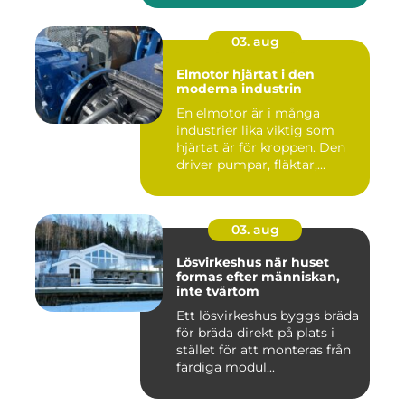
03. aug
Elmotor hjärtat i den
moderna industrin
En elmotor är i många
industrier lika viktig som
hjärtat är för kroppen. Den
driver pumpar, fläktar,...
03. aug
Lösvirkeshus när huset
formas efter människan,
inte tvärtom
Ett lösvirkeshus byggs bräda
för bräda direkt på plats i
stället för att monteras från
färdiga modul...