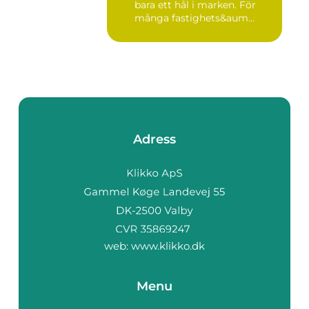
bara ett hål i marken. För
många fastighets&aum...
Adress
web:
www.klikko.dk
Menu