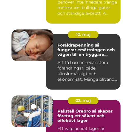
behöver inte innebära trånga
mötesrum, bullriga gator
och ständiga avbrott. A...
10. maj
Föräldrapenning så
fungerar ersättningen och
vägen till en tryggare
föräldraledighet
Att få barn innebär stora
förändringar, både
känslomässigt och
ekonomiskt. Många blivande
föräldrar ...
02. maj
Pallställ Örebro så skapar
företag ett säkert och
effektivt lager
Ett välplanerat lager är