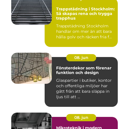
Trappstädning i Stockholm:
Så skapas rena och trygga
trapphus
Trappstädning Stockholm
handlar om mer än att bara
hålla golv och räcken fria f...
08. jun
Fönsterdekor som förenar
funktion och design
Glaspartier i butiker, kontor
och offentliga miljöer har
gått från att bara släppa in
ljus till att ...
08. jun
Mikroteknik i modern