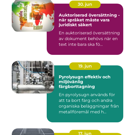
30. jun
Auktoriserad översättning -
när språket måste vara
juridiskt säkert
En auktoriserad översättning
av dokument behövs när en
text inte bara ska fö...
19. jun
Pyrolysugn effektiv och
miljövänlig
färgborttagning
En pyrolysugn används för
att ta bort färg och andra
organiska beläggningar från
metallföremål med h...
17. jun