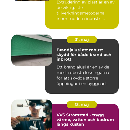
Extrudering av plast är en av
de viktigaste
tillverkningsmetoderna
inom modern industri.
Processen g...
31. maj
Brandjalusi ett robust
skydd för både brand och
inbrott
Ett brandjalusi är en av de
mest robusta lösningarna
för att skydda större
öppningar i en byggnad
mo...
13. maj
VVS Strömstad - trygg
värme, vatten och badrum
längs kusten