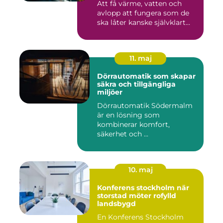
Att få värme, vatten och
avlopp att fungera som de
ska låter kanske självklart...
11. maj
Dörrautomatik som skapar
säkra och tillgängliga
miljöer
Dörrautomatik Södermalm
är en lösning som
kombinerar komfort,
säkerhet och ...
10. maj
Konferens stockholm när
storstad möter rofylld
landsbygd
En Konferens Stockholm