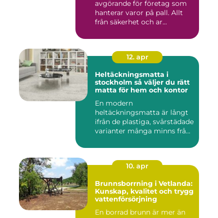
avgörande för företag som
hanterar varor på pall. Allt
från säkerhet och ar...
12. apr
Heltäckningsmatta i
stockholm så väljer du rätt
matta för hem och kontor
En modern
heltäckningsmatta är långt
ifrån de plastiga, svårstädade
varianter många minns från
70- o...
10. apr
Brunnsborrning i Vetlanda:
Kunskap, kvalitet och trygg
vattenförsörjning
En borrad brunn är mer än