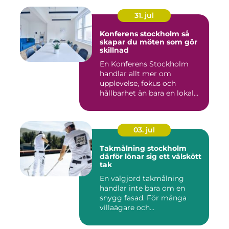
31. jul
Konferens stockholm så
skapar du möten som gör
skillnad
En Konferens Stockholm
handlar allt mer om
upplevelse, fokus och
hållbarhet än bara en lokal
med sto...
03. jul
Takmålning stockholm
därför lönar sig ett välskött
tak
En välgjord takmålning
handlar inte bara om en
snygg fasad. För många
villaägare och
bostadsrättsför...