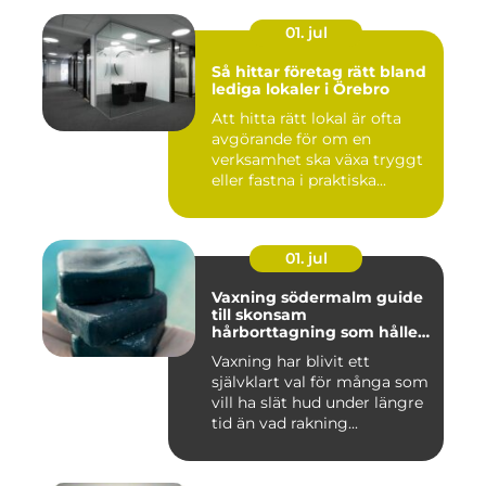
01. jul
Så hittar företag rätt bland
lediga lokaler i Örebro
Att hitta rätt lokal är ofta
avgörande för om en
verksamhet ska växa tryggt
eller fastna i praktiska...
01. jul
Vaxning södermalm guide
till skonsam
hårborttagning som håller
längre
Vaxning har blivit ett
självklart val för många som
vill ha slät hud under längre
tid än vad rakning...