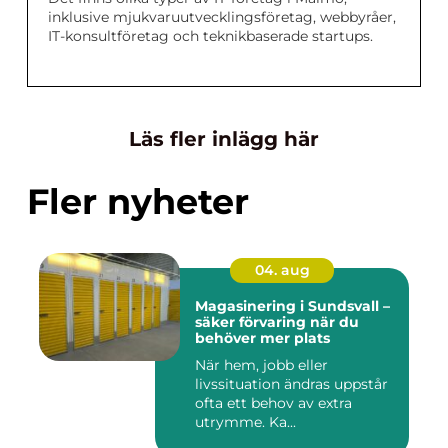
inklusive mjukvaruutvecklingsföretag, webbyråer,
IT-konsultföretag och teknikbaserade startups.
Läs fler inlägg här
Fler nyheter
04. aug
Magasinering i Sundsvall –
säker förvaring när du
behöver mer plats
När hem, jobb eller
livssituation ändras uppstår
ofta ett behov av extra
utrymme. Ka...