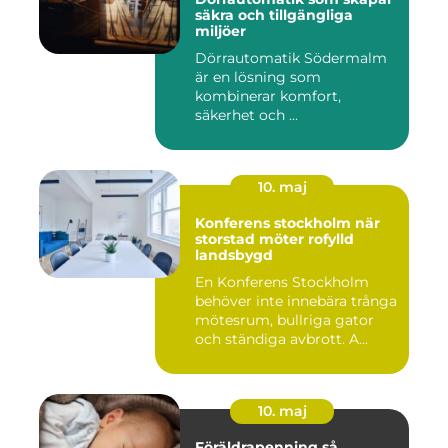
säkra och tillgängliga
miljöer
Dörrautomatik Södermalm
är en lösning som
kombinerar komfort,
säkerhet och ...
10. maj
Konferens stockholm när
storstad möter rofylld
landsbygd
En Konferens Stockholm
behöver inte innebära trånga
mötesrum, bullriga gator
och ständiga avbrott. A...
10. maj
Föräldrapenning så