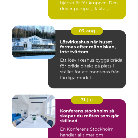
hjärtat är för kroppen. Den
driver pumpar, fläktar,...
03. aug
Lösvirkeshus när huset
formas efter människan,
inte tvärtom
Ett lösvirkeshus byggs bräda
för bräda direkt på plats i
stället för att monteras från
färdiga modul...
31. jul
Konferens stockholm så
skapar du möten som gör
skillnad
En Konferens Stockholm
handlar allt mer om