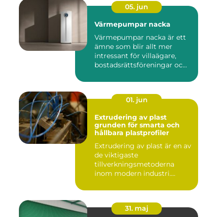
05. jun
Värmepumpar nacka
Värmepumpar nacka är ett
ämne som blir allt mer
intressant för villaägare,
bostadsrättsföreningar oc...
01. jun
Extrudering av plast
grunden för smarta och
hållbara plastprofiler
Extrudering av plast är en av
de viktigaste
tillverkningsmetoderna
inom modern industri.
Processen g...
31. maj