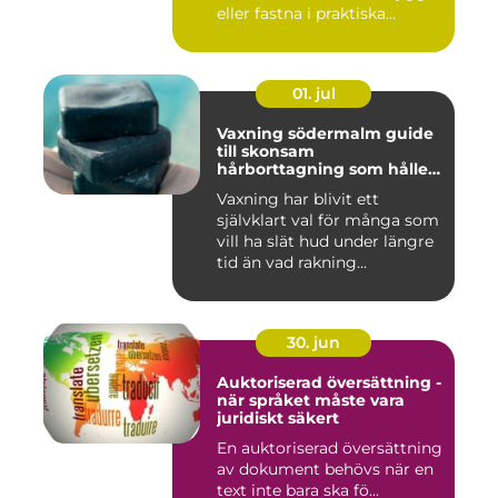
eller fastna i praktiska...
01. jul
Vaxning södermalm guide
till skonsam
hårborttagning som håller
längre
Vaxning har blivit ett
självklart val för många som
vill ha slät hud under längre
tid än vad rakning...
30. jun
Auktoriserad översättning -
när språket måste vara
juridiskt säkert
En auktoriserad översättning
av dokument behövs när en
text inte bara ska fö...