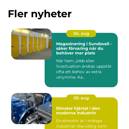
Fler nyheter
04. aug
Magasinering i Sundsvall –
säker förvaring när du
behöver mer plats
När hem, jobb eller
livssituation ändras uppstår
ofta ett behov av extra
utrymme. Ka...
03. aug
Elmotor hjärtat i den
moderna industrin
En elmotor är i många
industrier lika viktig som