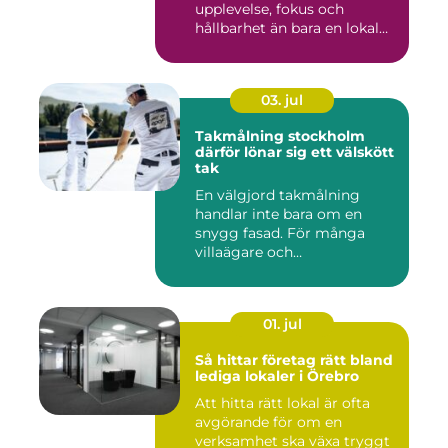
upplevelse, fokus och
hållbarhet än bara en lokal
med sto...
03. jul
Takmålning stockholm
därför lönar sig ett välskött
tak
En välgjord takmålning
handlar inte bara om en
snygg fasad. För många
villaägare och
bostadsrättsför...
01. jul
Så hittar företag rätt bland
lediga lokaler i Örebro
Att hitta rätt lokal är ofta
avgörande för om en
verksamhet ska växa tryggt