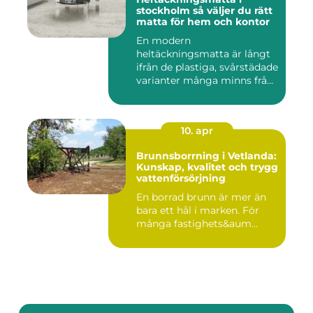
stockholm så väljer du rätt
matta för hem och kontor
En modern
heltäckningsmatta är långt
ifrån de plastiga, svårstädade
varianter många minns från
70- o...
10. apr
Brunnsborrning i Vetlanda:
Kunskap, kvalitet och trygg
vattenförsörjning
En borrad brunn är mer än
bara ett hål i marken. För
många fastighets&aum...