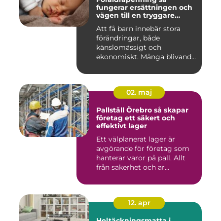
fungerar ersättningen och
vägen till en tryggare
föräldraledighet
Att få barn innebär stora
förändringar, både
känslomässigt och
ekonomiskt. Många blivande
föräldrar ...
02. maj
Pallställ Örebro så skapar
företag ett säkert och
effektivt lager
Ett välplanerat lager är
avgörande för företag som
hanterar varor på pall. Allt
från säkerhet och ar...
12. apr
Heltäckningsmatta i