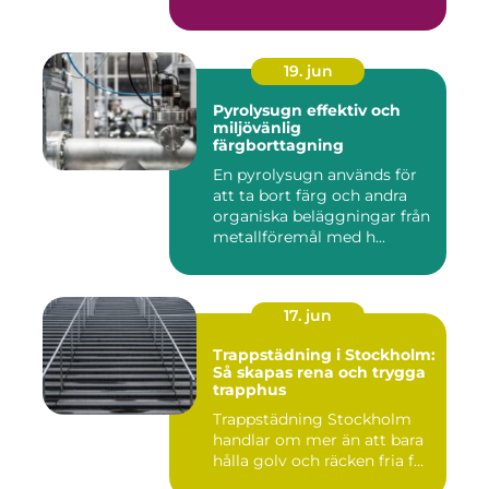
19. jun
Pyrolysugn effektiv och
miljövänlig
färgborttagning
En pyrolysugn används för
att ta bort färg och andra
organiska beläggningar från
metallföremål med h...
17. jun
Trappstädning i Stockholm:
Så skapas rena och trygga
trapphus
Trappstädning Stockholm
handlar om mer än att bara
hålla golv och räcken fria f...