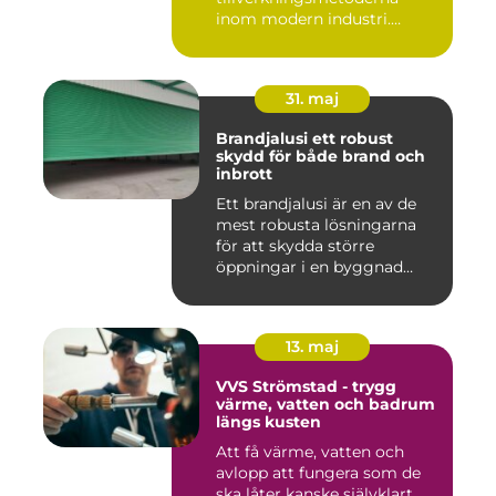
inom modern industri.
Processen g...
31. maj
Brandjalusi ett robust
skydd för både brand och
inbrott
Ett brandjalusi är en av de
mest robusta lösningarna
för att skydda större
öppningar i en byggnad
mo...
13. maj
VVS Strömstad - trygg
värme, vatten och badrum
längs kusten
Att få värme, vatten och
avlopp att fungera som de
ska låter kanske självklart...