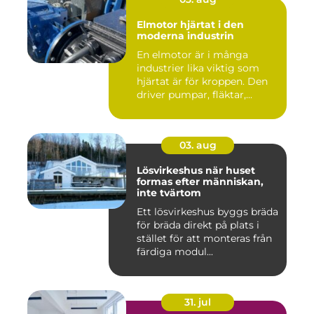
Elmotor hjärtat i den
moderna industrin
En elmotor är i många
industrier lika viktig som
hjärtat är för kroppen. Den
driver pumpar, fläktar,...
03. aug
Lösvirkeshus när huset
formas efter människan,
inte tvärtom
Ett lösvirkeshus byggs bräda
för bräda direkt på plats i
stället för att monteras från
färdiga modul...
31. jul