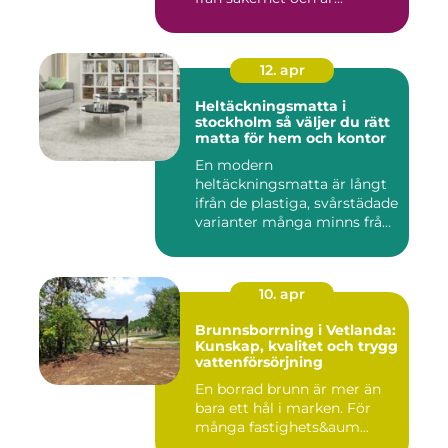
12. apr
Heltäckningsmatta i
stockholm så väljer du rätt
matta för hem och kontor
En modern
heltäckningsmatta är långt
ifrån de plastiga, svårstädade
varianter många minns från
70- o...
10. apr
Brunnsborrning i Vetlanda:
Kunskap, kvalitet och trygg
vattenförsörjning
En borrad brunn är mer än
bara ett hål i marken. För
många fastighets&aum...