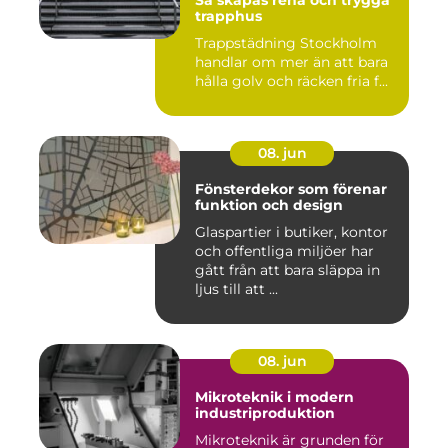
Så skapas rena och trygga
trapphus
Trappstädning Stockholm
handlar om mer än att bara
hålla golv och räcken fria f...
08. jun
Fönsterdekor som förenar
funktion och design
Glaspartier i butiker, kontor
och offentliga miljöer har
gått från att bara släppa in
ljus till att ...
08. jun
Mikroteknik i modern
industriproduktion
Mikroteknik är grunden för