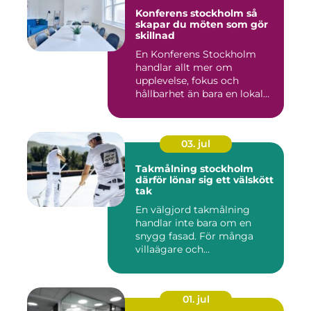
Konferens stockholm så
skapar du möten som gör
skillnad
En Konferens Stockholm
handlar allt mer om
upplevelse, fokus och
hållbarhet än bara en lokal
med sto...
03. jul
Takmålning stockholm
därför lönar sig ett välskött
tak
En välgjord takmålning
handlar inte bara om en
snygg fasad. För många
villaägare och
bostadsrättsför...
01. jul