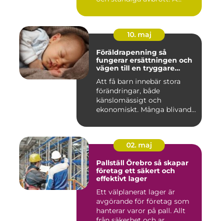
10. maj
Föräldrapenning så
fungerar ersättningen och
vägen till en tryggare
föräldraledighet
Att få barn innebär stora
förändringar, både
känslomässigt och
ekonomiskt. Många blivande
föräldrar ...
02. maj
Pallställ Örebro så skapar
företag ett säkert och
effektivt lager
Ett välplanerat lager är
avgörande för företag som
hanterar varor på pall. Allt
från säkerhet och ar...