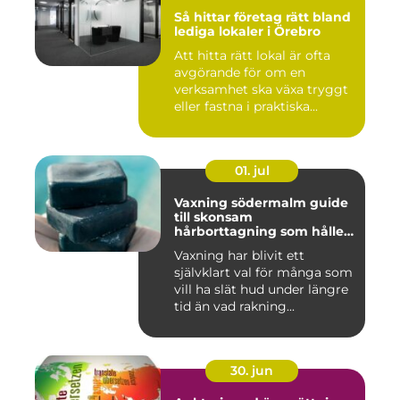
Så hittar företag rätt bland
lediga lokaler i Örebro
Att hitta rätt lokal är ofta
avgörande för om en
verksamhet ska växa tryggt
eller fastna i praktiska...
01. jul
Vaxning södermalm guide
till skonsam
hårborttagning som håller
längre
Vaxning har blivit ett
självklart val för många som
vill ha slät hud under längre
tid än vad rakning...
30. jun