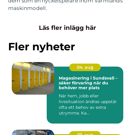
dem som en nyckelspelare inom Värmlands
maskinmodell.
Läs fler inlägg här
Fler nyheter
04. aug
Magasinering i Sundsvall –
säker förvaring när du
behöver mer plats
När hem, jobb eller
livssituation ändras uppstår
ofta ett behov av extra
utrymme. Ka...
03. aug