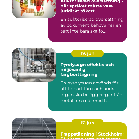
Auktoriserad översättning -
när språket måste vara
juridiskt säkert
En auktoriserad översättning
av dokument behövs när en
text inte bara ska fö...
19. jun
Pyrolysugn effektiv och
miljövänlig
färgborttagning
En pyrolysugn används för
att ta bort färg och andra
organiska beläggningar från
metallföremål med h...
17. jun
Trappstädning i Stockholm: