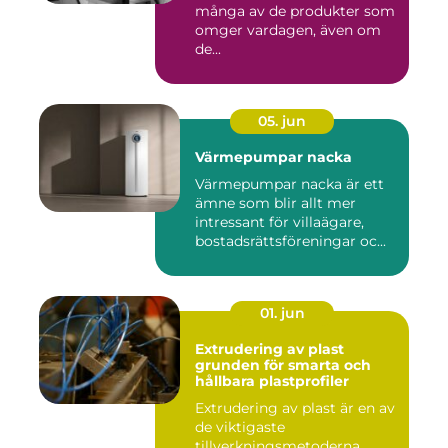
många av de produkter som
omger vardagen, även om
de...
05. jun
Värmepumpar nacka
Värmepumpar nacka är ett
ämne som blir allt mer
intressant för villaägare,
bostadsrättsföreningar oc...
01. jun
Extrudering av plast
grunden för smarta och
hållbara plastprofiler
Extrudering av plast är en av
de viktigaste
tillverkningsmetoderna