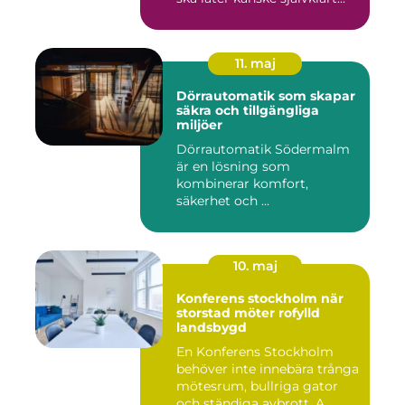
11. maj
Dörrautomatik som skapar
säkra och tillgängliga
miljöer
Dörrautomatik Södermalm
är en lösning som
kombinerar komfort,
säkerhet och ...
10. maj
Konferens stockholm när
storstad möter rofylld
landsbygd
En Konferens Stockholm
behöver inte innebära trånga
mötesrum, bullriga gator
och ständiga avbrott. A...