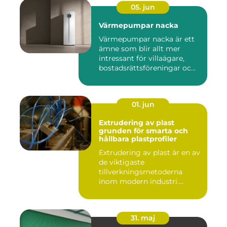
05. jun
Värmepumpar nacka
Värmepumpar nacka är ett
ämne som blir allt mer
intressant för villaägare,
bostadsrättsföreningar oc...
01. jun
Extrudering av plast
grunden för smarta och
hållbara plastprofiler
Extrudering av plast är en av
de viktigaste
tillverkningsmetoderna
inom modern industri.
Processen g...
31. maj