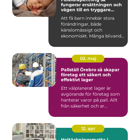
fungerar ersättningen och
vägen till en tryggare
föräldraledighet
Att få barn innebär stora
förändringar, både
känslomässigt och
ekonomiskt. Många blivande
föräldrar ...
02. maj
Pallställ Örebro så skapar
företag ett säkert och
effektivt lager
Ett välplanerat lager är
avgörande för företag som
hanterar varor på pall. Allt
från säkerhet och ar...
12. apr
Heltäckningsmatta i