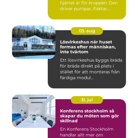
hjärtat är för kroppen. Den
driver pumpar, fläktar,...
03. aug
Lösvirkeshus när huset
formas efter människan,
inte tvärtom
Ett lösvirkeshus byggs bräda
för bräda direkt på plats i
stället för att monteras från
färdiga modul...
31. jul
Konferens stockholm så
skapar du möten som gör
skillnad
En Konferens Stockholm
handlar allt mer om