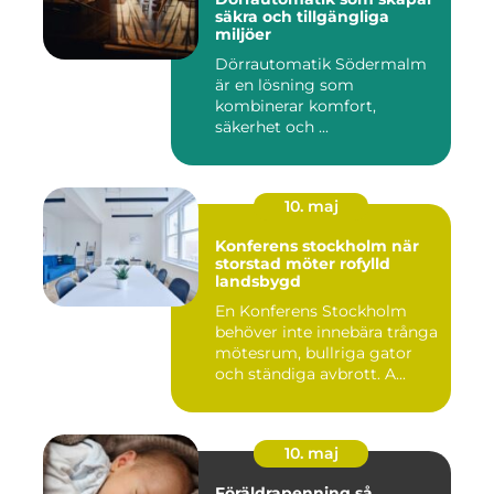
säkra och tillgängliga
miljöer
Dörrautomatik Södermalm
är en lösning som
kombinerar komfort,
säkerhet och ...
10. maj
Konferens stockholm när
storstad möter rofylld
landsbygd
En Konferens Stockholm
behöver inte innebära trånga
mötesrum, bullriga gator
och ständiga avbrott. A...
10. maj
Föräldrapenning så