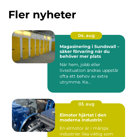
Fler nyheter
04. aug
Magasinering i Sundsvall –
säker förvaring när du
behöver mer plats
När hem, jobb eller
livssituation ändras uppstår
ofta ett behov av extra
utrymme. Ka...
03. aug
Elmotor hjärtat i den
moderna industrin
En elmotor är i många
industrier lika viktig som