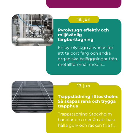
19. jun
Pyrolysugn effektiv och
miljövänlig
färgborttagning
En pyrolysugn används för
att ta bort färg och andra
organiska beläggningar från
metallföremål med h...
17. jun
Trappstädning i Stockholm:
Så skapas rena och trygga
trapphus
Trappstädning Stockholm
handlar om mer än att bara
hålla golv och räcken fria f...