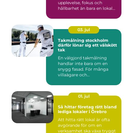
upplevelse, fokus och
hållbarhet än bara en lokal
med sto...
03. jul
Takmålning stockholm
därför lönar sig ett välskött
tak
En välgjord takmålning
handlar inte bara om en
snygg fasad. För många
villaägare och
bostadsrättsför...
01. jul
Så hittar företag rätt bland
lediga lokaler i Örebro
Att hitta rätt lokal är ofta
avgörande för om en
verksamhet ska växa tryggt