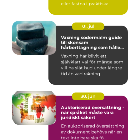
eller fastna i praktiska...
01. jul
Vaxning södermalm guide
till skonsam
hårborttagning som håller
längre
Vaxning har blivit ett
självklart val för många som
vill ha slät hud under längre
tid än vad rakning...
30. jun
Auktoriserad översättning -
när språket måste vara
juridiskt säkert
En auktoriserad översättning
av dokument behövs när en
text inte bara ska fö...