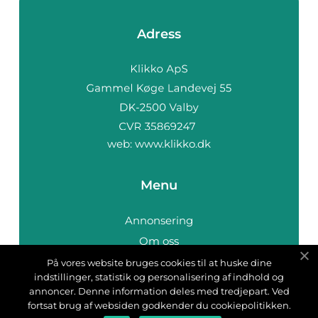
Adress
web:
www.klikko.dk
Menu
Annonsering
Om oss
Cookies
På vores website bruges cookies til at huske dine
indstillinger, statistik og personalisering af indhold og
Kontakta oss
annoncer. Denne information deles med tredjepart. Ved
Sitemap
fortsat brug af websiden godkender du cookiepolitikken.