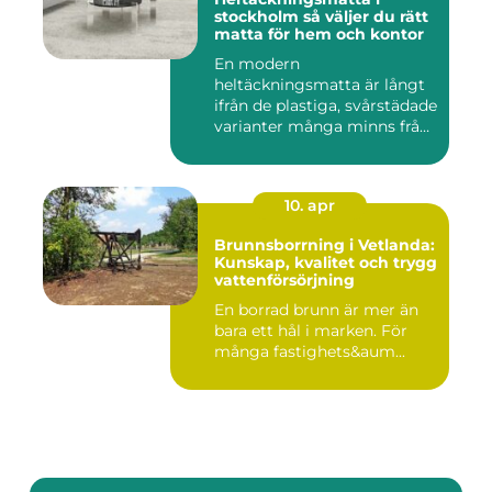
stockholm så väljer du rätt
matta för hem och kontor
En modern
heltäckningsmatta är långt
ifrån de plastiga, svårstädade
varianter många minns från
70- o...
10. apr
Brunnsborrning i Vetlanda:
Kunskap, kvalitet och trygg
vattenförsörjning
En borrad brunn är mer än
bara ett hål i marken. För
många fastighets&aum...