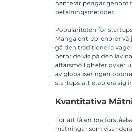
hanterar pengar genom t
betalningsmetoder.
Populariteten för startup
Många entreprenörer väljer
gå den traditionella vägen
beror delvis på den lavin
affärsmöjligheter dyker 
av globaliseringen öppna
startups att etablera sig i
Kvantitativa Mätn
För att få en bra förståels
mätningar som visar deras