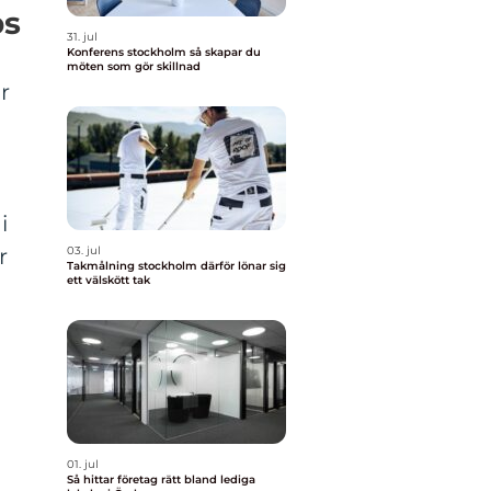
ps
31. jul
Konferens stockholm så skapar du
möten som gör skillnad
r
i
r
03. jul
Takmålning stockholm därför lönar sig
ett välskött tak
01. jul
Så hittar företag rätt bland lediga