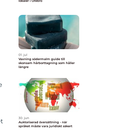
lokaler i Örebro
01. jul
Vaxning södermalm guide till
skonsam hårborttagning som håller
längre
e
30. jun
et
Auktoriserad översättning - när
språket måste vara juridiskt säkert