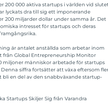
 200 000 aktiva startups i världen vid slute
r lyckats dra till sig ett imponerande
er 200 miljarder dollar under samma år. Det
omiska intresset för startups och deras
i framgångsrika.
ing är antalet anställda som arbetar inom
rt från Global Entrepreneurship Monitor
0 miljoner människor arbetade för startups
 Denna siffra fortsätter att växa eftersom fle
att bli en del av den snabbväxande startup-
a Startups Skiljer Sig från Varandra