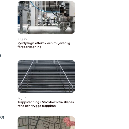
t
19. jun
Pyrolysugn effektiv och miljövänlig
färgborttagning
a
17. jun
Trappstädning i Stockholm: Så skapas
rena och trygga trapphus
va