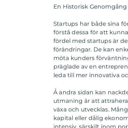
En Historisk Genomgång 
Startups har både sina för
förstå dessa för att kunn
fördel med startups är der
förändringar. De kan enkel
möta kunders förväntning
präglade av en entreprenör
leda till mer innovativa 
Å andra sidan kan nackde
utmaning är att attrahera 
växa och utvecklas. Mång
kapital eller dålig ekon
intensiv, särskilt inom p