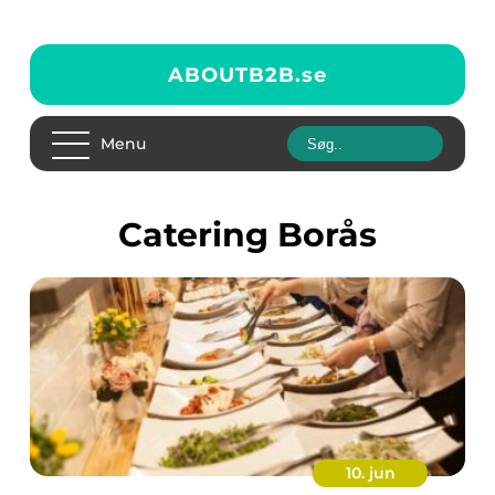
ABOUTB2B.
se
Menu
Catering Borås
10. jun