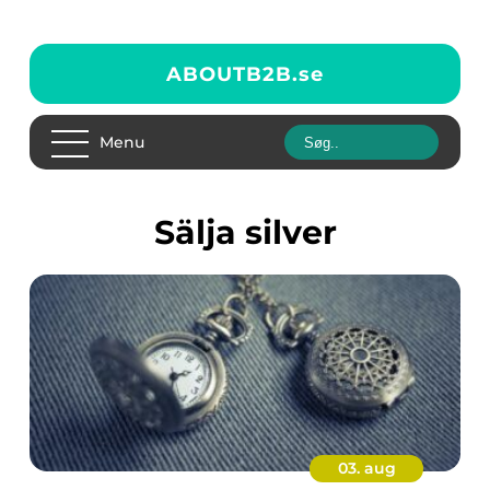
ABOUTB2B.
se
Menu
sälja silver
03. aug