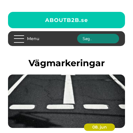
ABOUTB2B.
se
Menu
vägmarkeringar
08. jun