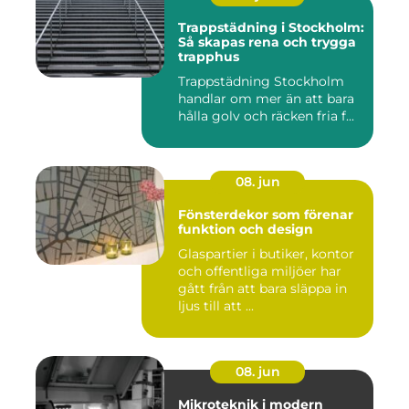
Trappstädning i Stockholm:
Så skapas rena och trygga
trapphus
Trappstädning Stockholm
handlar om mer än att bara
hålla golv och räcken fria f...
08. jun
Fönsterdekor som förenar
funktion och design
Glaspartier i butiker, kontor
och offentliga miljöer har
gått från att bara släppa in
ljus till att ...
08. jun
Mikroteknik i modern