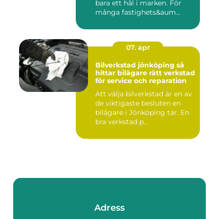
bara ett hål i marken. För
många fastighets&aum...
07. apr
Bilverkstad jönköping så
hittar bilägare rätt verkstad
för service och reparation
Att välja bilverkstad är en av
de viktigaste besluten en
bilägare i Jönköping tar. En
bra verkstad p...
Adress