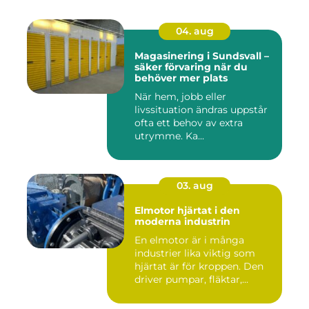
04. aug
Magasinering i Sundsvall –
säker förvaring när du
behöver mer plats
När hem, jobb eller
livssituation ändras uppstår
ofta ett behov av extra
utrymme. Ka...
03. aug
Elmotor hjärtat i den
moderna industrin
En elmotor är i många
industrier lika viktig som
hjärtat är för kroppen. Den
driver pumpar, fläktar,...