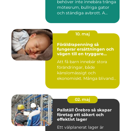
behöver inte innebära trånga
mötesrum, bullriga gator
och ständiga avbrott. A...
10. maj
Föräldrapenning så
fungerar ersättningen och
vägen till en tryggare
föräldraledighet
Att få barn innebär stora
förändringar, både
känslomässigt och
ekonomiskt. Många blivande
föräldrar ...
02. maj
Pallställ Örebro så skapar
företag ett säkert och
effektivt lager
Ett välplanerat lager är