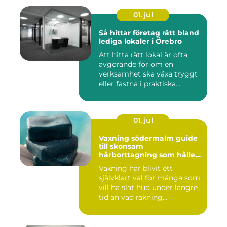
01. jul
Så hittar företag rätt bland
lediga lokaler i Örebro
Att hitta rätt lokal är ofta
avgörande för om en
verksamhet ska växa tryggt
eller fastna i praktiska...
01. jul
Vaxning södermalm guide
till skonsam
hårborttagning som håller
längre
Vaxning har blivit ett
självklart val för många som
vill ha slät hud under längre
tid än vad rakning...