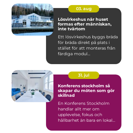
03. aug
Lösvirkeshus när huset
formas efter människan,
inte tvärtom
Ett lösvirkeshus byggs bräda
för bräda direkt på plats i
stället för att monteras från
färdiga modul...
31. jul
Konferens stockholm så
skapar du möten som gör
skillnad
En Konferens Stockholm
handlar allt mer om
upplevelse, fokus och
hållbarhet än bara en lokal
med sto...