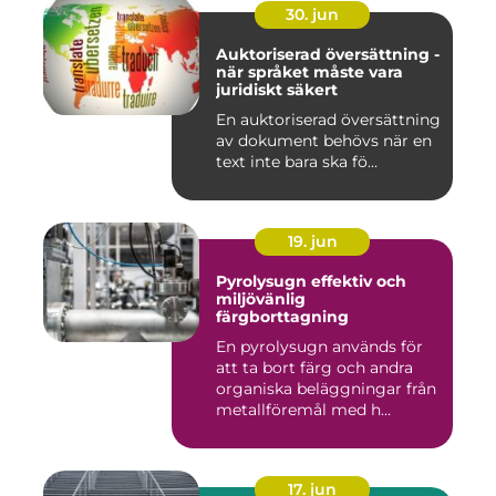
30. jun
Auktoriserad översättning -
när språket måste vara
juridiskt säkert
En auktoriserad översättning
av dokument behövs när en
text inte bara ska fö...
19. jun
Pyrolysugn effektiv och
miljövänlig
färgborttagning
En pyrolysugn används för
att ta bort färg och andra
organiska beläggningar från
metallföremål med h...
17. jun