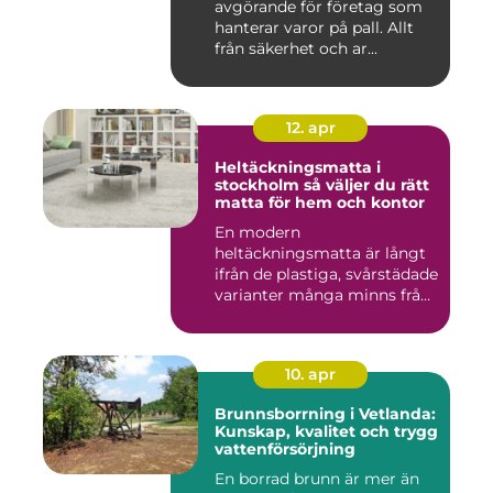
avgörande för företag som
hanterar varor på pall. Allt
från säkerhet och ar...
12. apr
Heltäckningsmatta i
stockholm så väljer du rätt
matta för hem och kontor
En modern
heltäckningsmatta är långt
ifrån de plastiga, svårstädade
varianter många minns från
70- o...
10. apr
Brunnsborrning i Vetlanda:
Kunskap, kvalitet och trygg
vattenförsörjning
En borrad brunn är mer än