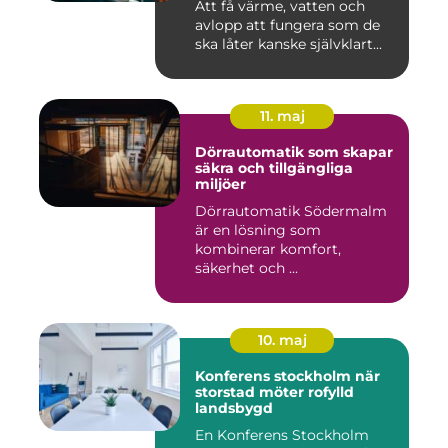
Att få värme, vatten och
avlopp att fungera som de
ska låter kanske självklart...
11. maj
Dörrautomatik som skapar
säkra och tillgängliga
miljöer
Dörrautomatik Södermalm
är en lösning som
kombinerar komfort,
säkerhet och ...
10. maj
Konferens stockholm när
storstad möter rofylld
landsbygd
En Konferens Stockholm