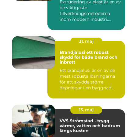
Extrudering av plast är en av
de viktigaste
tillverkningsmetoderna
inom modern industri.
Processen g...
31. maj
Brandjalusi ett robust
skydd för både brand och
inbrott
Ett brandjalusi är en av de
mest robusta lösningarna
för att skydda större
öppningar i en byggnad
mo...
13. maj
VVS Strömstad - trygg
värme, vatten och badrum
längs kusten