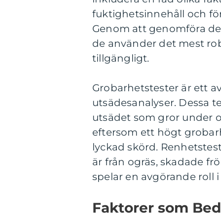
fuktighetsinnehåll och f
Genom att genomföra dess
de använder det mest rob
tillgängligt.
Grobarhetstester är ett 
utsädesanalyser. Dessa 
utsädet som gror under op
eftersom ett högt grobar
lyckad skörd. Renhetstest
är från ogräs, skadade fr
spelar en avgörande roll 
Faktorer som Bed