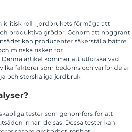
kritisk roll i jordbrukets förmåga att
h produktiva grödor. Genom att noggrant
utsädet kan producenter säkerställa bättre
och minska risken för
. Denna artikel kommer att utforska vad
 vilka faktorer som bedöms och varför de är
ga och storskaliga jordbruk.
alyser?
skapliga tester som genomförs för att
tsäden innan de sås. Dessa tester kan
ktorer såsom grobarhet, renhet,