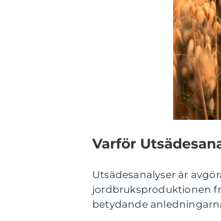
Varför Utsädesana
Utsädesanalyser är avgöra
jordbruksproduktionen frå
betydande anledningarna ti