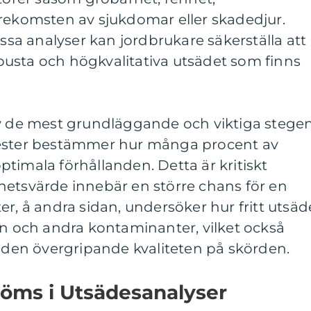
örekomsten av sjukdomar eller skadedjur.
a analyser kan jordbrukare säkerställa att
usta och högkvalitativa utsädet som finns
av de mest grundläggande och viktiga stegen
tester bestämmer hur många procent av
timala förhållanden. Detta är kritiskt
hetsvärde innebär en större chans för en
er, å andra sidan, undersöker hur fritt utsäd
ön och andra kontaminanter, vilket också
i den övergripande kvaliteten på skörden.
öms i Utsädesanalyser