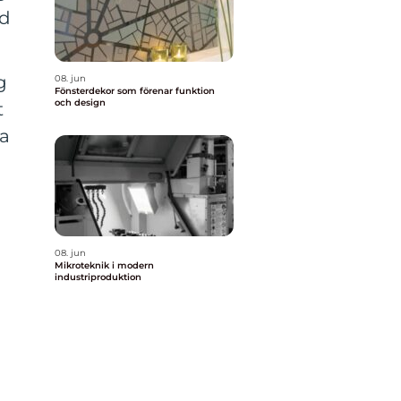
ed
g
08. jun
Fönsterdekor som förenar funktion
och design
t
la
08. jun
Mikroteknik i modern
industriproduktion