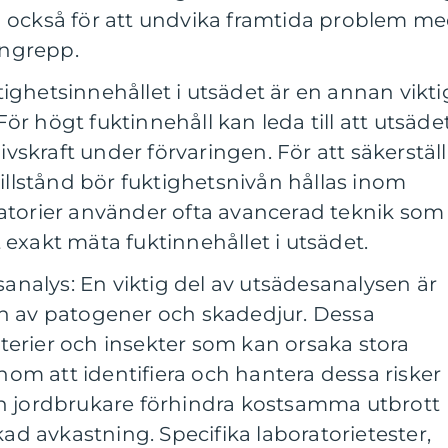
n också för att undvika framtida problem m
angrepp.
ighetsinnehållet i utsädet är en annan vikti
ör högt fuktinnehåll kan leda till att utsäde
 livskraft under förvaringen. För att säkerstäl
 tillstånd bör fuktighetsnivån hållas inom
ratorier använder ofta avancerad teknik som
 exakt mäta fuktinnehållet i utsädet.
nalys: En viktig del av utsädesanalysen är
en av patogener och skadedjur. Dessa
terier och insekter som kan orsaka stora
om att identifiera och hantera dessa risker
an jordbrukare förhindra kostsamma utbrott
d avkastning. Specifika laboratorietester,