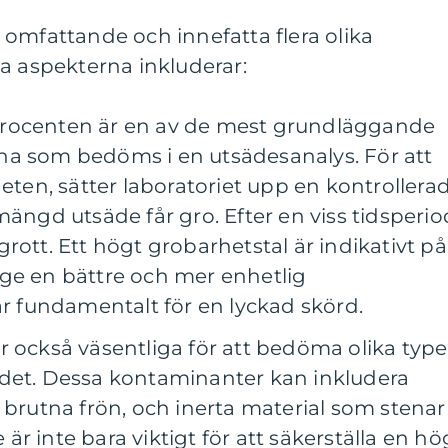
omfattande och innefatta flera olika
a aspekterna inkluderar:
rocenten är en av de mest grundläggande
na som bedöms i en utsädesanalys. För att
en, sätter laboratoriet upp en kontrollera
mängd utsäde får gro. Efter en viss tidsperio
rott. Ett högt grobarhetstal är indikativt på
ge en bättre och mer enhetlig
är fundamentalt för en lyckad skörd.
r också väsentliga för att bedöma olika type
ädet. Dessa kontaminanter kan inkludera
 brutna frön, och inerta material som stenar
e är inte bara viktigt för att säkerställa en hö