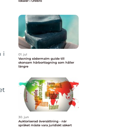
lokaler i Örebro
 i
01. jul
Vaxning södermalm guide till
skonsam hårborttagning som håller
längre
et
30. jun
Auktoriserad översättning - när
språket måste vara juridiskt säkert