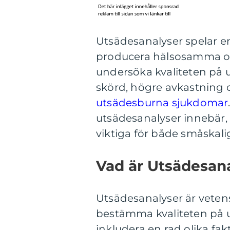
Utsädesanalyser spelar en 
producera hälsosamma oc
undersöka kvaliteten på 
skörd, högre avkastning 
utsädesburna sjukdomar
utsädesanalyser innebär,
viktiga för både småskali
Vad är Utsädesan
Utsädesanalyser är veten
bestämma kvaliteten på u
inkludera en rad olika fa