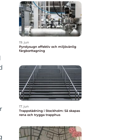
19. jun
Pyrolysugn effektiv och miljövänlig
färgborttagning
d
d
17. jun
r
Trappstädning i Stockholm: Så skapas
rena och trygga trapphus
g