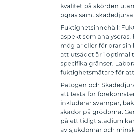
kvalitet på skörden uta
ogräs samt skadedjurs
Fuktighetsinnehåll: Fukt
aspekt som analyseras. F
möglar eller förlorar sin
att utsädet är i optimal
specifika gränser. Labo
fuktighetsmätare för att
Patogen och Skadedjursa
att testa för förekomst
inkluderar svampar, bak
skador på grödorna. Gen
på ett tidigt stadium k
av sjukdomar och minska