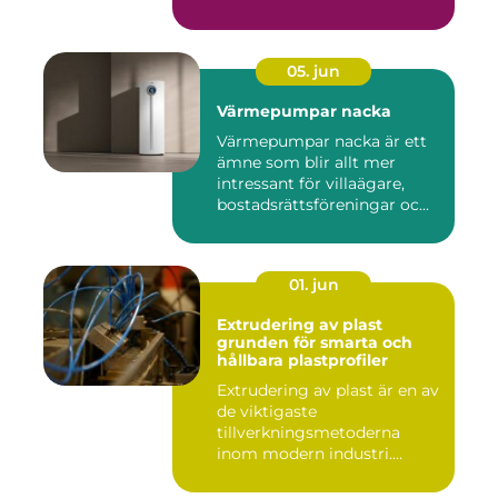
05. jun
Värmepumpar nacka
Värmepumpar nacka är ett
ämne som blir allt mer
intressant för villaägare,
bostadsrättsföreningar oc...
01. jun
Extrudering av plast
grunden för smarta och
hållbara plastprofiler
Extrudering av plast är en av
de viktigaste
tillverkningsmetoderna
inom modern industri.
Processen g...