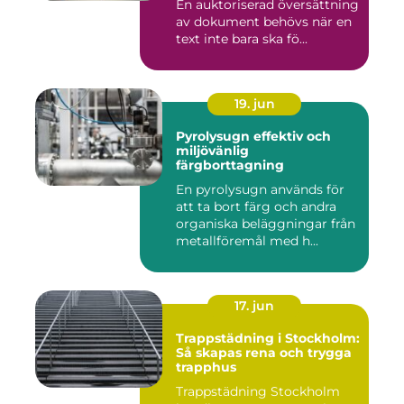
En auktoriserad översättning
av dokument behövs när en
text inte bara ska fö...
19. jun
Pyrolysugn effektiv och
miljövänlig
färgborttagning
En pyrolysugn används för
att ta bort färg och andra
organiska beläggningar från
metallföremål med h...
17. jun
Trappstädning i Stockholm:
Så skapas rena och trygga
trapphus
Trappstädning Stockholm