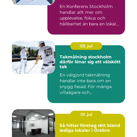
En Konferens Stockholm
handlar allt mer om
upplevelse, fokus och
hållbarhet än bara en lokal
med sto...
03. jul
Takmålning stockholm
därför lönar sig ett välskött
tak
En välgjord takmålning
handlar inte bara om en
snygg fasad. För många
villaägare och
bostadsrättsför...
01. jul
Så hittar företag rätt bland
lediga lokaler i Örebro