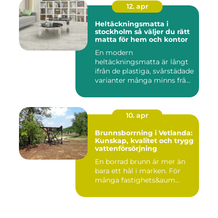
12. apr
Heltäckningsmatta i
stockholm så väljer du rätt
matta för hem och kontor
En modern
heltäckningsmatta är långt
ifrån de plastiga, svårstädade
varianter många minns från
70- o...
10. apr
Brunnsborrning i Vetlanda:
Kunskap, kvalitet och trygg
vattenförsörjning
En borrad brunn är mer än
bara ett hål i marken. För
många fastighets&aum...