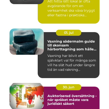
Att hitta rätt lokal är ofta
avgörande för om en
verksamhet ska växa tryggt
eller fastna i praktiska...
01. jul
Vaxning södermalm guide
till skonsam
hårborttagning som håller
längre
Vaxning har blivit ett
självklart val för många som
vill ha slät hud under längre
tid än vad rakning...
30. jun
Auktoriserad översättning -
när språket måste vara
juridiskt säkert