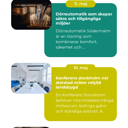
11. maj
Dörrautomatik som skapar
säkra och tillgängliga
miljöer
Dörrautomatik Södermalm
är en lösning som
kombinerar komfort,
säkerhet och ...
10. maj
Konferens stockholm när
storstad möter rofylld
landsbygd
En Konferens Stockholm
behöver inte innebära trånga
mötesrum, bullriga gator
och ständiga avbrott. A...