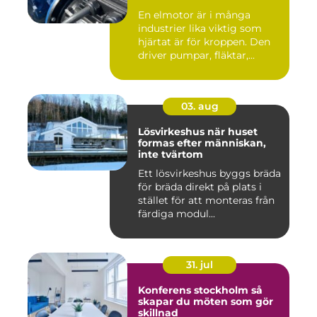
En elmotor är i många
industrier lika viktig som
hjärtat är för kroppen. Den
driver pumpar, fläktar,...
03. aug
Lösvirkeshus när huset
formas efter människan,
inte tvärtom
Ett lösvirkeshus byggs bräda
för bräda direkt på plats i
stället för att monteras från
färdiga modul...
31. jul
Konferens stockholm så
skapar du möten som gör
skillnad