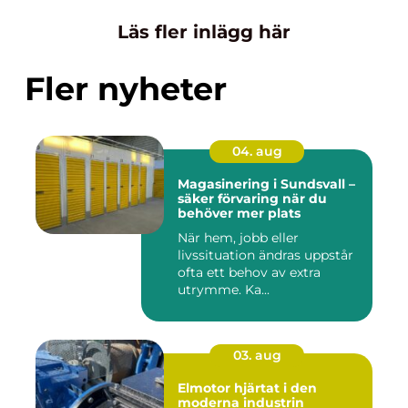
Läs fler inlägg här
Fler nyheter
04. aug
Magasinering i Sundsvall –
säker förvaring när du
behöver mer plats
När hem, jobb eller
livssituation ändras uppstår
ofta ett behov av extra
utrymme. Ka...
03. aug
Elmotor hjärtat i den
moderna industrin