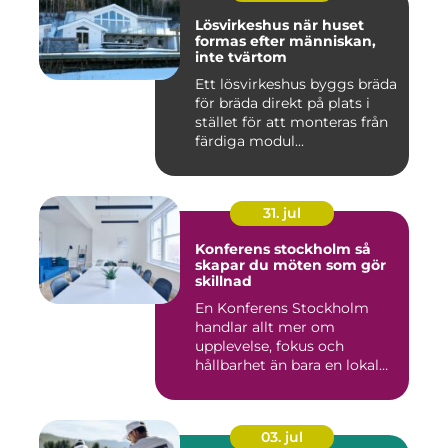
Lösvirkeshus när huset
formas efter människan,
inte tvärtom
Ett lösvirkeshus byggs bräda
för bräda direkt på plats i
stället för att monteras från
färdiga modul...
31. jul
Konferens stockholm så
skapar du möten som gör
skillnad
En Konferens Stockholm
handlar allt mer om
upplevelse, fokus och
hållbarhet än bara en lokal
med sto...
03. jul