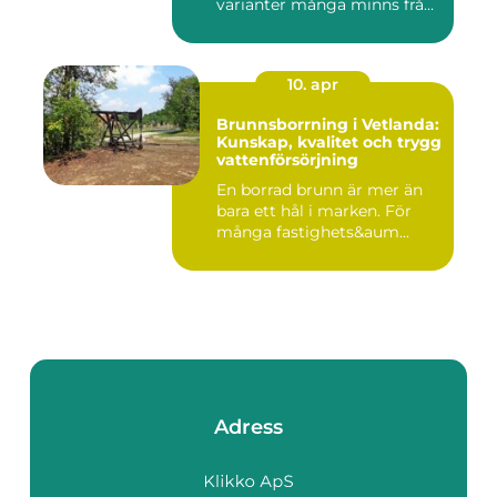
varianter många minns från
70- o...
10. apr
Brunnsborrning i Vetlanda:
Kunskap, kvalitet och trygg
vattenförsörjning
En borrad brunn är mer än
bara ett hål i marken. För
många fastighets&aum...
Adress