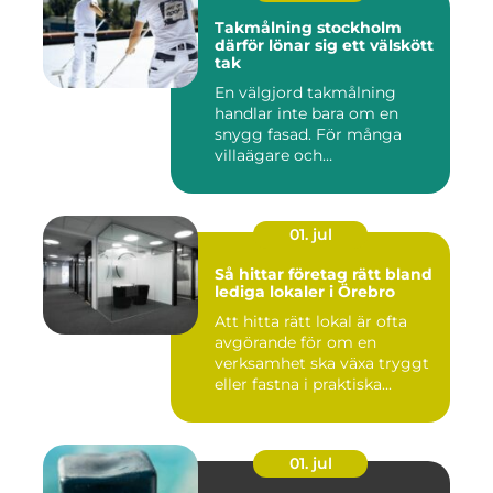
Takmålning stockholm
därför lönar sig ett välskött
tak
En välgjord takmålning
handlar inte bara om en
snygg fasad. För många
villaägare och
bostadsrättsför...
01. jul
Så hittar företag rätt bland
lediga lokaler i Örebro
Att hitta rätt lokal är ofta
avgörande för om en
verksamhet ska växa tryggt
eller fastna i praktiska...
01. jul