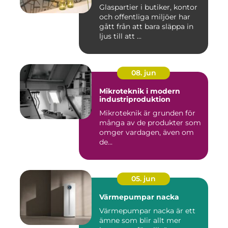
Glaspartier i butiker, kontor
och offentliga miljöer har
gått från att bara släppa in
ljus till att ...
08. jun
Mikroteknik i modern
industriproduktion
Mikroteknik är grunden för
många av de produkter som
omger vardagen, även om
de...
05. jun
Värmepumpar nacka
Värmepumpar nacka är ett
ämne som blir allt mer