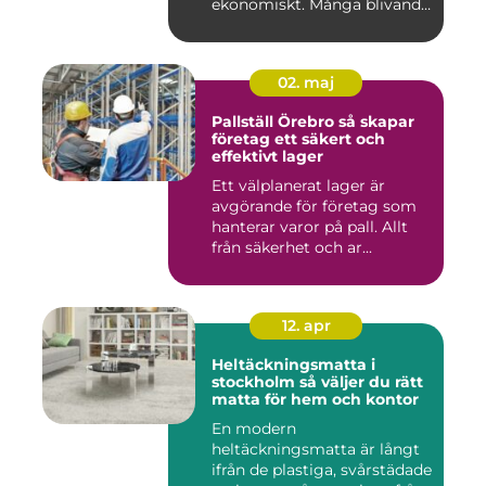
ekonomiskt. Många blivande
föräldrar ...
02. maj
Pallställ Örebro så skapar
företag ett säkert och
effektivt lager
Ett välplanerat lager är
avgörande för företag som
hanterar varor på pall. Allt
från säkerhet och ar...
12. apr
Heltäckningsmatta i
stockholm så väljer du rätt
matta för hem och kontor
En modern
heltäckningsmatta är långt
ifrån de plastiga, svårstädade