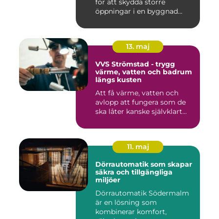
för att skydda större
öppningar i en byggnad
mo...
13. maj
VVS Strömstad - trygg
värme, vatten och badrum
längs kusten
Att få värme, vatten och
avlopp att fungera som de
ska låter kanske självklart...
11. maj
Dörrautomatik som skapar
säkra och tillgängliga
miljöer
Dörrautomatik Södermalm
är en lösning som
kombinerar komfort,