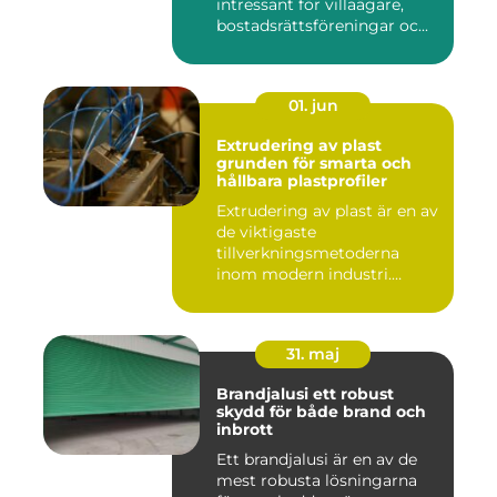
intressant för villaägare,
bostadsrättsföreningar oc...
01. jun
Extrudering av plast
grunden för smarta och
hållbara plastprofiler
Extrudering av plast är en av
de viktigaste
tillverkningsmetoderna
inom modern industri.
Processen g...
31. maj
Brandjalusi ett robust
skydd för både brand och
inbrott
Ett brandjalusi är en av de
mest robusta lösningarna