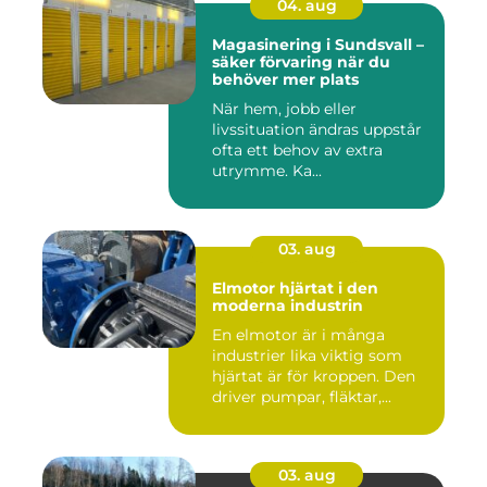
04. aug
Magasinering i Sundsvall –
säker förvaring när du
behöver mer plats
När hem, jobb eller
livssituation ändras uppstår
ofta ett behov av extra
utrymme. Ka...
03. aug
Elmotor hjärtat i den
moderna industrin
En elmotor är i många
industrier lika viktig som
hjärtat är för kroppen. Den
driver pumpar, fläktar,...
03. aug