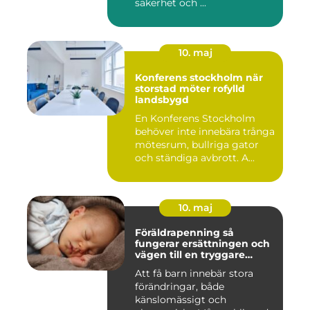
säkerhet och ...
10. maj
Konferens stockholm när
storstad möter rofylld
landsbygd
En Konferens Stockholm
behöver inte innebära trånga
mötesrum, bullriga gator
och ständiga avbrott. A...
10. maj
Föräldrapenning så
fungerar ersättningen och
vägen till en tryggare
föräldraledighet
Att få barn innebär stora
förändringar, både
känslomässigt och