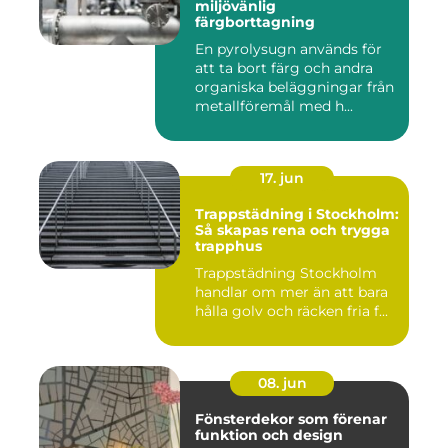
miljövänlig
färgborttagning
En pyrolysugn används för
att ta bort färg och andra
organiska beläggningar från
metallföremål med h...
17. jun
Trappstädning i Stockholm:
Så skapas rena och trygga
trapphus
Trappstädning Stockholm
handlar om mer än att bara
hålla golv och räcken fria f...
08. jun
Fönsterdekor som förenar
funktion och design