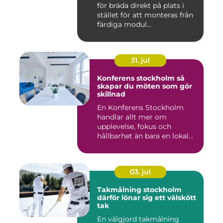
för bräda direkt på plats i
stället för att monteras från
färdiga modul...
31. jul
Konferens stockholm så
skapar du möten som gör
skillnad
En Konferens Stockholm
handlar allt mer om
upplevelse, fokus och
hållbarhet än bara en lokal
med sto...
03. jul
Takmålning stockholm
därför lönar sig ett välskött
tak
En välgjord takmålning