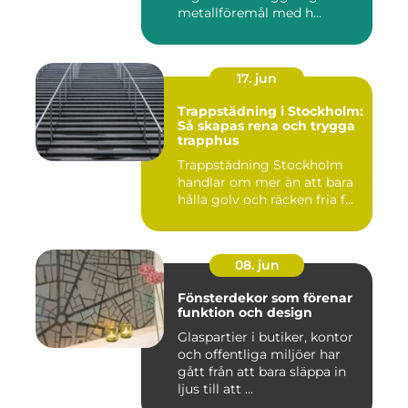
metallföremål med h...
17. jun
Trappstädning i Stockholm:
Så skapas rena och trygga
trapphus
Trappstädning Stockholm
handlar om mer än att bara
hålla golv och räcken fria f...
08. jun
Fönsterdekor som förenar
funktion och design
Glaspartier i butiker, kontor
och offentliga miljöer har
gått från att bara släppa in
ljus till att ...