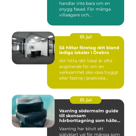
handlar inte bara om en
snygg fasad. För många
villaägare och
bostadsrättsför...
01. jul
Så hittar företag rätt bland
lediga lokaler i Örebro
Att hitta rätt lokal är ofta
avgörande för om en
verksamhet ska växa tryggt
eller fastna i praktiska...
01. jul
Vaxning södermalm guide
till skonsam
hårborttagning som håller
längre
Vaxning har blivit ett
självklart val för många som