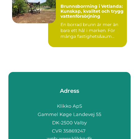
Brunnsborrning i Vetlanda:
Kunskap, kvalitet och trygg
vattenförsörjning
En borrad brunn är mer än
bara ett hål i marken. För
många fastighets&aum...
Adress
web:
www.klikko.dk