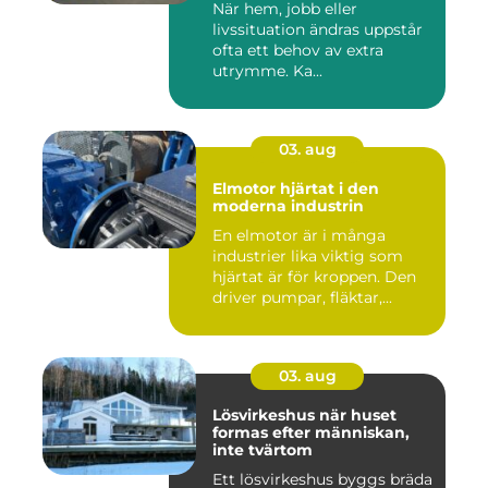
När hem, jobb eller
livssituation ändras uppstår
ofta ett behov av extra
utrymme. Ka...
03. aug
Elmotor hjärtat i den
moderna industrin
En elmotor är i många
industrier lika viktig som
hjärtat är för kroppen. Den
driver pumpar, fläktar,...
03. aug
Lösvirkeshus när huset
formas efter människan,
inte tvärtom
Ett lösvirkeshus byggs bräda