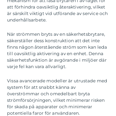
mekanism för att låsa brytaren i av-läget för
att förhindra oavsiktlig återaktivering, vilket
är särskilt viktigt vid utförande av service och
underhållsarbete.
När strömmen bryts av en säkerhetsbrytare,
säkerställer dess konstruktion att det inte
finns någon återstående ström som kan leda
till oavsiktlig aktivering av en enhet. Denna
säkerhetsfunktion är avgörande i miljöer där
varje fel kan vara allvarligt.
Vissa avancerade modeller är utrustade med
system för att snabbt känna av
överströmmar och omedelbart bryta
strömförsörjningen, vilket minimerar risken
för skada på apparater och minimerar
potentiella faror för användaren.