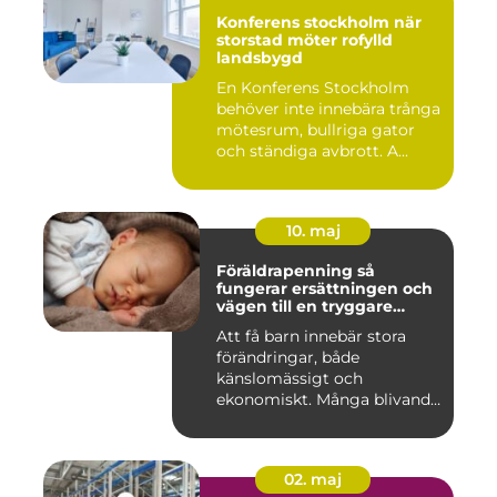
Konferens stockholm när
storstad möter rofylld
landsbygd
En Konferens Stockholm
behöver inte innebära trånga
mötesrum, bullriga gator
och ständiga avbrott. A...
10. maj
Föräldrapenning så
fungerar ersättningen och
vägen till en tryggare
föräldraledighet
Att få barn innebär stora
förändringar, både
känslomässigt och
ekonomiskt. Många blivande
föräldrar ...
02. maj