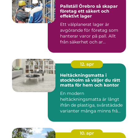
Pallställ Örebro så skapar
företag ett säkert och
effektivt lager
Ett välplanerat lager är
avgörande för företag som
hanterar varor på pall. Allt
från säkerhet och ar...
12. apr
Heltäckningsmatta i
stockholm så väljer du rätt
matta för hem och kontor
En modern
heltäckningsmatta är långt
ifrån de plastiga, svårstädade
varianter många minns från
70- o...
10. apr