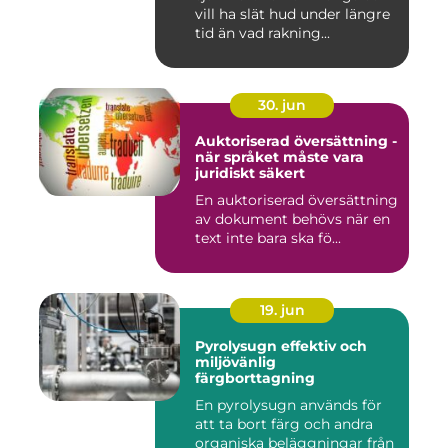
vill ha slät hud under längre
tid än vad rakning...
30. jun
Auktoriserad översättning -
när språket måste vara
juridiskt säkert
En auktoriserad översättning
av dokument behövs när en
text inte bara ska fö...
19. jun
Pyrolysugn effektiv och
miljövänlig
färgborttagning
En pyrolysugn används för
att ta bort färg och andra
organiska beläggningar från