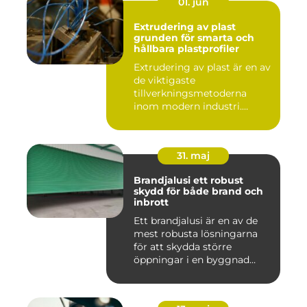
01. jun
Extrudering av plast
grunden för smarta och
hållbara plastprofiler
Extrudering av plast är en av
de viktigaste
tillverkningsmetoderna
inom modern industri.
Processen g...
31. maj
Brandjalusi ett robust
skydd för både brand och
inbrott
Ett brandjalusi är en av de
mest robusta lösningarna
för att skydda större
öppningar i en byggnad
mo...