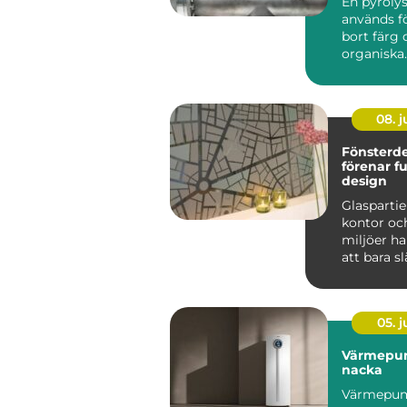
En pyroly
används fö
bort färg 
organiska
beläggnin
metallför
h...
08. 
Fönsterd
förenar f
design
Glaspartier
kontor och
miljöer ha
att bara sl
till att ...
05. 
Värmepu
nacka
Värmepum