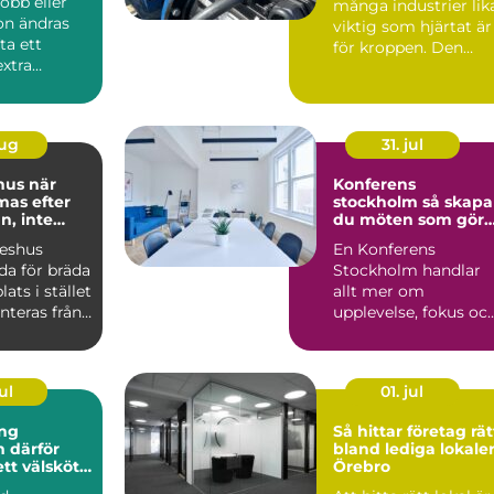
obb eller
många industrier lik
ion ändras
viktig som hjärtat är
ta ett
för kroppen. Den
extra
driver pumpar,
Ka...
fläktar,...
aug
31. jul
s när
Konferens
mas efter
stockholm så skapar
, inte
du möten som gör
skillnad
keshus
En Konferens
da för bräda
Stockholm handlar
lats i stället
allt mer om
nteras från
upplevelse, fokus oc
dul...
hållbarhet än bara e
lokal med sto...
ul
01. jul
ng
Så hittar företag rät
ör
bland lediga lokaler
ett välskött
Örebro