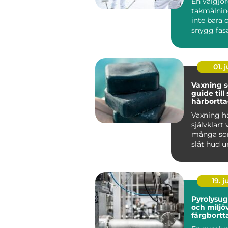
En välgjo
takmålnin
inte bara
snygg fas
många vil
bostadsrätt
01. j
Vaxning 
guide til
hårbortt
håller lä
Vaxning ha
självklart 
många som
slät hud u
tid än vad 
19. 
Pyrolysugn effe
och miljö
färgbortt