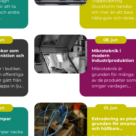
sugn
Trappstädning
r att ta
Stockholm handlar
och andra
om mer än att bara
hålla golv och räcke
gar från
fria f...
emål med
jun
08. jun
ekor som
Mikroteknik i
unktion och
modern
industriproduktion
 i butiker,
Mikroteknik är
 offentliga
grunden för många
r gått från
av de produkter som
äppa in ljus
omger vardagen,
även om de...
jun
01. jun
mpar
Extrudering av plas
grunden för smarta
och hållbara
par nacka
plastprofiler