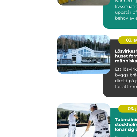
När hem, j
livssituat
uppstår of
behov av 
utrymme. 
03. 
Lösvirkeshu
huset for
människan
tvärtom
Ett lösvir
byggs brä
direkt på p
för att mo
färdiga mo
03. j
Takmålni
stockholm därf
lönar sig 
tak