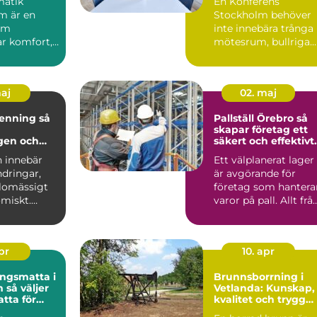
matik
En Konferens
m är en
Stockholm behöver
om
inte innebära trånga
r komfort,
mötesrum, bullriga
h ...
gator och ständiga
avbrott. A...
maj
02. maj
nning så
Pallställ Örebro så
skapar företag ett
gen och
säkert och effektivt
 en
lager
n innebär
Ett välplanerat lager
ndringar,
är avgörande för
edighet
lomässigt
företag som hantera
miskt.
varor på pall. Allt frå
vande
säkerhet och ar...
apr
10. apr
ngsmatta i
Brunnsborrning i
jer
Vetlanda: Kunskap,
atta för
kvalitet och trygg
kontor
vattenförsörjning