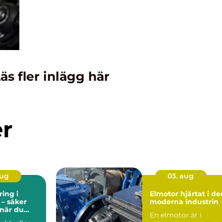
äs fler inlägg här
er
aug
03. aug
ing i
Elmotor hjärtat i den
 – säker
moderna industrin
 när du
En elmotor är i
er plats