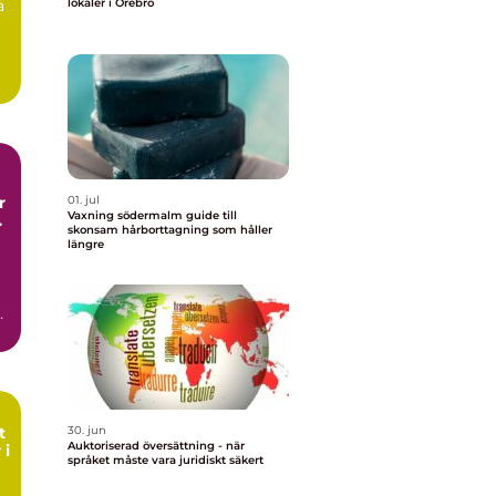
a
lokaler i Örebro
01. jul
Vaxning södermalm guide till
skonsam hårborttagning som håller
längre
h
n
t
30. jun
Auktoriserad översättning - när
 i
språket måste vara juridiskt säkert