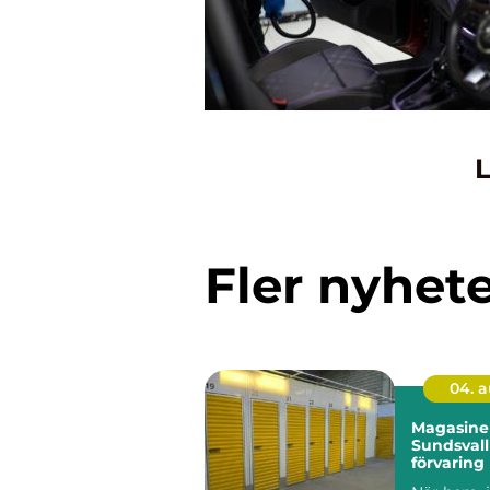
L
Fler nyhet
04. 
Magasiner
Sundsvall
förvaring
behöver m