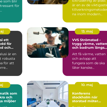
Extrudering av plast
e som blir
är en av de viktigast
ntressant för
tillverkningsmetode
na inom modern
ttsföreninga
industri. Processen
g...
maj
13. maj
ett
VVS Strömstad -
ydd för
trygg värme, vatte
nd och
och badrum längs
kusten
alusi är en
Att få värme, vatten
t robusta
och avlopp att
a för att
fungera som de ska
örre
låter kanske
 i en
självklart...
o...
maj
10. maj
matik som
Konferens
kra och
stockholm när
ga miljöer
storstad möter
rofylld landsbygd