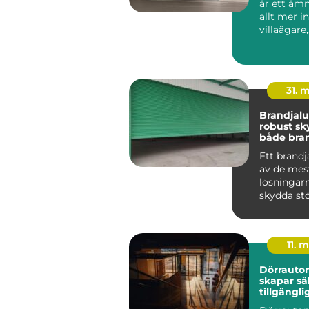
är ett ämn
allt mer i
villaägare,
bostadsrä
r oc...
31. 
Brandjalusi 
robust sk
både bra
inbrott
Ett brandj
av de mes
lösningarn
skydda st
öppningar
byggnad m
11. 
Dörrauto
skapar sä
tillgängli