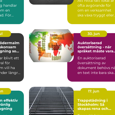
rd
Att hitta rätt lokal är
g handlar
ofta avgörande för
 om en
om en verksamhet
ad. För
ska växa tryggt eller
laägare och
fastna i praktiska...
sför...
ul
30. jun
södermalm
Auktoriserad
l skonsam
översättning - när
agning som
språket måste vara
ngre
juridiskt säkert
r blivit ett
En auktoriserad
val för
översättning av
 vill ha
dokument behövs nä
nder längre
en text inte bara ska
rakning...
fö...
jun
17. jun
ktiv
Trappstädning i
vänlig
Stockholm: Så
agning
skapas rena och
trygga trapphus