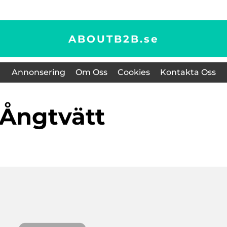
ABOUTB2B.
se
Annonsering
Om Oss
Cookies
Kontakta Oss
ångtvätt