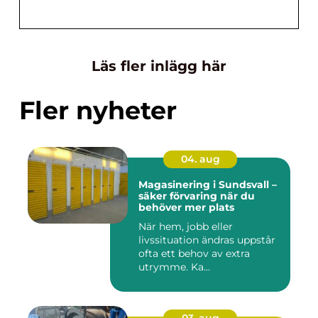
Läs fler inlägg här
Fler nyheter
04. aug
Magasinering i Sundsvall –
säker förvaring när du
behöver mer plats
När hem, jobb eller
livssituation ändras uppstår
ofta ett behov av extra
utrymme. Ka...