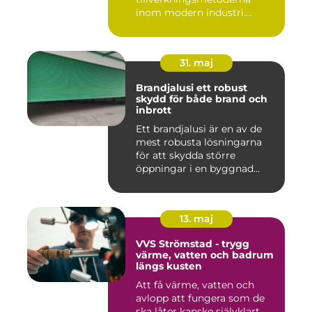
inom modern industri.
Processen g...
31. maj
Brandjalusi ett robust
skydd för både brand och
inbrott
Ett brandjalusi är en av de
mest robusta lösningarna
för att skydda större
öppningar i en byggnad
mo...
13. maj
VVS Strömstad - trygg
värme, vatten och badrum
längs kusten
Att få värme, vatten och
avlopp att fungera som de
ska låter kanske självklart...