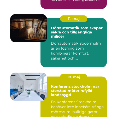
11. maj
Dörrautomatik som skapar
säkra och tillgängliga
miljöer
Dörrautomatik Södermalm
är en lösning som
kombinerar komfort,
säkerhet och ...
10. maj
Konferens stockholm när
storstad möter rofylld
landsbygd
En Konferens Stockholm
behöver inte innebära trånga
mötesrum, bullriga gator
och ständiga avbrott. A...