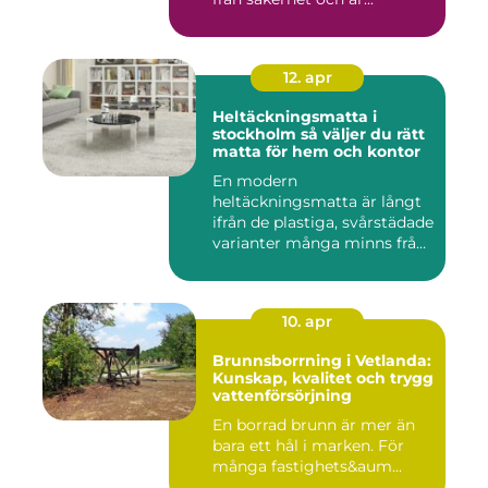
12. apr
Heltäckningsmatta i
stockholm så väljer du rätt
matta för hem och kontor
En modern
heltäckningsmatta är långt
ifrån de plastiga, svårstädade
varianter många minns från
70- o...
10. apr
Brunnsborrning i Vetlanda:
Kunskap, kvalitet och trygg
vattenförsörjning
En borrad brunn är mer än
bara ett hål i marken. För
många fastighets&aum...