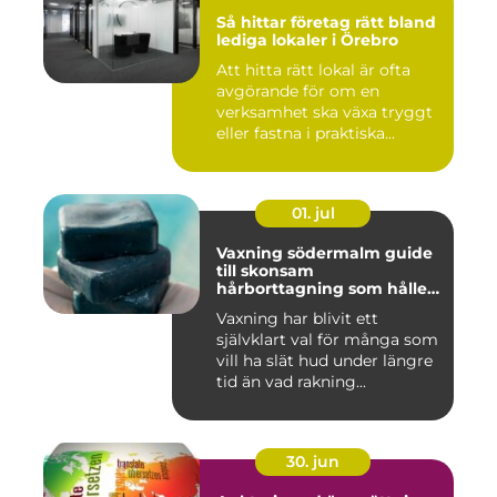
Så hittar företag rätt bland
lediga lokaler i Örebro
Att hitta rätt lokal är ofta
avgörande för om en
verksamhet ska växa tryggt
eller fastna i praktiska...
01. jul
Vaxning södermalm guide
till skonsam
hårborttagning som håller
längre
Vaxning har blivit ett
självklart val för många som
vill ha slät hud under längre
tid än vad rakning...
30. jun