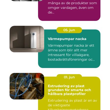
många av de produkter som
omger vardagen, även om
de...
05. jun
Värmepumpar nacka
Värmepumpar nacka är ett
ämne som blir allt mer
intressant för villaägare,
bostadsrättsföreningar oc...
01. jun
Extrudering av plast
grunden för smarta och
hållbara plastprofiler
Extrudering av plast är en av
de viktigaste
tillverkningsmetoderna