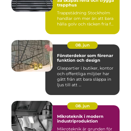
Så skapas rena och trygga
trapphus
Trappstädning Stockholm
handlar om mer än att bara
hålla golv och räcken fria f...
08. jun
Fönsterdekor som förenar
funktion och design
Glaspartier i butiker, kontor
och offentliga miljöer har
gått från att bara släppa in
ljus till att ...
08. jun
Mikroteknik i modern
industriproduktion
Mikroteknik är grunden för