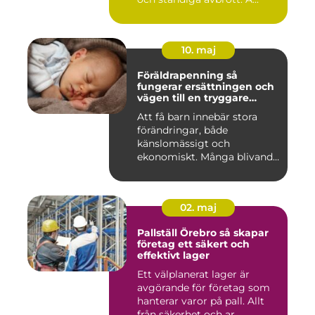
10. maj
Föräldrapenning så
fungerar ersättningen och
vägen till en tryggare
föräldraledighet
Att få barn innebär stora
förändringar, både
känslomässigt och
ekonomiskt. Många blivande
föräldrar ...
02. maj
Pallställ Örebro så skapar
företag ett säkert och
effektivt lager
Ett välplanerat lager är
avgörande för företag som
hanterar varor på pall. Allt
från säkerhet och ar...