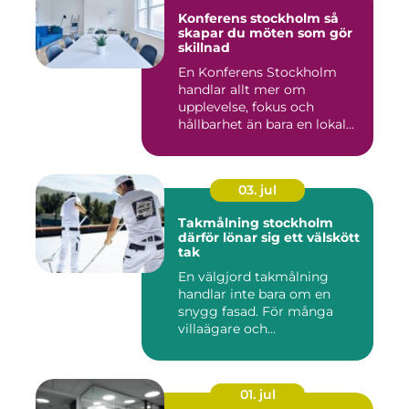
Konferens stockholm så
skapar du möten som gör
skillnad
En Konferens Stockholm
handlar allt mer om
upplevelse, fokus och
hållbarhet än bara en lokal
med sto...
03. jul
Takmålning stockholm
därför lönar sig ett välskött
tak
En välgjord takmålning
handlar inte bara om en
snygg fasad. För många
villaägare och
bostadsrättsför...
01. jul