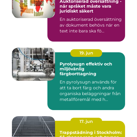
Auktoriserad översättning -
när språket måste vara
juridiskt säkert
En auktoriserad översättning
av dokument behövs när en
text inte bara ska fö...
19. jun
Pyrolysugn effektiv och
miljövänlig
färgborttagning
En pyrolysugn används för
att ta bort färg och andra
organiska beläggningar från
metallföremål med h...
17. jun
Trappstädning i Stockholm: