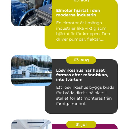
03. aug
Elmotor hjärtat i den
moderna industrin
En elmotor är i många
industrier lika viktig som
hjärtat är för kroppen. Den
driver pumpar, fläktar,...
03. aug
Lösvirkeshus när huset
formas efter människan,
inte tvärtom
Ett lösvirkeshus byggs bräda
för bräda direkt på plats i
stället för att monteras från
färdiga modul...
31. jul