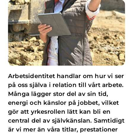
Arbetsidentitet handlar om hur vi ser
på oss själva i relation till vårt arbete.
Många lägger stor del av sin tid,
energi och känslor på jobbet, vilket
gör att yrkesrollen lätt kan bli en
central del av självkänslan. Samtidigt
är vi mer än våra titlar, prestationer