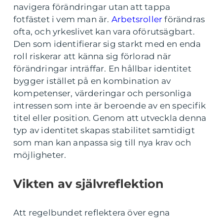
navigera förändringar utan att tappa
fotfästet i vem man är.
Arbetsroller
förändras
ofta, och yrkeslivet kan vara oförutsägbart.
Den som identifierar sig starkt med en enda
roll riskerar att känna sig förlorad när
förändringar inträffar. En hållbar identitet
bygger istället på en kombination av
kompetenser, värderingar och personliga
intressen som inte är beroende av en specifik
titel eller position. Genom att utveckla denna
typ av identitet skapas stabilitet samtidigt
som man kan anpassa sig till nya krav och
möjligheter.
Vikten av självreflektion
Att regelbundet reflektera över egna