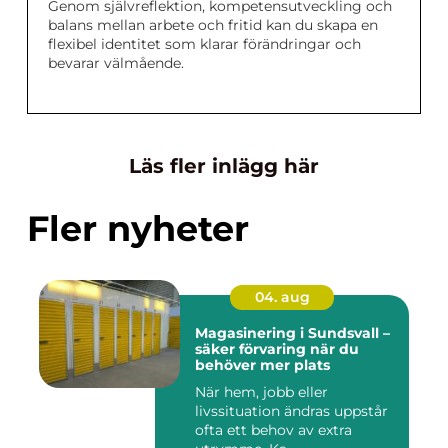
Genom självreflektion, kompetensutveckling och
balans mellan arbete och fritid kan du skapa en
flexibel identitet som klarar förändringar och
bevarar välmående.
Läs fler inlägg här
Fler nyheter
04. aug
Magasinering i Sundsvall –
säker förvaring när du
behöver mer plats
När hem, jobb eller
livssituation ändras uppstår
ofta ett behov av extra