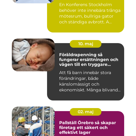
En Konferens Stockholm
behöver inte innebära trånga
mötesrum, bullriga gator
och ständiga avbrott. A...
10. maj
Föräldrapenning så
fungerar ersättningen och
vägen till en tryggare
föräldraledighet
Att få barn innebär stora
förändringar, både
känslomässigt och
ekonomiskt. Många blivande
föräldrar ...
02. maj
Pallställ Örebro så skapar
företag ett säkert och
effektivt lager