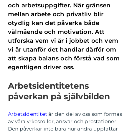
och arbetsuppgifter. När gränsen
mellan arbete och privatliv blir
otydlig kan det påverka både
välmående och motivation. Att
utforska vem vi är i jobbet och vem
vi är utanför det handlar därför om
att skapa balans och förstå vad som
egentligen driver oss.
Arbetsidentitetens
påverkan på självbilden
Arbetsidentitet
är den del av oss som formas
av våra yrkesroller, ansvar och prestationer.
Den påverkar inte bara hur andra uppfattar