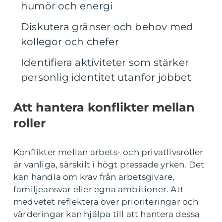
humör och energi
Diskutera gränser och behov med
kollegor och chefer
Identifiera aktiviteter som stärker
personlig identitet utanför jobbet
Att hantera konflikter mellan
roller
Konflikter mellan arbets- och privatlivsroller
är vanliga, särskilt i högt pressade yrken. Det
kan handla om krav från arbetsgivare,
familjeansvar eller egna ambitioner. Att
medvetet reflektera över prioriteringar och
värderingar kan hjälpa till att hantera dessa