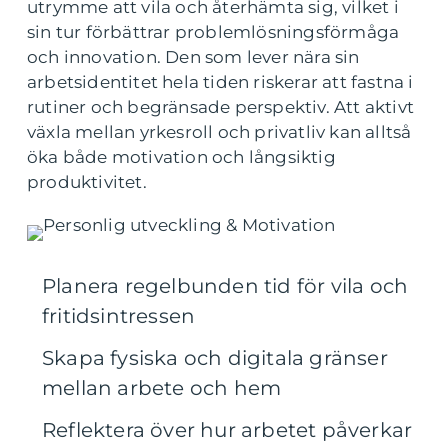
utrymme att vila och återhämta sig, vilket i
sin tur förbättrar problemlösningsförmåga
och innovation. Den som lever nära sin
arbetsidentitet hela tiden riskerar att fastna i
rutiner och begränsade perspektiv. Att aktivt
växla mellan yrkesroll och privatliv kan alltså
öka både motivation och långsiktig
produktivitet.
Planera regelbunden tid för vila och
fritidsintressen
Skapa fysiska och digitala gränser
mellan arbete och hem
Reflektera över hur arbetet påverkar