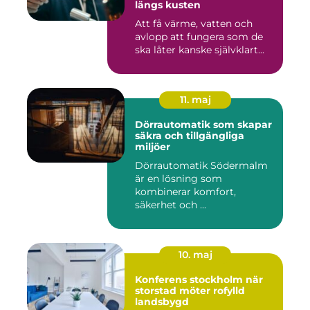
längs kusten
Att få värme, vatten och
avlopp att fungera som de
ska låter kanske självklart...
11. maj
Dörrautomatik som skapar
säkra och tillgängliga
miljöer
Dörrautomatik Södermalm
är en lösning som
kombinerar komfort,
säkerhet och ...
10. maj
Konferens stockholm när
storstad möter rofylld
landsbygd