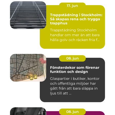
17. jun
Trappstädning i Stockholm:
Så skapas rena och trygga
trapphus
Trappstädning Stockholm
handlar om mer än att bara
hålla golv och räcken fria f...
08. jun
Fönsterdekor som förenar
funktion och design
Glaspartier i butiker, kontor
och offentliga miljöer har
gått från att bara släppa in
ljus till att ...
08. jun