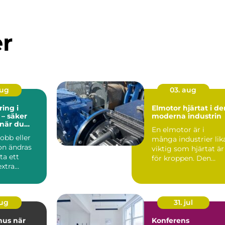
er
aug
03. aug
ing i
Elmotor hjärtat i den
 – säker
moderna industrin
 när du
En elmotor är i
er plats
obb eller
många industrier lik
ion ändras
viktig som hjärtat är
ta ett
för kroppen. Den
extra
driver pumpar,
Ka...
fläktar,...
aug
31. jul
s när
Konferens