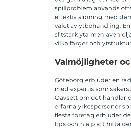
spillproblem används of
effektiv slipning med da
valet av ytbehandling. En
slitstark yta men även olj
vilka färger och ytstruktu
Valmöjligheter oc
Göteborg erbjuder en rad 
med expertis som säkerstä
Oavsett om det handlar om
erfarna yrkespersoner som 
flesta företag erbjuder 
tips och hjälp att hitta de