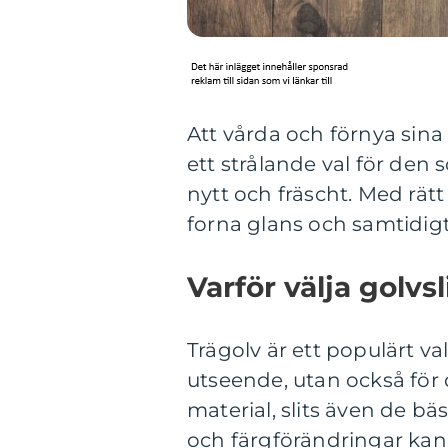
Att vårda och förnya sina 
ett strålande val för den s
nytt och fräscht. Med rät
forna glans och samtidigt
Varför välja golvs
Trägolv är ett populärt va
utseende, utan också för 
material, slits även de b
och färgförändringar ka