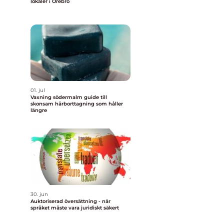
lokaler i Örebro
u
m
01. jul
Vaxning södermalm guide till
skonsam hårborttagning som håller
längre
30. jun
Auktoriserad översättning - när
språket måste vara juridiskt säkert