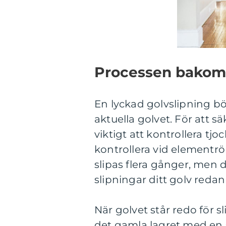
Processen bakom 
En lyckad golvslipning bö
aktuella golvet. För att sä
viktigt att kontrollera tj
kontrollera vid elementrör
slipas flera gånger, men
slipningar ditt golv red
När golvet står redo för 
det gamla lagret med en