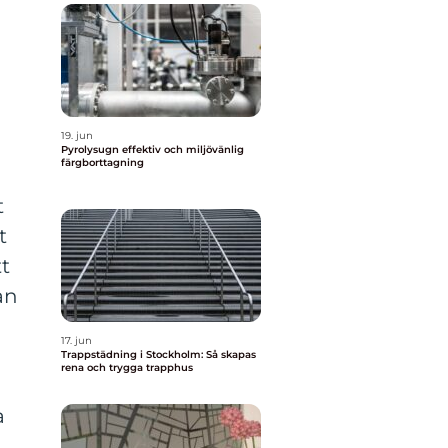
19. jun
Pyrolysugn effektiv och miljövänlig
färgborttagning
t
t
tt
an
17. jun
Trappstädning i Stockholm: Så skapas
rena och trygga trapphus
a