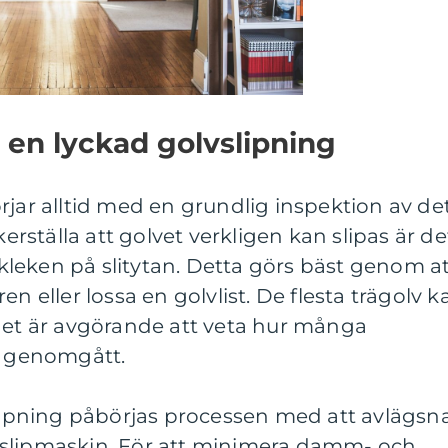
en lyckad golvslipning
rjar alltid med en grundlig inspektion av de
kerställa att golvet verkligen kan slipas är de
ockleken på slitytan. Detta görs bäst genom a
en eller lossa en golvlist. De flesta trägolv k
 det är avgörande att veta hur många
an genomgått.
slipning påbörjas processen med att avlägsn
 slipmaskin. För att minimera damm- och