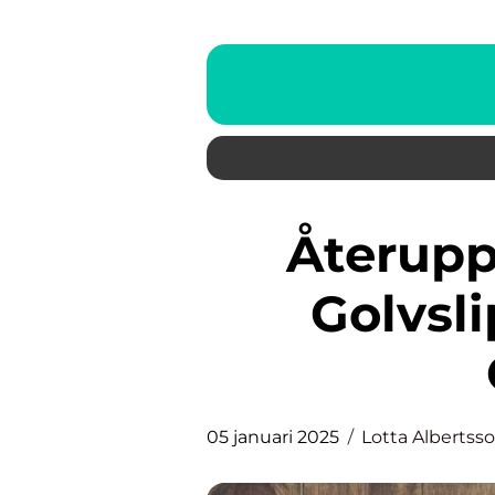
Återuppliva dina trägolv:
Golvsl
05 januari 2025
Lotta Albertss