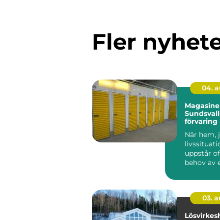
Fler nyhet
04. 
Magasiner
Sundsvall
förvaring
behöver m
När hem, j
livssituat
uppstår of
behov av 
utrymme. 
03. 
Lösvirkeshu