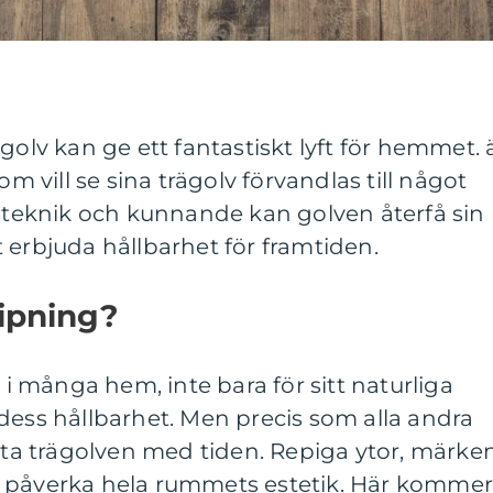
golv kan ge ett fantastiskt lyft för hemmet. 
om vill se sina trägolv förvandlas till något
t teknik och kunnande kan golven återfå sin
 erbjuda hållbarhet för framtiden.
lipning?
l i många hem, inte bara för sitt naturliga
dess hållbarhet. Men precis som alla andra
ästa trägolven med tiden. Repiga ytor, märke
n påverka hela rummets estetik. Här komme