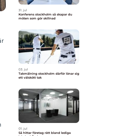
31. jul
Konferens stockholm så skapar du
möten som gör skillnad
är
03. jul
Takmålning stockholm därför lönar sig
ett välskött tak
n
01. jul
r
Så hittar företag rätt bland lediga