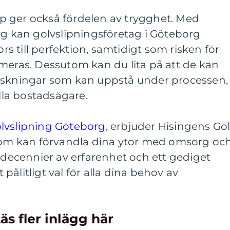
älp ger också fördelen av trygghet. Med
yg kan golvslipningsföretag i Göteborg
örs till perfektion, samtidigt som risken för
meras. Dessutom kan du lita på att de kan
askningar som kan uppstå under processen,
alla bostadsägare.
lvslipning Göteborg
, erbjuder Hisingens Go
 som kan förvandla dina ytor med omsorg oc
e decennier av erfarenhet och ett gediget
t pålitligt val för alla dina behov av
äs fler inlägg här