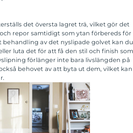
rställs det översta lagret trä, vilket gör det
ar och repor samtidigt som ytan förbereds för
t behandling av det nyslipade golvet kan d
eller luta det för att få den stil och finish so
vslipning förlänger inte bara livslängden på
också behovet av att byta ut dem, vilket kan
r.