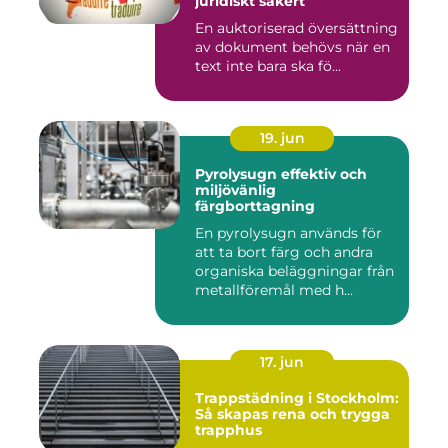
juridiskt säkert
En auktoriserad översättning
av dokument behövs när en
text inte bara ska fö...
19. jun
Pyrolysugn effektiv och
miljövänlig
färgborttagning
En pyrolysugn används för
att ta bort färg och andra
organiska beläggningar från
metallföremål med h...
17. jun
Trappstädning i Stockholm:
Så skapas rena och trygga
trapphus