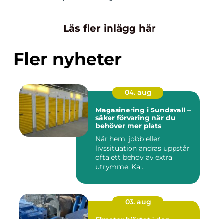
Läs fler inlägg här
Fler nyheter
04. aug
Magasinering i Sundsvall –
säker förvaring när du
behöver mer plats
När hem, jobb eller
livssituation ändras uppstår
ofta ett behov av extra
utrymme. Ka...
03. aug