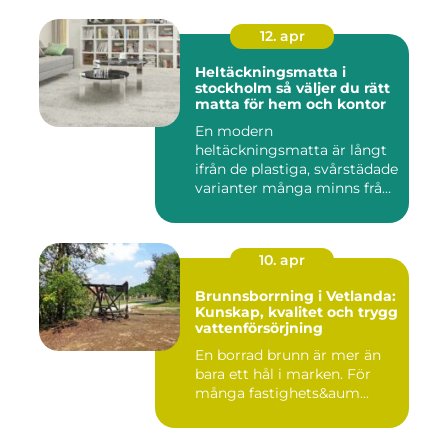
12. apr
Heltäckningsmatta i
stockholm så väljer du rätt
matta för hem och kontor
En modern
heltäckningsmatta är långt
ifrån de plastiga, svårstädade
varianter många minns från
70- o...
10. apr
Brunnsborrning i Vetlanda:
Kunskap, kvalitet och trygg
vattenförsörjning
En borrad brunn är mer än
bara ett hål i marken. För
många fastighets&aum...