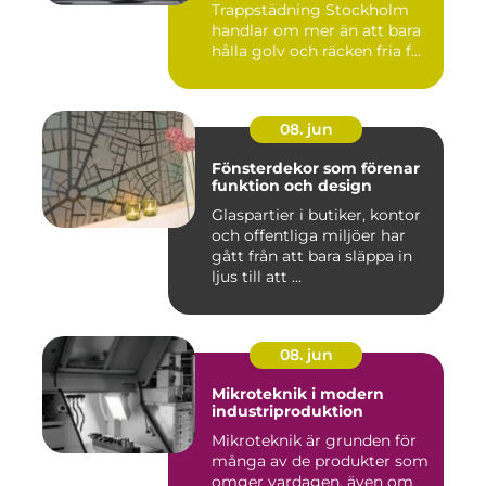
Trappstädning Stockholm
handlar om mer än att bara
hålla golv och räcken fria f...
08. jun
Fönsterdekor som förenar
funktion och design
Glaspartier i butiker, kontor
och offentliga miljöer har
gått från att bara släppa in
ljus till att ...
08. jun
Mikroteknik i modern
industriproduktion
Mikroteknik är grunden för
många av de produkter som
omger vardagen, även om