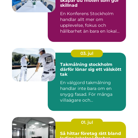
skapar du möten som gör
skillnad
En Konferens Stockholm
handlar allt mer om
upplevelse, fokus och
hållbarhet än bara en lokal
med sto...
03. jul
Takmålning stockholm
därför lönar sig ett välskött
tak
En välgjord takmålning
handlar inte bara om en
snygg fasad. För många
villaägare och
bostadsrättsför...
01. jul
Så hittar företag rätt bland