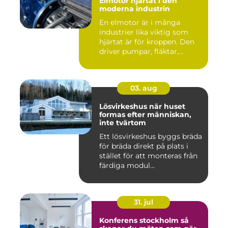
Elmotor hjärtat i den
moderna industrin
En elmotor är i många
industrier lika viktig som
hjärtat är för kroppen. Den
driver pumpar, fläktar,...
03. aug
Lösvirkeshus när huset
formas efter människan,
inte tvärtom
Ett lösvirkeshus byggs bräda
för bräda direkt på plats i
stället för att monteras från
färdiga modul...
31. jul
Konferens stockholm så