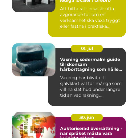
lediga lokaler i Örebro
Att hitta rätt lokal är ofta
avgörande för om en
verksamhet ska växa tryggt
eller fastna i praktiska...
01. jul
Vaxning södermalm guide
till skonsam
hårborttagning som håller
längre
Vaxning har blivit ett
självklart val för många som
vill ha slät hud under längre
tid än vad rakning...
30. jun
Auktoriserad översättning -
när språket måste vara