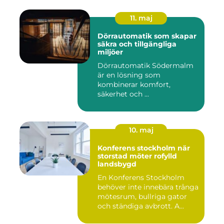
11. maj
Dörrautomatik som skapar
säkra och tillgängliga
miljöer
Dörrautomatik Södermalm
är en lösning som
kombinerar komfort,
säkerhet och ...
10. maj
Konferens stockholm när
storstad möter rofylld
landsbygd
En Konferens Stockholm
behöver inte innebära trånga
mötesrum, bullriga gator
och ständiga avbrott. A...