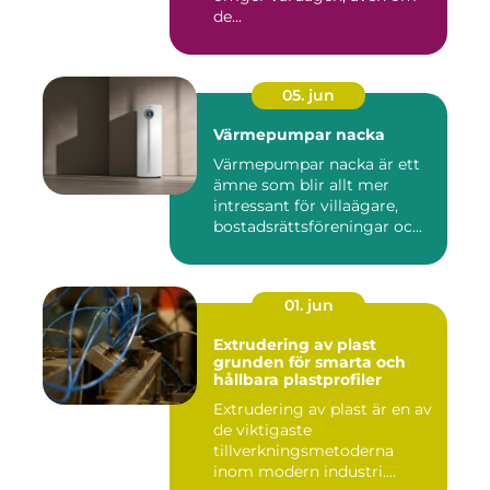
de...
05. jun
Värmepumpar nacka
Värmepumpar nacka är ett
ämne som blir allt mer
intressant för villaägare,
bostadsrättsföreningar oc...
01. jun
Extrudering av plast
grunden för smarta och
hållbara plastprofiler
Extrudering av plast är en av
de viktigaste
tillverkningsmetoderna
inom modern industri.