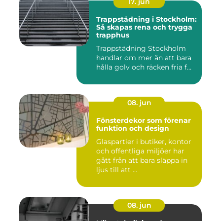
17. jun
Trappstädning i Stockholm:
Så skapas rena och trygga
trapphus
Trappstädning Stockholm
handlar om mer än att bara
hålla golv och räcken fria f...
08. jun
Fönsterdekor som förenar
funktion och design
Glaspartier i butiker, kontor
och offentliga miljöer har
gått från att bara släppa in
ljus till att ...
08. jun