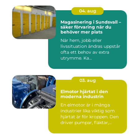
04. aug
Magasinering i Sundsvall –
säker förvaring när du
behöver mer plats
När hem, jobb eller
livssituation ändras uppstår
ofta ett behov av extra
utrymme. Ka...
03. aug
Elmotor hjärtat i den
moderna industrin
En elmotor är i många
industrier lika viktig som
hjärtat är för kroppen. Den
driver pumpar, fläktar,...