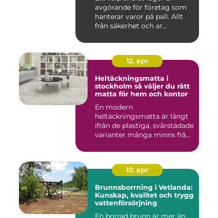
avgörande för företag som
hanterar varor på pall. Allt
från säkerhet och ar...
12. apr
Heltäckningsmatta i
stockholm så väljer du rätt
matta för hem och kontor
En modern
heltäckningsmatta är långt
ifrån de plastiga, svårstädade
varianter många minns från
70- o...
10. apr
Brunnsborrning i Vetlanda:
Kunskap, kvalitet och trygg
vattenförsörjning
En borrad brunn är mer än