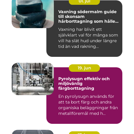
01. jul
Vaxning södermalm guide
till skonsam
hårborttagning som håller
längre
Vaxning har blivit ett
självklart val för många som
vill ha slät hud under längre
tid än vad rakning...
19. jun
Pyrolysugn effektiv och
miljövänlig
färgborttagning
En pyrolysugn används för
att ta bort färg och andra
organiska beläggningar från
metallföremål med h...