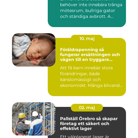
behöver inte innebära trånga
mötesrum, bullriga gator
och ständiga avbrott. A...
10. maj
Föräldrapenning så
fungerar ersättningen och
vägen till en tryggare
föräldraledighet
Att få barn innebär stora
förändringar, både
känslomässigt och
ekonomiskt. Många blivande
föräldrar ...
02. maj
Pallställ Örebro så skapar
företag ett säkert och
effektivt lager
Ett välplanerat lager är