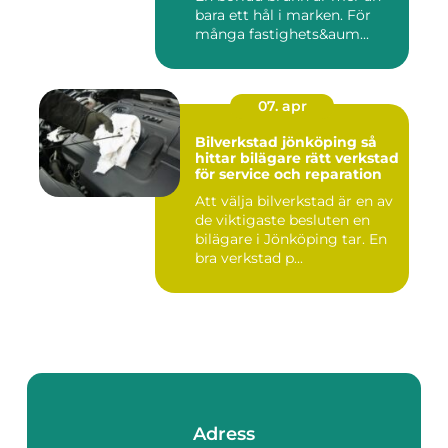
bara ett hål i marken. För
många fastighets&aum...
07. apr
Bilverkstad jönköping så
hittar bilägare rätt verkstad
för service och reparation
Att välja bilverkstad är en av
de viktigaste besluten en
bilägare i Jönköping tar. En
bra verkstad p...
Adress