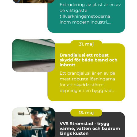
Extrudering av plast är en av
de viktigaste
tillverkningsmetoderna
inom modern industri.
Processen g...
31. maj
Brandjalusi ett robust
skydd för både brand och
inbrott
Ett brandjalusi är en av de
mest robusta lösningarna
för att skydda större
öppningar i en byggnad
mo...
13. maj
VVS Strömstad - trygg
värme, vatten och badrum
längs kusten