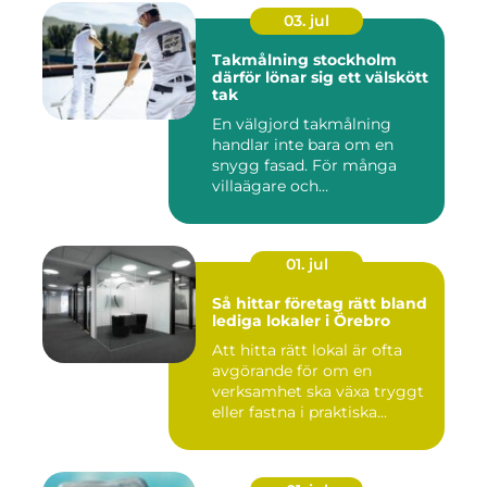
03. jul
Takmålning stockholm
därför lönar sig ett välskött
tak
En välgjord takmålning
handlar inte bara om en
snygg fasad. För många
villaägare och
bostadsrättsför...
01. jul
Så hittar företag rätt bland
lediga lokaler i Örebro
Att hitta rätt lokal är ofta
avgörande för om en
verksamhet ska växa tryggt
eller fastna i praktiska...