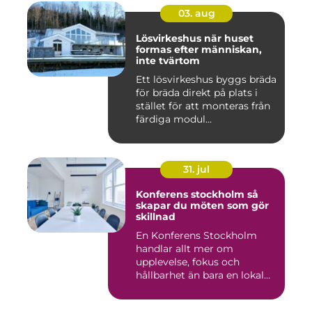
03. aug
Lösvirkeshus när huset
formas efter människan,
inte tvärtom
Ett lösvirkeshus byggs bräda
för bräda direkt på plats i
stället för att monteras från
färdiga modul...
31. jul
Konferens stockholm så
skapar du möten som gör
skillnad
En Konferens Stockholm
handlar allt mer om
upplevelse, fokus och
hållbarhet än bara en lokal
med sto...