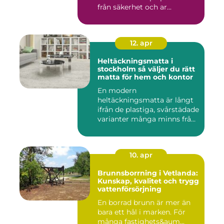
från säkerhet och ar...
12. apr
Heltäckningsmatta i
stockholm så väljer du rätt
matta för hem och kontor
En modern
heltäckningsmatta är långt
ifrån de plastiga, svårstädade
varianter många minns från
70- o...
10. apr
Brunnsborrning i Vetlanda:
Kunskap, kvalitet och trygg
vattenförsörjning
En borrad brunn är mer än
bara ett hål i marken. För
många fastighets&aum...