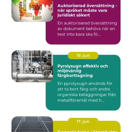
Auktoriserad översättning -
när språket måste vara
juridiskt säkert
En auktoriserad översättning
av dokument behövs när en
text inte bara ska fö...
19. jun
Pyrolysugn effektiv och
miljövänlig
färgborttagning
En pyrolysugn används för
att ta bort färg och andra
organiska beläggningar från
metallföremål med h...
17. jun
Trappstädning i Stockholm: