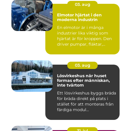
03. aug
Elmotor hjärtat i den
moderna industrin
En elmotor är i många
industrier lika viktig som
hjärtat är för kroppen. Den
driver pumpar, fläktar,...
03. aug
Lösvirkeshus när huset
formas efter människan,
inte tvärtom
Ett lösvirkeshus byggs bräda
för bräda direkt på plats i
stället för att monteras från
färdiga modul...
31. jul