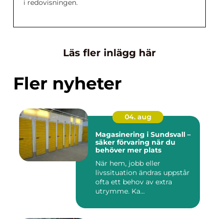
i redovisningen.
Läs fler inlägg här
Fler nyheter
04. aug
Magasinering i Sundsvall –
säker förvaring när du
behöver mer plats
När hem, jobb eller
livssituation ändras uppstår
ofta ett behov av extra
utrymme. Ka...