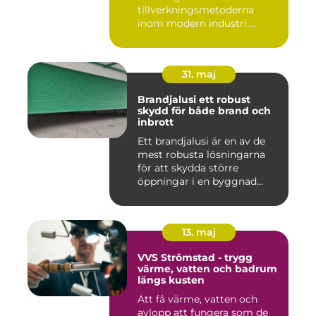
tillverkningsmetoderna
inom modern industri.
Processen g...
31. maj
Brandjalusi ett robust
skydd för både brand och
inbrott
Ett brandjalusi är en av de
mest robusta lösningarna
för att skydda större
öppningar i en byggnad
mo...
13. maj
VVS Strömstad - trygg
värme, vatten och badrum
längs kusten
Att få värme, vatten och
avlopp att fungera som de