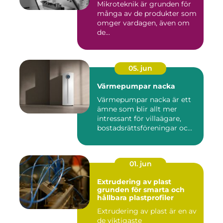
Mikroteknik är grunden för
många av de produkter som
omger vardagen, även om
de...
05. jun
Värmepumpar nacka
Värmepumpar nacka är ett
ämne som blir allt mer
intressant för villaägare,
bostadsrättsföreningar oc...
01. jun
Extrudering av plast
grunden för smarta och
hållbara plastprofiler
Extrudering av plast är en av
de viktigaste