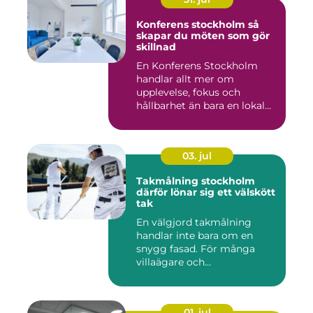
Konferens stockholm så
skapar du möten som gör
skillnad
En Konferens Stockholm
handlar allt mer om
upplevelse, fokus och
hållbarhet än bara en lokal
med sto...
03. jul
Takmålning stockholm
därför lönar sig ett välskött
tak
En välgjord takmålning
handlar inte bara om en
snygg fasad. För många
villaägare och
bostadsrättsför...
01. jul