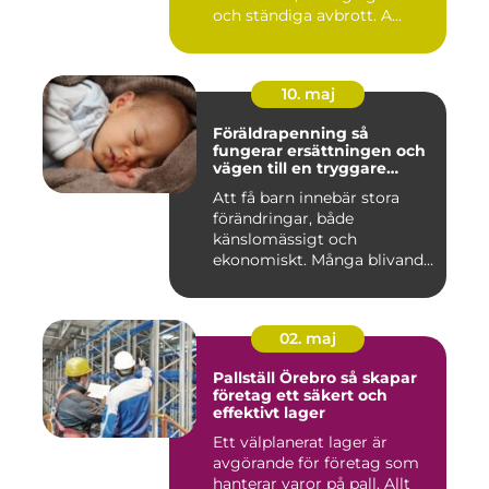
och ständiga avbrott. A...
10. maj
Föräldrapenning så
fungerar ersättningen och
vägen till en tryggare
föräldraledighet
Att få barn innebär stora
förändringar, både
känslomässigt och
ekonomiskt. Många blivande
föräldrar ...
02. maj
Pallställ Örebro så skapar
företag ett säkert och
effektivt lager
Ett välplanerat lager är
avgörande för företag som
hanterar varor på pall. Allt