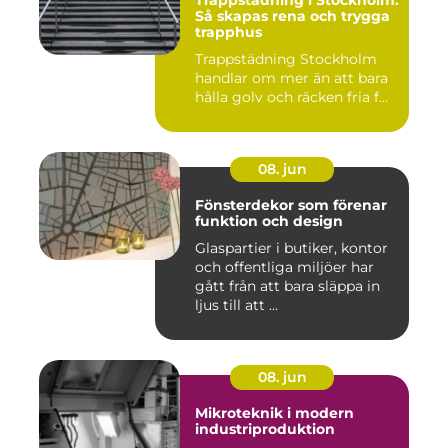
Så skapas rena och trygga
trapphus
Trappstädning Stockholm
handlar om mer än att bara
hålla golv och räcken fria f...
08. jun
Fönsterdekor som förenar
funktion och design
Glaspartier i butiker, kontor
och offentliga miljöer har
gått från att bara släppa in
ljus till att ...
08. jun
Mikroteknik i modern
industriproduktion