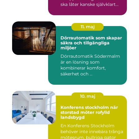
ska låter kanske självklart...
11. maj
Dörrautomatik som skapar
säkra och tillgängliga
miljöer
Dörrautomatik Södermalm
är en lösning som
kombinerar komfort,
säkerhet och ...
10. maj
Konferens stockholm när
storstad möter rofylld
landsbygd
En Konferens Stockholm
behöver inte innebära trånga
mötesrum, bullriga gator