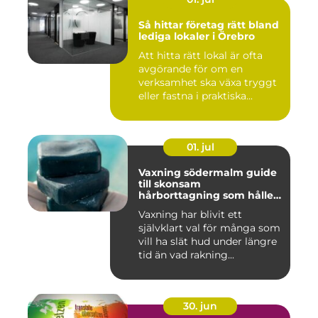
Så hittar företag rätt bland
lediga lokaler i Örebro
Att hitta rätt lokal är ofta
avgörande för om en
verksamhet ska växa tryggt
eller fastna i praktiska...
01. jul
Vaxning södermalm guide
till skonsam
hårborttagning som håller
längre
Vaxning har blivit ett
självklart val för många som
vill ha slät hud under längre
tid än vad rakning...
30. jun