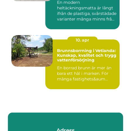
En modern
heltäckningsmatta är långt
ifrån de plastiga, svårstädade
varianter många minns från
70- o...
10. apr
Brunnsborrning i Vetlanda:
Kunskap, kvalitet och trygg
vattenförsörjning
En borrad brunn är mer än
bara ett hål i marken. För
många fastighets&aum...
Adress