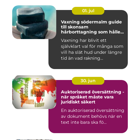
01. jul
Vaxning södermalm guide
till skonsam
hårborttagning som håller
längre
Vaxning har blivit ett
självklart val för många som
vill ha slät hud under längre
tid än vad rakning...
30. jun
Auktoriserad översättning -
när språket måste vara
juridiskt säkert
En auktoriserad översättning
av dokument behövs när en
text inte bara ska fö...