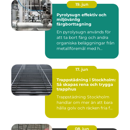
19. jun
Pyrolysugn effektiv och
miljövänlig
färgborttagning
En pyrolysugn används för
att ta bort färg och andra
organiska beläggningar från
metallföremål med h...
17. jun
Trappstädning i Stockholm:
Så skapas rena och trygga
trapphus
Trappstädning Stockholm
handlar om mer än att bara
hålla golv och räcken fria f...
08. jun