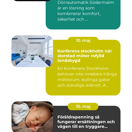
Dörrautomatik Södermalm
är en lösning som
kombinerar komfort,
säkerhet och ...
10. maj
Konferens stockholm när
storstad möter rofylld
landsbygd
En Konferens Stockholm
behöver inte innebära trånga
mötesrum, bullriga gator
och ständiga avbrott. A...
10. maj
Föräldrapenning så
fungerar ersättningen och
vägen till en tryggare
föräldraledighet