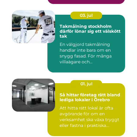
03. jul
Takmålning stockholm
därför lönar sig ett välskött
tak
En välgjord takmålning
handlar inte bara om en
snygg fasad. För många
villaägare och
bostadsrättsför...
01. jul
Så hittar företag rätt bland
lediga lokaler i Örebro
Att hitta rätt lokal är ofta
avgörande för om en
verksamhet ska växa tryggt
eller fastna i praktiska...