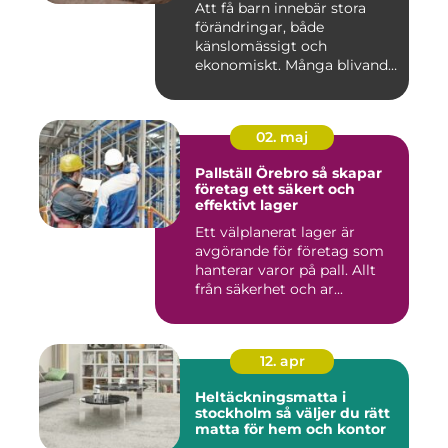
Att få barn innebär stora
förändringar, både
känslomässigt och
ekonomiskt. Många blivande
föräldrar ...
02. maj
Pallställ Örebro så skapar
företag ett säkert och
effektivt lager
Ett välplanerat lager är
avgörande för företag som
hanterar varor på pall. Allt
från säkerhet och ar...
12. apr
Heltäckningsmatta i
stockholm så väljer du rätt
matta för hem och kontor