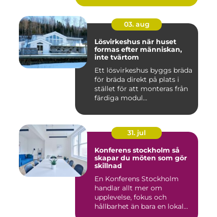
03. aug
Lösvirkeshus när huset
formas efter människan,
inte tvärtom
Ett lösvirkeshus byggs bräda
för bräda direkt på plats i
stället för att monteras från
färdiga modul...
31. jul
Konferens stockholm så
skapar du möten som gör
skillnad
En Konferens Stockholm
handlar allt mer om
upplevelse, fokus och
hållbarhet än bara en lokal
med sto...