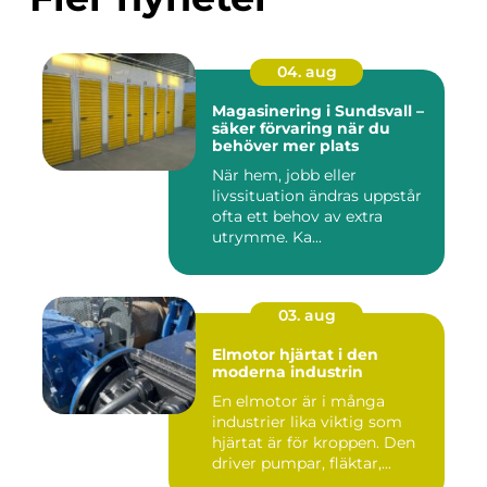
04. aug
Magasinering i Sundsvall –
säker förvaring när du
behöver mer plats
När hem, jobb eller
livssituation ändras uppstår
ofta ett behov av extra
utrymme. Ka...
03. aug
Elmotor hjärtat i den
moderna industrin
En elmotor är i många
industrier lika viktig som
hjärtat är för kroppen. Den
driver pumpar, fläktar,...