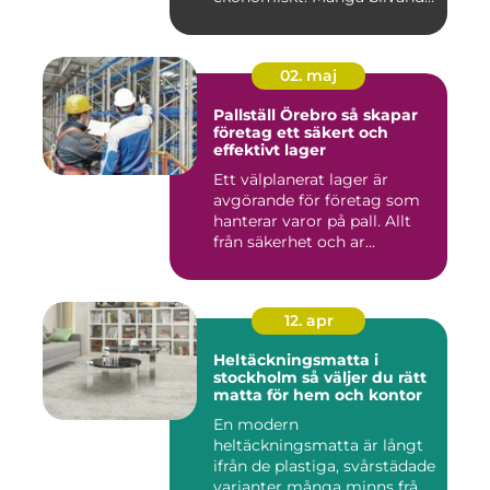
föräldrar ...
02. maj
Pallställ Örebro så skapar
företag ett säkert och
effektivt lager
Ett välplanerat lager är
avgörande för företag som
hanterar varor på pall. Allt
från säkerhet och ar...
12. apr
Heltäckningsmatta i
stockholm så väljer du rätt
matta för hem och kontor
En modern
heltäckningsmatta är långt
ifrån de plastiga, svårstädade
varianter många minns från