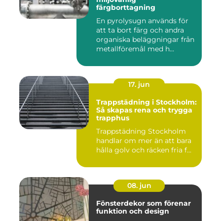
färgborttagning
En pyrolysugn används för
att ta bort färg och andra
organiska beläggningar från
metallföremål med h...
17. jun
Trappstädning i Stockholm:
Så skapas rena och trygga
trapphus
Trappstädning Stockholm
handlar om mer än att bara
hålla golv och räcken fria f...
08. jun
Fönsterdekor som förenar
funktion och design