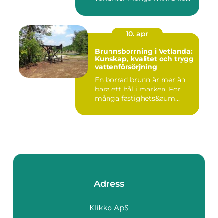
70- o...
10. apr
Brunnsborrning i Vetlanda:
Kunskap, kvalitet och trygg
vattenförsörjning
En borrad brunn är mer än
bara ett hål i marken. För
många fastighets&aum...
Adress