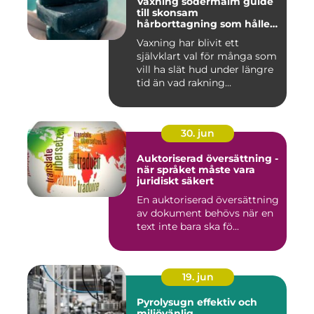
Vaxning södermalm guide
till skonsam
hårborttagning som håller
längre
Vaxning har blivit ett
självklart val för många som
vill ha slät hud under längre
tid än vad rakning...
30. jun
Auktoriserad översättning -
när språket måste vara
juridiskt säkert
En auktoriserad översättning
av dokument behövs när en
text inte bara ska fö...
19. jun
Pyrolysugn effektiv och
miljövänlig