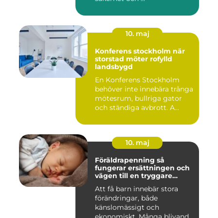
10. maj
Konferens stockholm när
storstad möter rofylld
landsbygd
En Konferens Stockholm
behöver inte innebära trånga
mötesrum, bullriga gator
och ständiga avbrott. A...
10. maj
Föräldrapenning så
fungerar ersättningen och
vägen till en tryggare
föräldraledighet
Att få barn innebär stora
förändringar, både
känslomässigt och
ekonomiskt. Många blivande