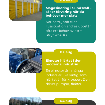
Magasinering i Sundsvall –
säker förvaring när du
behöver mer plats
När hem, jobb eller
livssituation ändras uppstår
ofta ett behov av extra
utrymme. Ka...
03. aug
Elmotor hjärtat i den
moderna industrin
En elmotor är i många
industrier lika viktig som
hjärtat är för kroppen. Den
driver pumpar, fläktar,...
03. aug