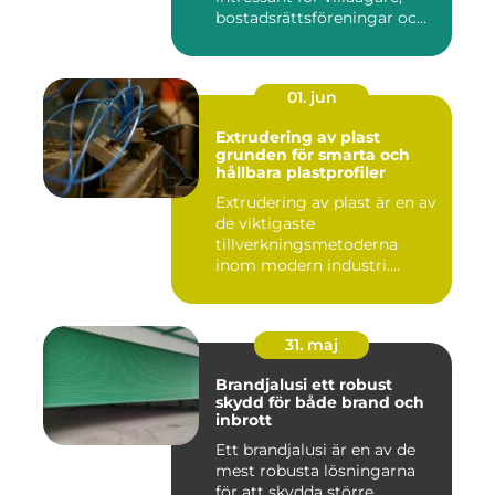
bostadsrättsföreningar oc...
01. jun
Extrudering av plast
grunden för smarta och
hållbara plastprofiler
Extrudering av plast är en av
de viktigaste
tillverkningsmetoderna
inom modern industri.
Processen g...
31. maj
Brandjalusi ett robust
skydd för både brand och
inbrott
Ett brandjalusi är en av de
mest robusta lösningarna
för att skydda större