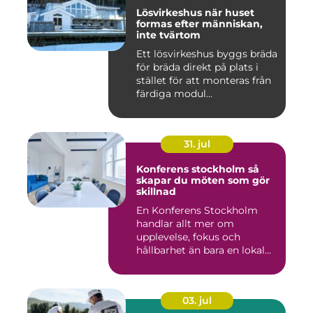
Lösvirkeshus när huset
formas efter människan,
inte tvärtom
Ett lösvirkeshus byggs bräda
för bräda direkt på plats i
stället för att monteras från
färdiga modul...
31. jul
Konferens stockholm så
skapar du möten som gör
skillnad
En Konferens Stockholm
handlar allt mer om
upplevelse, fokus och
hållbarhet än bara en lokal
med sto...
03. jul