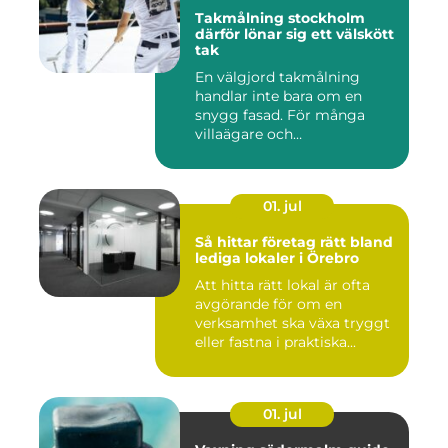
Takmålning stockholm
därför lönar sig ett välskött
tak
En välgjord takmålning
handlar inte bara om en
snygg fasad. För många
villaägare och
bostadsrättsför...
01. jul
Så hittar företag rätt bland
lediga lokaler i Örebro
Att hitta rätt lokal är ofta
avgörande för om en
verksamhet ska växa tryggt
eller fastna i praktiska...
01. jul