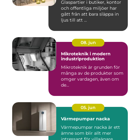
Glaspartier i butiker, kontor
och offentliga miljöer har
gått från att bara släppa in
ljus till att ...
08. jun
Mikroteknik i modern
industriproduktion
Mikroteknik är grunden för
många av de produkter som
omger vardagen, även om
de...
05. jun
Värmepumpar nacka
Värmepumpar nacka är ett
ämne som blir allt mer
intressant för villaägare,