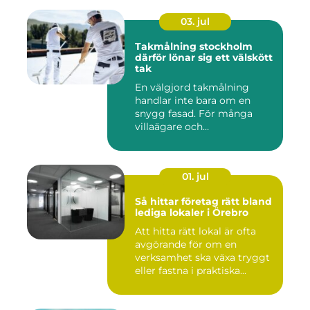
03. jul
Takmålning stockholm
därför lönar sig ett välskött
tak
En välgjord takmålning
handlar inte bara om en
snygg fasad. För många
villaägare och
bostadsrättsför...
01. jul
Så hittar företag rätt bland
lediga lokaler i Örebro
Att hitta rätt lokal är ofta
avgörande för om en
verksamhet ska växa tryggt
eller fastna i praktiska...