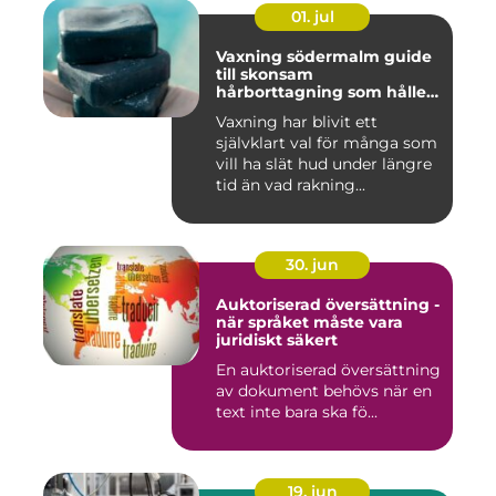
01. jul
Vaxning södermalm guide
till skonsam
hårborttagning som håller
längre
Vaxning har blivit ett
självklart val för många som
vill ha slät hud under längre
tid än vad rakning...
30. jun
Auktoriserad översättning -
när språket måste vara
juridiskt säkert
En auktoriserad översättning
av dokument behövs när en
text inte bara ska fö...
19. jun