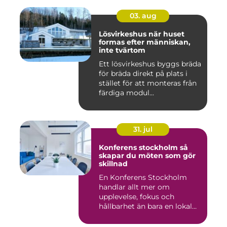
03. aug
Lösvirkeshus när huset
formas efter människan,
inte tvärtom
Ett lösvirkeshus byggs bräda
för bräda direkt på plats i
stället för att monteras från
färdiga modul...
31. jul
Konferens stockholm så
skapar du möten som gör
skillnad
En Konferens Stockholm
handlar allt mer om
upplevelse, fokus och
hållbarhet än bara en lokal
med sto...