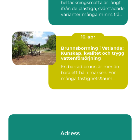
heltäckningsmatta är långt
ifrån de plastiga, svårstädade
varianter många minns från
70- o...
10. apr
Brunnsborrning i Vetlanda:
Kunskap, kvalitet och trygg
vattenförsörjning
En borrad brunn är mer än
bara ett hål i marken. För
många fastighets&aum...
Adress