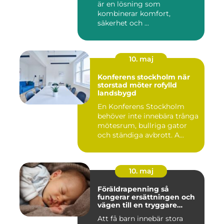
är en lösning som
kombinerar komfort,
säkerhet och ...
10. maj
Konferens stockholm när
storstad möter rofylld
landsbygd
En Konferens Stockholm
behöver inte innebära trånga
mötesrum, bullriga gator
och ständiga avbrott. A...
10. maj
Föräldrapenning så
fungerar ersättningen och
vägen till en tryggare
föräldraledighet
Att få barn innebär stora