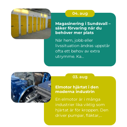
04. aug
Magasinering i Sundsvall –
säker förvaring när du
behöver mer plats
När hem, jobb eller
livssituation ändras uppstår
ofta ett behov av extra
utrymme. Ka...
03. aug
Elmotor hjärtat i den
moderna industrin
En elmotor är i många
industrier lika viktig som
hjärtat är för kroppen. Den
driver pumpar, fläktar,...