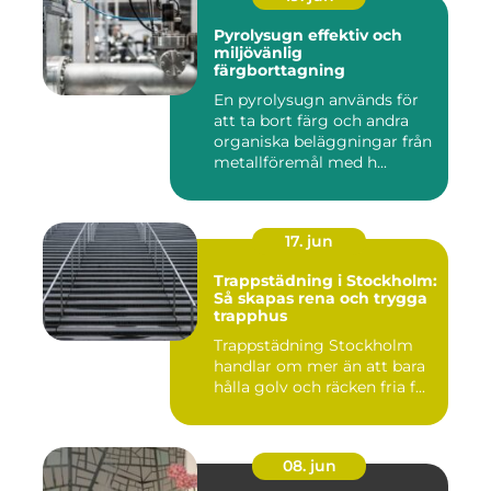
Pyrolysugn effektiv och
miljövänlig
färgborttagning
En pyrolysugn används för
att ta bort färg och andra
organiska beläggningar från
metallföremål med h...
17. jun
Trappstädning i Stockholm:
Så skapas rena och trygga
trapphus
Trappstädning Stockholm
handlar om mer än att bara
hålla golv och räcken fria f...
08. jun