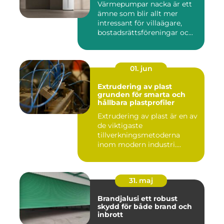
Värmepumpar nacka är ett
ämne som blir allt mer
intressant för villaägare,
bostadsrättsföreningar oc...
01. jun
Extrudering av plast
grunden för smarta och
hållbara plastprofiler
Extrudering av plast är en av
de viktigaste
tillverkningsmetoderna
inom modern industri.
Processen g...
31. maj
Brandjalusi ett robust
skydd för både brand och
inbrott