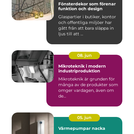
Fönsterdekor som förenar
funktion och design
Glaspartier i butiker, kontor
och offentliga miljöer har
gått från att bara släppa in
ljus till att ...
08. jun
Mikroteknik i modern
industriproduktion
Mikroteknik är grunden för
många av de produkter som
omger vardagen, även om
de...
05. jun
Värmepumpar nacka