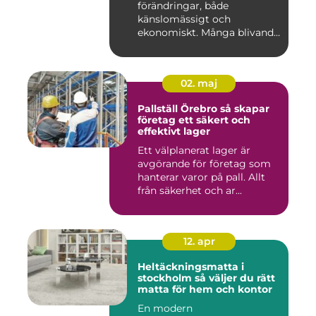
förändringar, både
känslomässigt och
ekonomiskt. Många blivande
föräldrar ...
02. maj
Pallställ Örebro så skapar
företag ett säkert och
effektivt lager
Ett välplanerat lager är
avgörande för företag som
hanterar varor på pall. Allt
från säkerhet och ar...
12. apr
Heltäckningsmatta i
stockholm så väljer du rätt
matta för hem och kontor
En modern