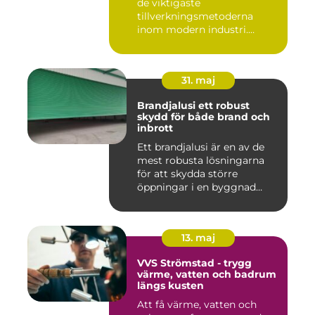
de viktigaste
tillverkningsmetoderna
inom modern industri.
Processen g...
31. maj
Brandjalusi ett robust
skydd för både brand och
inbrott
Ett brandjalusi är en av de
mest robusta lösningarna
för att skydda större
öppningar i en byggnad
mo...
13. maj
VVS Strömstad - trygg
värme, vatten och badrum
längs kusten
Att få värme, vatten och