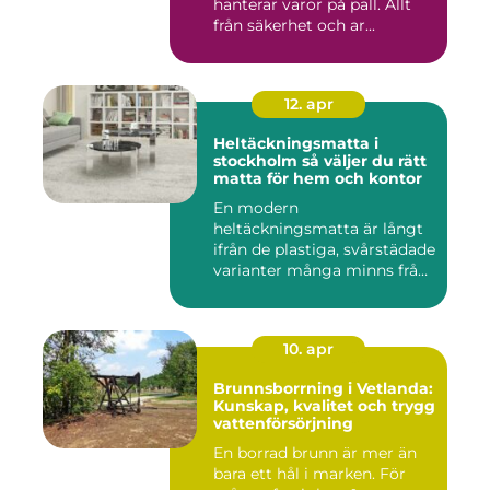
hanterar varor på pall. Allt
från säkerhet och ar...
12. apr
Heltäckningsmatta i
stockholm så väljer du rätt
matta för hem och kontor
En modern
heltäckningsmatta är långt
ifrån de plastiga, svårstädade
varianter många minns från
70- o...
10. apr
Brunnsborrning i Vetlanda:
Kunskap, kvalitet och trygg
vattenförsörjning
En borrad brunn är mer än
bara ett hål i marken. För