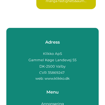
många fastighets&aum...
Adress
web:
www.klikko.dk
Menu
Annonsering