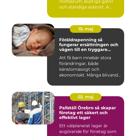
mötesrum, bullriga gator
och ständiga avbrott. A...
10. maj
Föräldrapenning så
fungerar ersättningen och
vägen till en tryggare
föräldraledighet
Att få barn innebär stora
förändringar, både
känslomässigt och
ekonomiskt. Många blivande
föräldrar ...
02. maj
Pallställ Örebro så skapar
företag ett säkert och
effektivt lager
Ett välplanerat lager är
avgörande för företag som