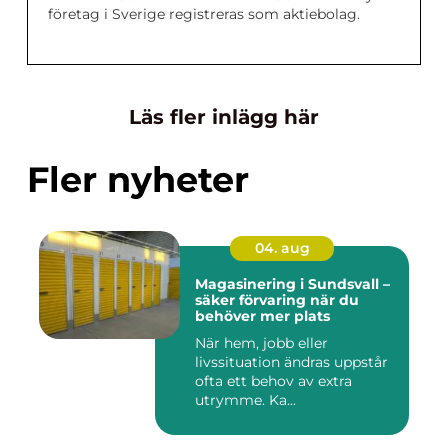
företag i Sverige registreras som aktiebolag.
Läs fler inlägg här
Fler nyheter
04. aug
Magasinering i Sundsvall –
säker förvaring när du
behöver mer plats
När hem, jobb eller
livssituation ändras uppstår
ofta ett behov av extra
utrymme. Ka...