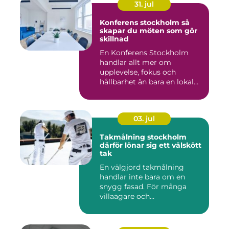
31. jul
Konferens stockholm så
skapar du möten som gör
skillnad
En Konferens Stockholm
handlar allt mer om
upplevelse, fokus och
hållbarhet än bara en lokal
med sto...
03. jul
Takmålning stockholm
därför lönar sig ett välskött
tak
En välgjord takmålning
handlar inte bara om en
snygg fasad. För många
villaägare och
bostadsrättsför...