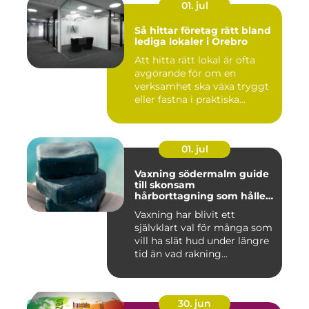
01. jul
Så hittar företag rätt bland
lediga lokaler i Örebro
Att hitta rätt lokal är ofta
avgörande för om en
verksamhet ska växa tryggt
eller fastna i praktiska...
01. jul
Vaxning södermalm guide
till skonsam
hårborttagning som håller
längre
Vaxning har blivit ett
självklart val för många som
vill ha slät hud under längre
tid än vad rakning...
30. jun