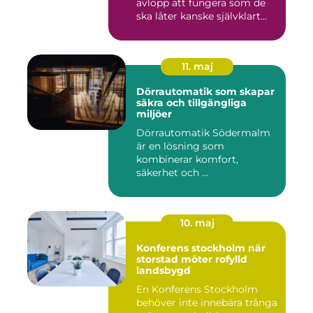
avlopp att fungera som de
ska låter kanske självklart...
11. maj
Dörrautomatik som skapar
säkra och tillgängliga
miljöer
Dörrautomatik Södermalm
är en lösning som
kombinerar komfort,
säkerhet och ...
10. maj
Konferens stockholm när
storstad möter rofylld
landsbygd
En Konferens Stockholm
behöver inte innebära trånga