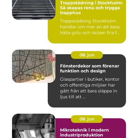
Trappstädning i Stockholm:
Så skapas rena och trygga
trapphus
Trappstädning Stockholm
handlar om mer än att bara
hålla golv och räcken fria f...
08. jun
Fönsterdekor som förenar
funktion och design
Glaspartier i butiker, kontor
och offentliga miljöer har
gått från att bara släppa in
ljus till att ...
08. jun
Mikroteknik i modern
industriproduktion