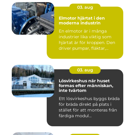
03. aug
Elmotor hjärtat i den
moderna industrin
En elmotor är i många
industrier lika viktig som
hjärtat är för kroppen. Den
driver pumpar, fläktar,...
03. aug
Lösvirkeshus när huset
formas efter människan,
inte tvärtom
Ett lösvirkeshus byggs bräda
för bräda direkt på plats i
stället för att monteras från
färdiga modul...