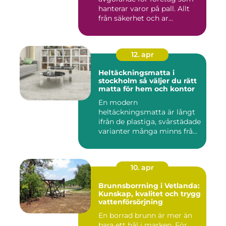
hanterar varor på pall. Allt
från säkerhet och ar...
12. apr
Heltäckningsmatta i
stockholm så väljer du rätt
matta för hem och kontor
En modern
heltäckningsmatta är långt
ifrån de plastiga, svårstädade
varianter många minns från
70- o...
10. apr
Brunnsborrning i Vetlanda:
Kunskap, kvalitet och trygg
vattenförsörjning
En borrad brunn är mer än
bara ett hål i marken. För