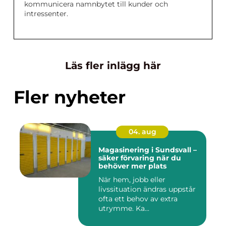
kommunicera namnbytet till kunder och
intressenter.
Läs fler inlägg här
Fler nyheter
04. aug
Magasinering i Sundsvall –
säker förvaring när du
behöver mer plats
När hem, jobb eller
livssituation ändras uppstår
ofta ett behov av extra
utrymme. Ka...