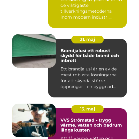
de viktigaste
tillverkningsmetoderna
inom modern industri.
Processen g...
31. maj
Brandjalusi ett robust
skydd för både brand och
inbrott
Ett brandjalusi är en av de
mest robusta lösningarna
för att skydda större
öppningar i en byggnad
mo...
13. maj
VVS Strömstad - trygg
värme, vatten och badrum
längs kusten
Att få värme, vatten och