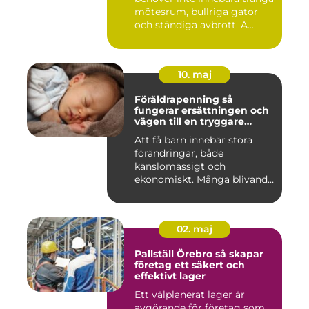
mötesrum, bullriga gator
och ständiga avbrott. A...
10. maj
Föräldrapenning så
fungerar ersättningen och
vägen till en tryggare
föräldraledighet
Att få barn innebär stora
förändringar, både
känslomässigt och
ekonomiskt. Många blivande
föräldrar ...
02. maj
Pallställ Örebro så skapar
företag ett säkert och
effektivt lager
Ett välplanerat lager är
avgörande för företag som