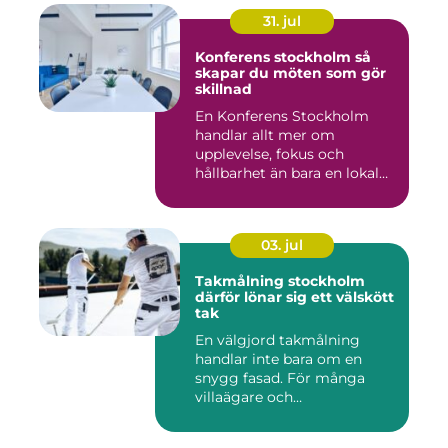
31. jul
Konferens stockholm så
skapar du möten som gör
skillnad
En Konferens Stockholm
handlar allt mer om
upplevelse, fokus och
hållbarhet än bara en lokal
med sto...
03. jul
Takmålning stockholm
därför lönar sig ett välskött
tak
En välgjord takmålning
handlar inte bara om en
snygg fasad. För många
villaägare och
bostadsrättsför...