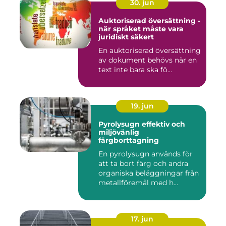
30. jun
Auktoriserad översättning -
när språket måste vara
juridiskt säkert
En auktoriserad översättning
av dokument behövs när en
text inte bara ska fö...
19. jun
Pyrolysugn effektiv och
miljövänlig
färgborttagning
En pyrolysugn används för
att ta bort färg och andra
organiska beläggningar från
metallföremål med h...
17. jun