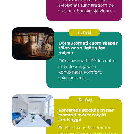
avlopp att fungera som de
ska låter kanske självklart...
11. maj
Dörrautomatik som skapar
säkra och tillgängliga
miljöer
Dörrautomatik Södermalm
är en lösning som
kombinerar komfort,
säkerhet och ...
10. maj
Konferens stockholm när
storstad möter rofylld
landsbygd
En Konferens Stockholm
behöver inte innebära trånga