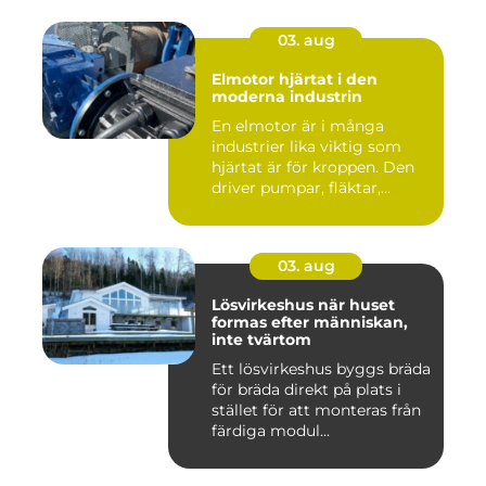
03. aug
Elmotor hjärtat i den
moderna industrin
En elmotor är i många
industrier lika viktig som
hjärtat är för kroppen. Den
driver pumpar, fläktar,...
03. aug
Lösvirkeshus när huset
formas efter människan,
inte tvärtom
Ett lösvirkeshus byggs bräda
för bräda direkt på plats i
stället för att monteras från
färdiga modul...