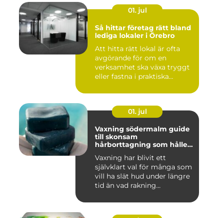
01. jul
Så hittar företag rätt bland
lediga lokaler i Örebro
Att hitta rätt lokal är ofta
avgörande för om en
verksamhet ska växa tryggt
eller fastna i praktiska...
01. jul
Vaxning södermalm guide
till skonsam
hårborttagning som håller
längre
Vaxning har blivit ett
självklart val för många som
vill ha slät hud under längre
tid än vad rakning...