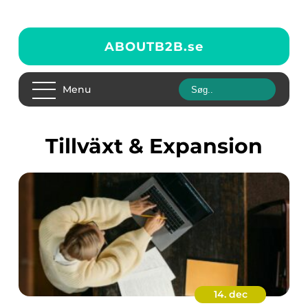
ABOUTB2B.
se
Menu
Tillväxt & Expansion
14. dec