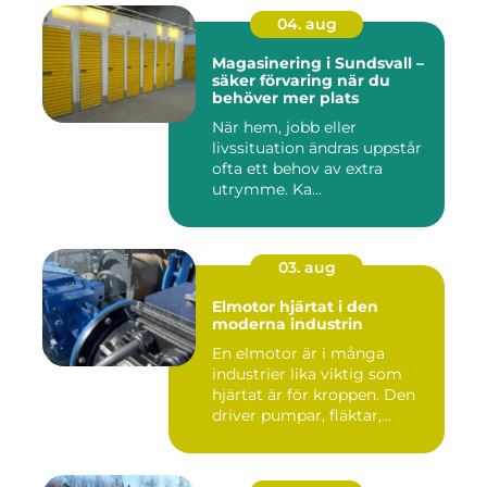
04. aug
Magasinering i Sundsvall –
säker förvaring när du
behöver mer plats
När hem, jobb eller
livssituation ändras uppstår
ofta ett behov av extra
utrymme. Ka...
03. aug
Elmotor hjärtat i den
moderna industrin
En elmotor är i många
industrier lika viktig som
hjärtat är för kroppen. Den
driver pumpar, fläktar,...