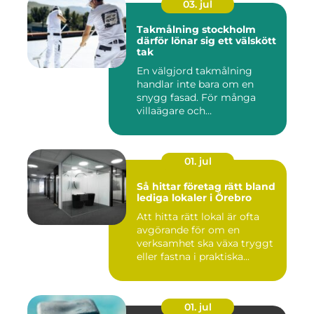
03. jul
Takmålning stockholm
därför lönar sig ett välskött
tak
En välgjord takmålning
handlar inte bara om en
snygg fasad. För många
villaägare och
bostadsrättsför...
01. jul
Så hittar företag rätt bland
lediga lokaler i Örebro
Att hitta rätt lokal är ofta
avgörande för om en
verksamhet ska växa tryggt
eller fastna i praktiska...
01. jul