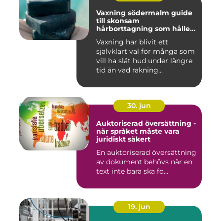
Vaxning södermalm guide
till skonsam
hårborttagning som håller
längre
Vaxning har blivit ett
självklart val för många som
vill ha slät hud under längre
tid än vad rakning...
30. jun
Auktoriserad översättning -
när språket måste vara
juridiskt säkert
En auktoriserad översättning
av dokument behövs när en
text inte bara ska fö...
19. jun