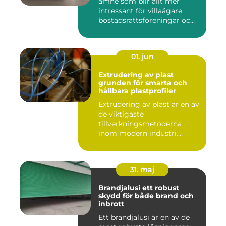
ämne som blir allt mer
intressant för villaägare,
bostadsrättsföreningar oc...
01. jun
Extrudering av plast
grunden för smarta och
hållbara plastprofiler
Extrudering av plast är en av
de viktigaste
tillverkningsmetoderna
inom modern industri.
Processen g...
31. maj
Brandjalusi ett robust
skydd för både brand och
inbrott
Ett brandjalusi är en av de