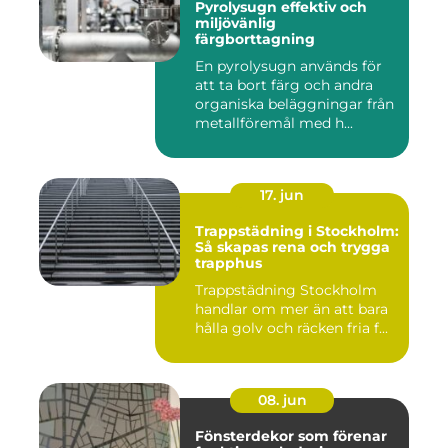
Pyrolysugn effektiv och
miljövänlig
färgborttagning
En pyrolysugn används för
att ta bort färg och andra
organiska beläggningar från
metallföremål med h...
17. jun
Trappstädning i Stockholm:
Så skapas rena och trygga
trapphus
Trappstädning Stockholm
handlar om mer än att bara
hålla golv och räcken fria f...
08. jun
Fönsterdekor som förenar