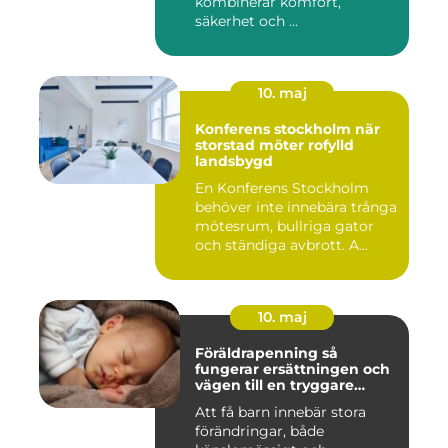
kombinerar komfort,
säkerhet och ...
10. maj
Konferens stockholm när
storstad möter rofylld
landsbygd
En Konferens Stockholm
behöver inte innebära trånga
mötesrum, bullriga gator
och ständiga avbrott. A...
10. maj
Föräldrapenning så
fungerar ersättningen och
vägen till en tryggare
föräldraledighet
Att få barn innebär stora
förändringar, både