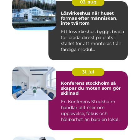
03. aug
Lösvirkeshus när huset
formas efter människan,
inte tvärtom
Ett lösvirkeshus byggs bräda
för bräda direkt på plats i
stället för att monteras från
färdiga modul...
31. jul
Konferens stockholm så
skapar du möten som gör
skillnad
En Konferens Stockholm
handlar allt mer om
upplevelse, fokus och
hållbarhet än bara en lokal
med sto...