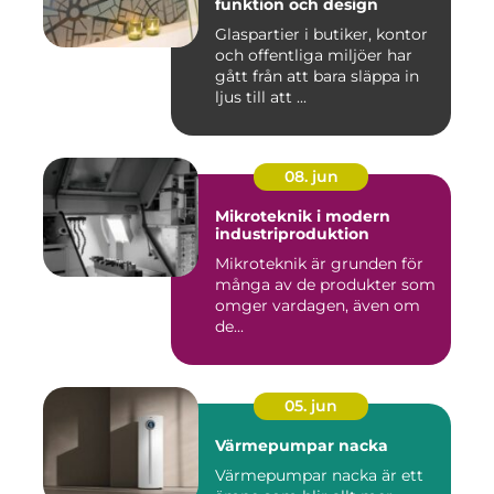
funktion och design
Glaspartier i butiker, kontor
och offentliga miljöer har
gått från att bara släppa in
ljus till att ...
08. jun
Mikroteknik i modern
industriproduktion
Mikroteknik är grunden för
många av de produkter som
omger vardagen, även om
de...
05. jun
Värmepumpar nacka
Värmepumpar nacka är ett