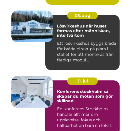
03. aug
Lösvirkeshus när huset
formas efter människan,
inte tvärtom
Ett lösvirkeshus byggs bräda
för bräda direkt på plats i
stället för att monteras från
färdiga modul...
31. jul
Konferens stockholm så
skapar du möten som gör
skillnad
En Konferens Stockholm
handlar allt mer om
upplevelse, fokus och
hållbarhet än bara en lokal