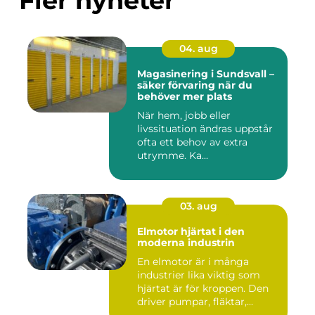
Fler nyheter
04. aug
Magasinering i Sundsvall –
säker förvaring när du
behöver mer plats
När hem, jobb eller
livssituation ändras uppstår
ofta ett behov av extra
utrymme. Ka...
03. aug
Elmotor hjärtat i den
moderna industrin
En elmotor är i många
industrier lika viktig som
hjärtat är för kroppen. Den
driver pumpar, fläktar,...