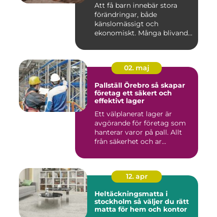
föräldraledighet
Att få barn innebär stora
förändringar, både
känslomässigt och
ekonomiskt. Många blivande
föräldrar ...
02. maj
Pallställ Örebro så skapar
företag ett säkert och
effektivt lager
Ett välplanerat lager är
avgörande för företag som
hanterar varor på pall. Allt
från säkerhet och ar...
12. apr
Heltäckningsmatta i
stockholm så väljer du rätt
matta för hem och kontor