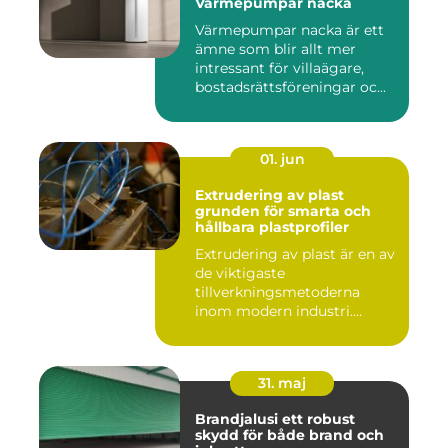
Värmepumpar nacka
Värmepumpar nacka är ett
ämne som blir allt mer
intressant för villaägare,
bostadsrättsföreningar oc...
01. jun
Extrudering av plast
grunden för smarta och
hållbara plastprofiler
Extrudering av plast är en av
de viktigaste
tillverkningsmetoderna
inom modern industri.
Processen g...
31. maj
Brandjalusi ett robust
skydd för både brand och