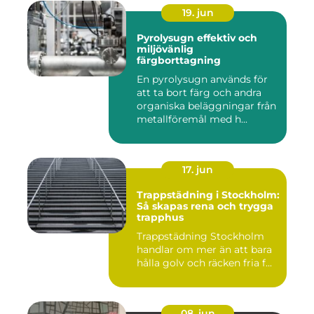
19. jun
Pyrolysugn effektiv och
miljövänlig
färgborttagning
En pyrolysugn används för
att ta bort färg och andra
organiska beläggningar från
metallföremål med h...
17. jun
Trappstädning i Stockholm:
Så skapas rena och trygga
trapphus
Trappstädning Stockholm
handlar om mer än att bara
hålla golv och räcken fria f...
08. jun