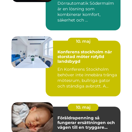
Dörrautomatik Södermalm
är en lösning som
kombinerar komfort,
säkerhet och ...
10. maj
Konferens stockholm när
storstad möter rofylld
landsbygd
En Konferens Stockholm
behöver inte innebära trånga
mötesrum, bullriga gator
och ständiga avbrott. A...
10. maj
Föräldrapenning så
fungerar ersättningen och
vägen till en tryggare