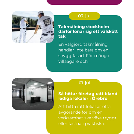
med sto...
03. jul
Takmålning stockholm
därför lönar sig ett välskött
tak
En välgjord takmålning
handlar inte bara om en
snygg fasad. För många
villaägare och
bostadsrättsför...
01. jul
Så hittar företag rätt bland
lediga lokaler i Örebro
Att hitta rätt lokal är ofta
avgörande för om en
verksamhet ska växa tryggt
eller fastna i praktiska...