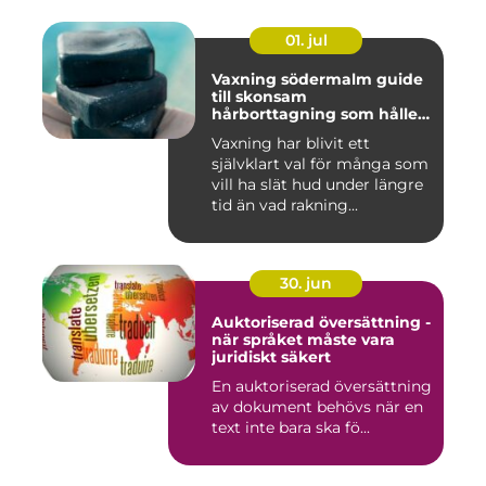
01. jul
Vaxning södermalm guide
till skonsam
hårborttagning som håller
längre
Vaxning har blivit ett
självklart val för många som
vill ha slät hud under längre
tid än vad rakning...
30. jun
Auktoriserad översättning -
när språket måste vara
juridiskt säkert
En auktoriserad översättning
av dokument behövs när en
text inte bara ska fö...