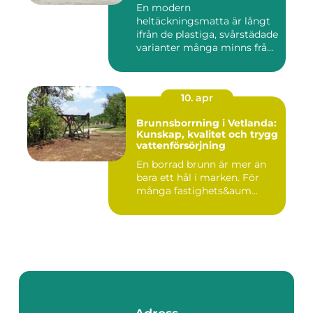
En modern
heltäckningsmatta är långt
ifrån de plastiga, svårstädade
varianter många minns från
70- o...
10. apr
Brunnsborrning i Vetlanda:
Kunskap, kvalitet och trygg
vattenförsörjning
En borrad brunn är mer än
bara ett hål i marken. För
många fastighets&aum...