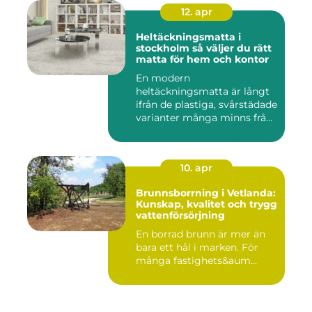
12. apr
Heltäckningsmatta i
stockholm så väljer du rätt
matta för hem och kontor
En modern
heltäckningsmatta är långt
ifrån de plastiga, svårstädade
varianter många minns från
70- o...
10. apr
Brunnsborrning i Vetlanda:
Kunskap, kvalitet och trygg
vattenförsörjning
En borrad brunn är mer än
bara ett hål i marken. För
många fastighets&aum...