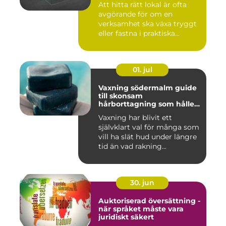
Att hitta rätt lokal är ofta
avgörande för om en
verksamhet ska växa tryggt
eller fastna i praktiska...
01. jul
Vaxning södermalm guide
till skonsam
hårborttagning som håller
längre
Vaxning har blivit ett
självklart val för många som
vill ha slät hud under längre
tid än vad rakning...
30. jun
Auktoriserad översättning -
när språket måste vara
juridiskt säkert