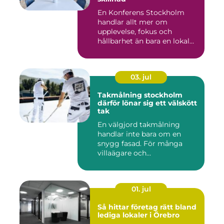
En Konferens Stockholm
handlar allt mer om
upplevelse, fokus och
hållbarhet än bara en lokal
med sto...
03. jul
Takmålning stockholm
därför lönar sig ett välskött
tak
En välgjord takmålning
handlar inte bara om en
snygg fasad. För många
villaägare och
bostadsrättsför...
01. jul
Så hittar företag rätt bland
lediga lokaler i Örebro