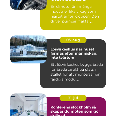
En elmotor är i många
industrier lika viktig som
hjärtat är för kroppen. Den
driver pumpar, fläktar,...
03. aug
Lösvirkeshus när huset
formas efter människan,
inte tvärtom
Ett lösvirkeshus byggs bräda
för bräda direkt på plats i
stället för att monteras från
färdiga modul...
31. jul
Konferens stockholm så
skapar du möten som gör
skillnad