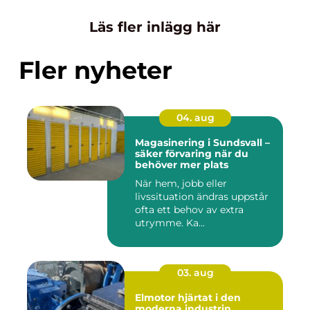
Läs fler inlägg här
Fler nyheter
04. aug
Magasinering i Sundsvall –
säker förvaring när du
behöver mer plats
När hem, jobb eller
livssituation ändras uppstår
ofta ett behov av extra
utrymme. Ka...
03. aug
Elmotor hjärtat i den
moderna industrin