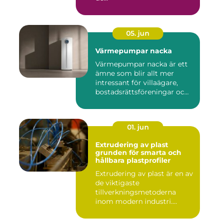
05. jun
Värmepumpar nacka
Värmepumpar nacka är ett
ämne som blir allt mer
intressant för villaägare,
bostadsrättsföreningar oc...
01. jun
Extrudering av plast
grunden för smarta och
hållbara plastprofiler
Extrudering av plast är en av
de viktigaste
tillverkningsmetoderna
inom modern industri.
Processen g...