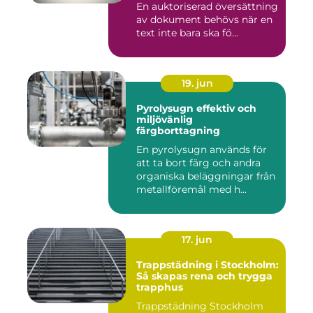
En auktoriserad översättning
av dokument behövs när en
text inte bara ska fö...
19. jun
Pyrolysugn effektiv och
miljövänlig
färgborttagning
En pyrolysugn används för
att ta bort färg och andra
organiska beläggningar från
metallföremål med h...
17. jun
Trappstädning i Stockholm:
Så skapas rena och trygga
trapphus
Trappstädning Stockholm