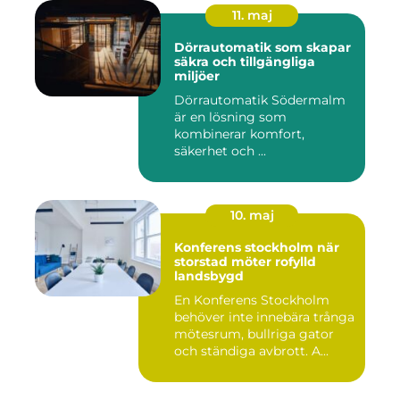
11. maj
Dörrautomatik som skapar
säkra och tillgängliga
miljöer
Dörrautomatik Södermalm
är en lösning som
kombinerar komfort,
säkerhet och ...
10. maj
Konferens stockholm när
storstad möter rofylld
landsbygd
En Konferens Stockholm
behöver inte innebära trånga
mötesrum, bullriga gator
och ständiga avbrott. A...