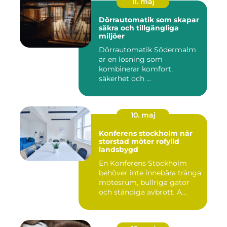
11. maj
Dörrautomatik som skapar
säkra och tillgängliga
miljöer
Dörrautomatik Södermalm
är en lösning som
kombinerar komfort,
säkerhet och ...
10. maj
Konferens stockholm när
storstad möter rofylld
landsbygd
En Konferens Stockholm
behöver inte innebära trånga
mötesrum, bullriga gator
och ständiga avbrott. A...