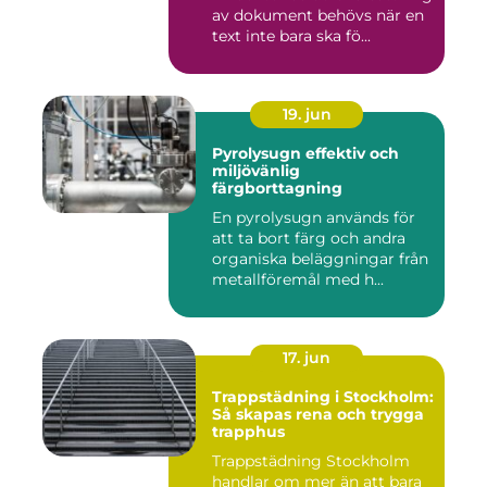
av dokument behövs när en
text inte bara ska fö...
19. jun
Pyrolysugn effektiv och
miljövänlig
färgborttagning
En pyrolysugn används för
att ta bort färg och andra
organiska beläggningar från
metallföremål med h...
17. jun
Trappstädning i Stockholm:
Så skapas rena och trygga
trapphus
Trappstädning Stockholm
handlar om mer än att bara