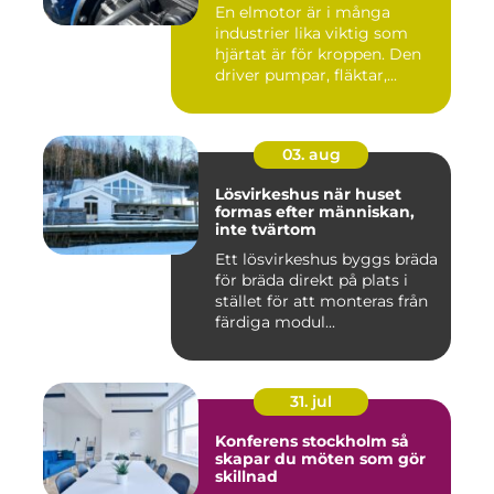
En elmotor är i många
industrier lika viktig som
hjärtat är för kroppen. Den
driver pumpar, fläktar,...
03. aug
Lösvirkeshus när huset
formas efter människan,
inte tvärtom
Ett lösvirkeshus byggs bräda
för bräda direkt på plats i
stället för att monteras från
färdiga modul...
31. jul
Konferens stockholm så
skapar du möten som gör
skillnad