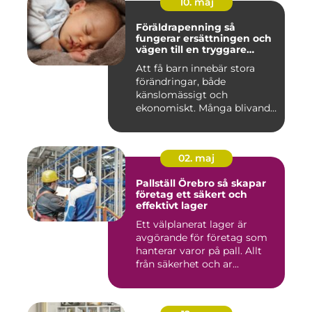
10. maj
Föräldrapenning så
fungerar ersättningen och
vägen till en tryggare
föräldraledighet
Att få barn innebär stora
förändringar, både
känslomässigt och
ekonomiskt. Många blivande
föräldrar ...
02. maj
Pallställ Örebro så skapar
företag ett säkert och
effektivt lager
Ett välplanerat lager är
avgörande för företag som
hanterar varor på pall. Allt
från säkerhet och ar...