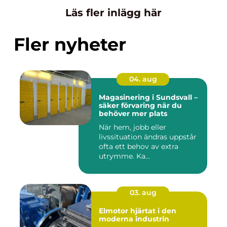
Läs fler inlägg här
Fler nyheter
04. aug
Magasinering i Sundsvall –
säker förvaring när du
behöver mer plats
När hem, jobb eller
livssituation ändras uppstår
ofta ett behov av extra
utrymme. Ka...
03. aug
Elmotor hjärtat i den
moderna industrin