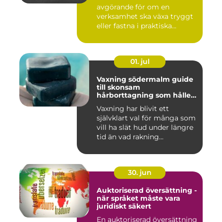
avgörande för om en
verksamhet ska växa tryggt
eller fastna i praktiska...
01. jul
Vaxning södermalm guide
till skonsam
hårborttagning som håller
längre
Vaxning har blivit ett
självklart val för många som
vill ha slät hud under längre
tid än vad rakning...
30. jun
Auktoriserad översättning -
när språket måste vara
juridiskt säkert
En auktoriserad översättning