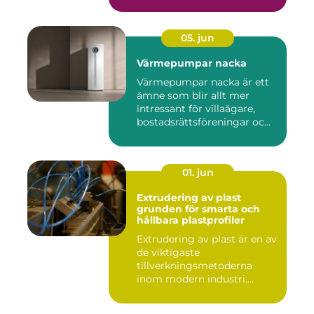
05. jun
Värmepumpar nacka
Värmepumpar nacka är ett
ämne som blir allt mer
intressant för villaägare,
bostadsrättsföreningar oc...
01. jun
Extrudering av plast
grunden för smarta och
hållbara plastprofiler
Extrudering av plast är en av
de viktigaste
tillverkningsmetoderna
inom modern industri.
Processen g...