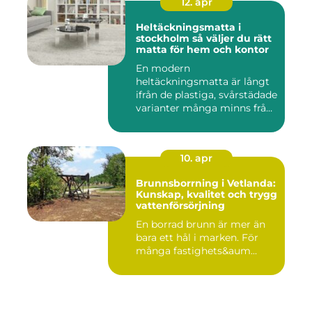
12. apr
Heltäckningsmatta i
stockholm så väljer du rätt
matta för hem och kontor
En modern
heltäckningsmatta är långt
ifrån de plastiga, svårstädade
varianter många minns från
70- o...
10. apr
Brunnsborrning i Vetlanda:
Kunskap, kvalitet och trygg
vattenförsörjning
En borrad brunn är mer än
bara ett hål i marken. För
många fastighets&aum...