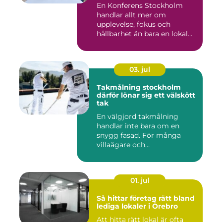
En Konferens Stockholm
handlar allt mer om
upplevelse, fokus och
hållbarhet än bara en lokal
med sto...
03. jul
Takmålning stockholm
därför lönar sig ett välskött
tak
En välgjord takmålning
handlar inte bara om en
snygg fasad. För många
villaägare och
bostadsrättsför...
01. jul
Så hittar företag rätt bland
lediga lokaler i Örebro
Att hitta rätt lokal är ofta