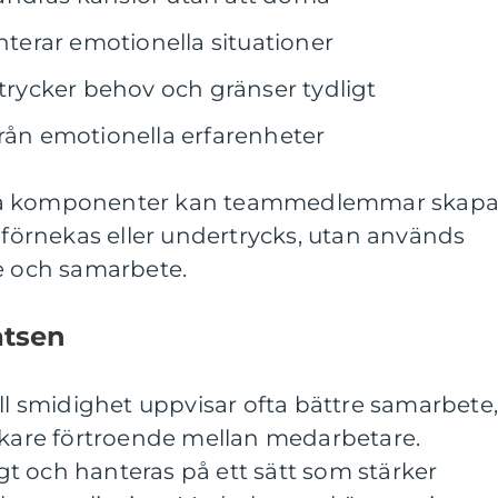
anterar emotionella situationer
ycker behov och gränser tydligt
från emotionella erfarenheter
sa komponenter kan teammedlemmar skap
e förnekas eller undertrycks, utan används
se och samarbete.
atsen
 smidighet uppvisar ofta bättre samarbete
arkare förtroende mellan medarbetare.
digt och hanteras på ett sätt som stärker