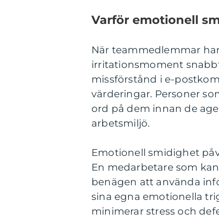
Varför emotionell s
När teammedlemmar har 
irritationsmoment snabbt 
missförstånd i e-postkomm
värderingar. Personer so
ord på dem innan de ager
arbetsmiljö.
Emotionell smidighet påv
En medarbetare som kan ha
benägen att använda info
sina egna emotionella tr
minimerar stress och def