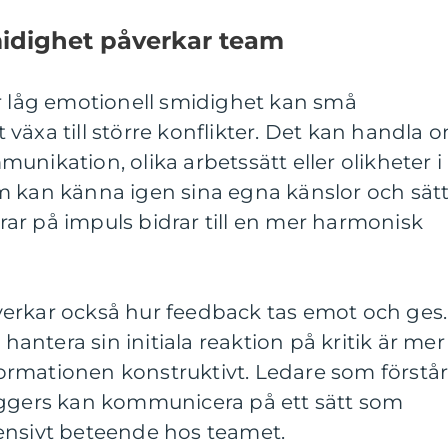
midighet påverkar team
låg emotionell smidighet kan små
växa till större konflikter. Det kan handla 
unikation, olika arbetssätt eller olikheter i
m kan känna igen sina egna känslor och sät
ar på impuls bidrar till en mer harmonisk
erkar också hur feedback tas emot och ges.
ntera sin initiala reaktion på kritik är mer
rmationen konstruktivt. Ledare som förstå
iggers kan kommunicera på ett sätt som
ensivt beteende hos teamet.