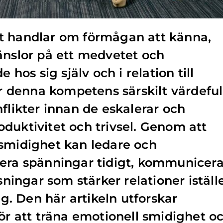
t handlar om förmågan att känna,
änslor på ett medvetet och
e hos sig själv och i relation till
är denna kompetens särskilt värdeful
flikter innan de eskalerar och
duktivitet och trivsel. Genom att
 smidighet kan ledare och
iera spänningar tidigt, kommunicer
ösningar som stärker relationer iställ
ing. Den här artikeln utforskar
för att träna emotionell smidighet o