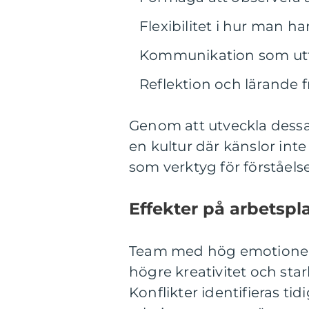
Flexibilitet i hur man h
Kommunikation som uttr
Reflektion och lärande 
Genom att utveckla des
en kultur där känslor int
som verktyg för förståel
Effekter på arbetspl
Team med hög emotionell
högre kreativitet och st
Konflikter identifieras ti