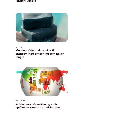
lokaler i Örebro
01. jul
Vaxning södermalm guide till
skonsam hårborttagning som håller
längre
30. jun
Auktoriserad översättning - när
språket måste vara juridiskt säkert