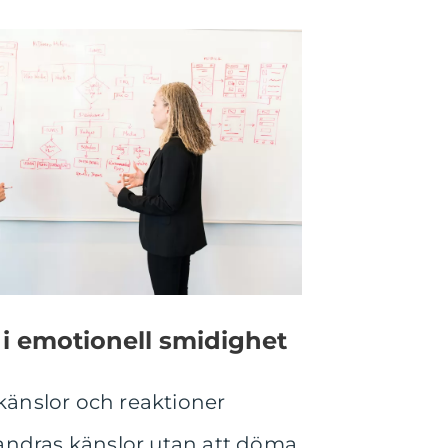
 emotionell smidighet
änslor och reaktioner
andras känslor utan att döma