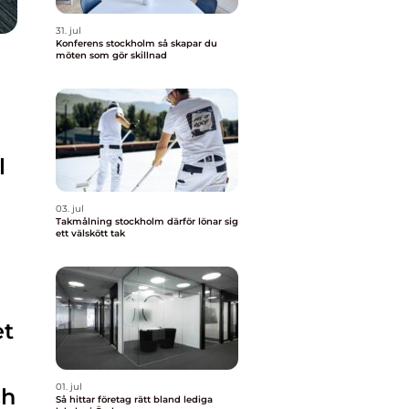
31. jul
Konferens stockholm så skapar du
möten som gör skillnad
l
03. jul
Takmålning stockholm därför lönar sig
ett välskött tak
a
et
01. jul
ch
Så hittar företag rätt bland lediga