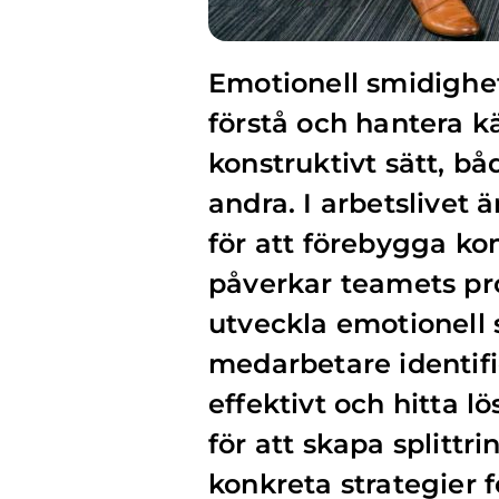
Emotionell smidighe
förstå och hantera k
konstruktivt sätt, båd
andra. I arbetslivet 
för att förebygga kon
påverkar teamets pro
utveckla emotionell
medarbetare identif
effektivt och hitta l
för att skapa splittr
konkreta strategier 