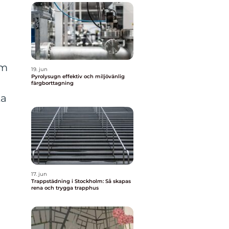
om
19. jun
Pyrolysugn effektiv och miljövänlig
färgborttagning
ta
17. jun
Trappstädning i Stockholm: Så skapas
r
rena och trygga trapphus