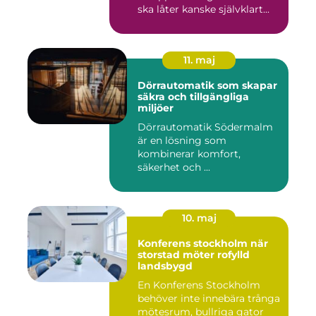
ska låter kanske självklart...
11. maj
Dörrautomatik som skapar
säkra och tillgängliga
miljöer
Dörrautomatik Södermalm
är en lösning som
kombinerar komfort,
säkerhet och ...
10. maj
Konferens stockholm när
storstad möter rofylld
landsbygd
En Konferens Stockholm
behöver inte innebära trånga
mötesrum, bullriga gator