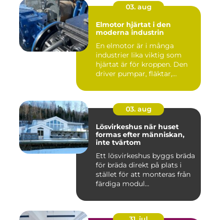
03. aug
Elmotor hjärtat i den
moderna industrin
En elmotor är i många
industrier lika viktig som
hjärtat är för kroppen. Den
driver pumpar, fläktar,...
03. aug
Lösvirkeshus när huset
formas efter människan,
inte tvärtom
Ett lösvirkeshus byggs bräda
för bräda direkt på plats i
stället för att monteras från
färdiga modul...
31. jul