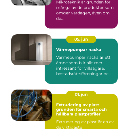
Mikroteknik är grunden för
många av de produkter som
omger vardagen, även om
de...
05. jun
Värmepumpar nacka
Värmepumpar nacka är ett
ämne som blir allt mer
intressant för villaägare,
bostadsrättsföreningar oc...
01. jun
Extrudering av plast
grunden för smarta och
hållbara plastprofiler
Extrudering av plast är en av
de viktigaste