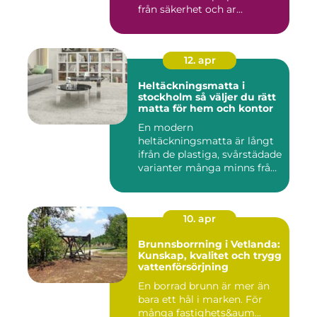
från säkerhet och ar...
12. apr
Heltäckningsmatta i
stockholm så väljer du rätt
matta för hem och kontor
En modern
heltäckningsmatta är långt
ifrån de plastiga, svårstädade
varianter många minns från
70- o...
10. apr
Brunnsborrning i Vetlanda:
Kunskap, kvalitet och trygg
vattenförsörjning
En borrad brunn är mer än
bara ett hål i marken. För
många fastighets&aum...