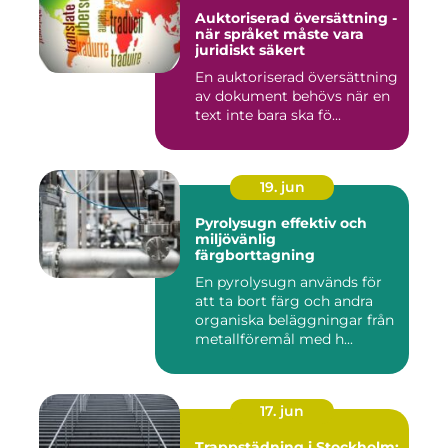
Auktoriserad översättning -
när språket måste vara
juridiskt säkert
En auktoriserad översättning
av dokument behövs när en
text inte bara ska fö...
19. jun
Pyrolysugn effektiv och
miljövänlig
färgborttagning
En pyrolysugn används för
att ta bort färg och andra
organiska beläggningar från
metallföremål med h...
17. jun
Trappstädning i Stockholm: