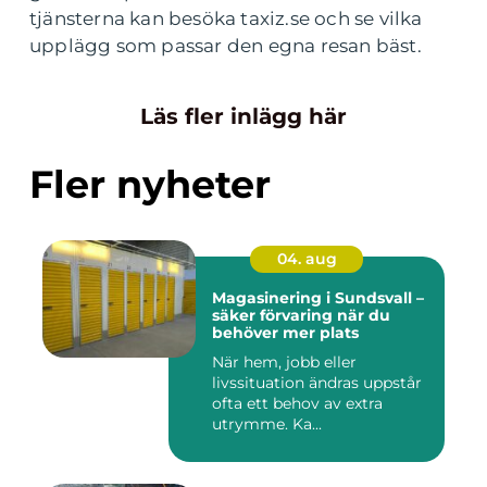
tjänsterna kan besöka taxiz.se och se vilka
upplägg som passar den egna resan bäst.
Läs fler inlägg här
Fler nyheter
04. aug
Magasinering i Sundsvall –
säker förvaring när du
behöver mer plats
När hem, jobb eller
livssituation ändras uppstår
ofta ett behov av extra
utrymme. Ka...