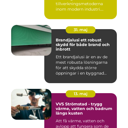
tillverkningsmetoderna
inom modern industri.
Processen g...
31. maj
Brandjalusi ett robust
skydd för både brand och
inbrott
Ett brandjalusi är en av de
mest robusta lösningarna
för att skydda större
öppningar i en byggnad
mo...
13. maj
VVS Strömstad - trygg
värme, vatten och badrum
längs kusten
Att få värme, vatten och
avlopp att fungera som de