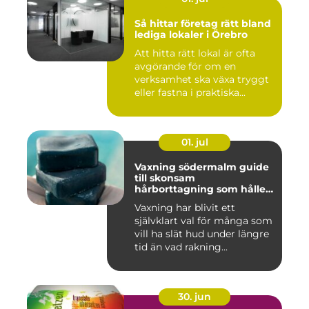
Så hittar företag rätt bland
lediga lokaler i Örebro
Att hitta rätt lokal är ofta
avgörande för om en
verksamhet ska växa tryggt
eller fastna i praktiska...
01. jul
Vaxning södermalm guide
till skonsam
hårborttagning som håller
längre
Vaxning har blivit ett
självklart val för många som
vill ha slät hud under längre
tid än vad rakning...
30. jun