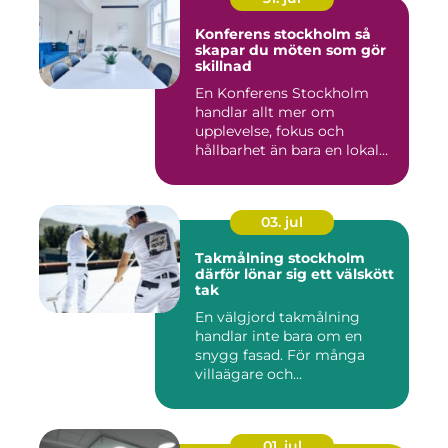
Konferens stockholm så
skapar du möten som gör
skillnad
En Konferens Stockholm
handlar allt mer om
upplevelse, fokus och
hållbarhet än bara en lokal
med sto...
03. jul
Takmålning stockholm
därför lönar sig ett välskött
tak
En välgjord takmålning
handlar inte bara om en
snygg fasad. För många
villaägare och
bostadsrättsför...
01. jul