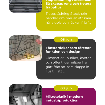
Så skapas rena och trygga
trapphus
Trappstädning Stockholm
handlar om mer än att bara
hålla golv och räcken fria f...
08. jun
Fönsterdekor som förenar
funktion och design
Glaspartier i butiker, kontor
och offentliga miljöer har
gått från att bara släppa in
ljus till att ...
08. jun
Mikroteknik i modern
industriproduktion