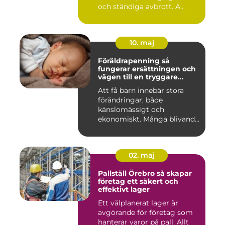
och ständiga avbrott. A...
10. maj
Föräldrapenning så
fungerar ersättningen och
vägen till en tryggare
föräldraledighet
Att få barn innebär stora
förändringar, både
känslomässigt och
ekonomiskt. Många blivande
föräldrar ...
02. maj
Pallställ Örebro så skapar
företag ett säkert och
effektivt lager
Ett välplanerat lager är
avgörande för företag som
hanterar varor på pall. Allt