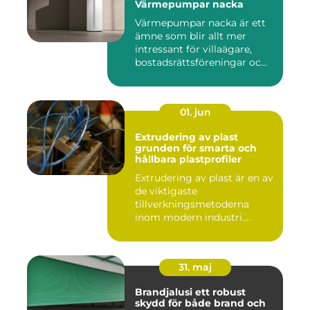
Värmepumpar nacka
Värmepumpar nacka är ett
ämne som blir allt mer
intressant för villaägare,
bostadsrättsföreningar oc...
01. jun
Extrudering av plast
grunden för smarta och
hållbara plastprofiler
Extrudering av plast är en av
de viktigaste
tillverkningsmetoderna
inom modern industri.
Processen g...
31. maj
Brandjalusi ett robust
skydd för både brand och