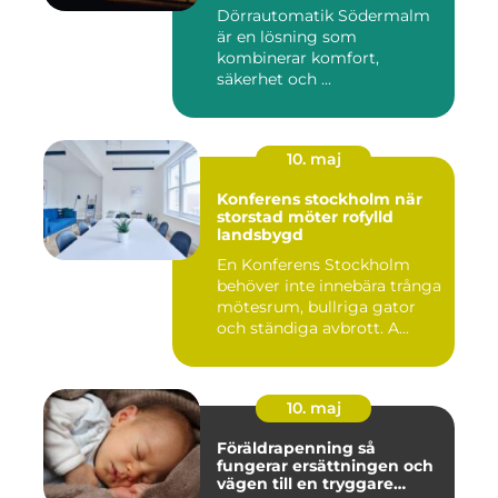
Dörrautomatik Södermalm
är en lösning som
kombinerar komfort,
säkerhet och ...
10. maj
Konferens stockholm när
storstad möter rofylld
landsbygd
En Konferens Stockholm
behöver inte innebära trånga
mötesrum, bullriga gator
och ständiga avbrott. A...
10. maj
Föräldrapenning så
fungerar ersättningen och
vägen till en tryggare