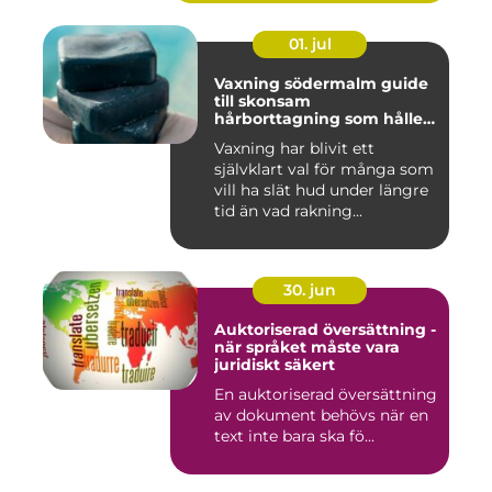
01. jul
Vaxning södermalm guide
till skonsam
hårborttagning som håller
längre
Vaxning har blivit ett
självklart val för många som
vill ha slät hud under längre
tid än vad rakning...
30. jun
Auktoriserad översättning -
när språket måste vara
juridiskt säkert
En auktoriserad översättning
av dokument behövs när en
text inte bara ska fö...