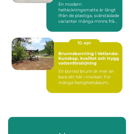
En modern
heltäckningsmatta är långt
ifrån de plastiga, svårstädade
varianter många minns från
70- o...
10. apr
Brunnsborrning i Vetlanda:
Kunskap, kvalitet och trygg
vattenförsörjning
En borrad brunn är mer än
bara ett hål i marken. För
många fastighets&aum...