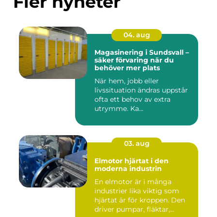
Fler nyheter
04. aug
Magasinering i Sundsvall –
säker förvaring när du
behöver mer plats
När hem, jobb eller
livssituation ändras uppstår
ofta ett behov av extra
utrymme. Ka...
03. aug
Elmotor hjärtat i den
moderna industrin
En elmotor är i många
industrier lika viktig som
hjärtat är för kroppen. Den
driver pumpar, fläktar,...