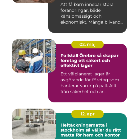
föräldraledighet
Att få barn innebär stora
förändringar, både
känslomässigt och
ekonomiskt. Många blivande
föräldrar ...
02. maj
Pallställ Örebro så skapar
företag ett säkert och
effektivt lager
Ett välplanerat lager är
avgörande för företag som
hanterar varor på pall. Allt
från säkerhet och ar...
12. apr
Heltäckningsmatta i
stockholm så väljer du rätt
matta för hem och kontor