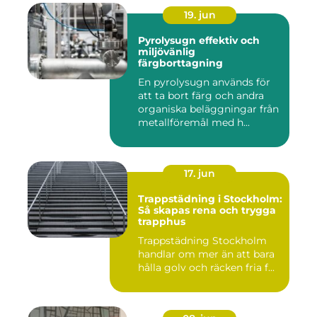
19. jun
Pyrolysugn effektiv och
miljövänlig
färgborttagning
En pyrolysugn används för
att ta bort färg och andra
organiska beläggningar från
metallföremål med h...
17. jun
Trappstädning i Stockholm:
Så skapas rena och trygga
trapphus
Trappstädning Stockholm
handlar om mer än att bara
hålla golv och räcken fria f...