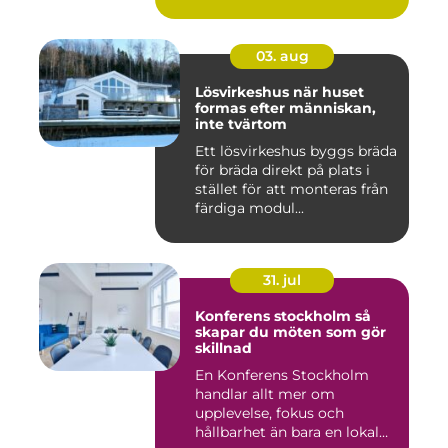
03. aug
Lösvirkeshus när huset
formas efter människan,
inte tvärtom
Ett lösvirkeshus byggs bräda
för bräda direkt på plats i
stället för att monteras från
färdiga modul...
31. jul
Konferens stockholm så
skapar du möten som gör
skillnad
En Konferens Stockholm
handlar allt mer om
upplevelse, fokus och
hållbarhet än bara en lokal