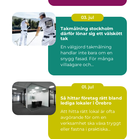
med sto...
03. jul
Takmålning stockholm
därför lönar sig ett välskött
tak
En välgjord takmålning
handlar inte bara om en
snygg fasad. För många
villaägare och
bostadsrättsför...
01. jul
Så hittar företag rätt bland
lediga lokaler i Örebro
Att hitta rätt lokal är ofta
avgörande för om en
verksamhet ska växa tryggt
eller fastna i praktiska...