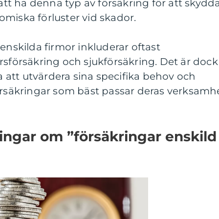
 att ha denna typ av försäkring för att skydd
miska förluster vid skador.
enskilda firmor inkluderar oftast
rsförsäkring och sjukförsäkring. Det är dock
ma att utvärdera sina specifika behov och
försäkringar som bäst passar deras verksamh
ingar om ”försäkringar enskild