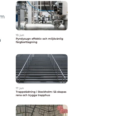
om
19. jun
a
Pyrolysugn effektiv och miljövänlig
färgborttagning
l
17. jun
Trappstädning i Stockholm: Så skapas
rena och trygga trapphus