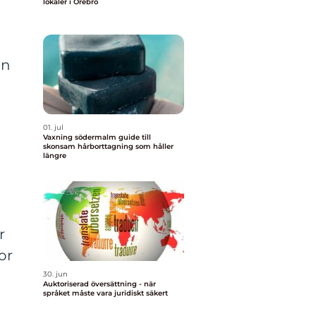
lokaler i Örebro
an
01. jul
Vaxning södermalm guide till
skonsam hårborttagning som håller
längre
r
or
30. jun
Auktoriserad översättning - när
språket måste vara juridiskt säkert