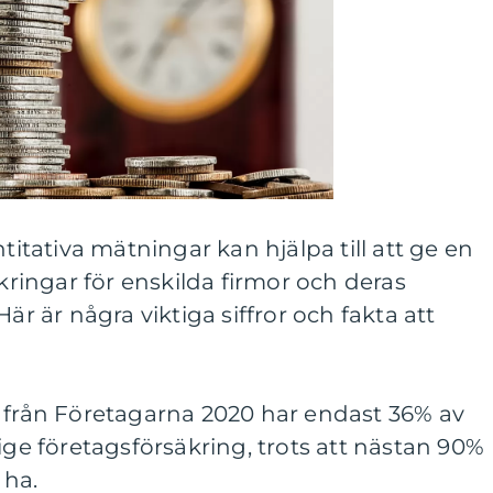
ntitativa mätningar kan hjälpa till att ge en
äkringar för enskilda firmor och deras
är är några viktiga siffror och fakta att
g från Företagarna 2020 har endast 36% av
ige företagsförsäkring, trots att nästan 90%
 ha.