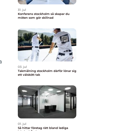
31. jul
Konferens stockholm så skapar du
möten som gör skillnad
a
03. jul
Takmålning stockholm därför lönar sig
ett välskött tak
01. jul
Så hittar företag rätt bland lediga