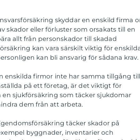
ansvarsförsäkring skyddar en enskild firma 
 skador eller förluster som orsakats till en
ära allt från personskador till skadad
säkring kan vara särskilt viktig för enskild
ersonligen kan bli ansvarig för sådana krav.
m enskilda firmor inte har samma tillgång til
tällda på ett företag, är det viktigt för
ha en sjukförsäkring som täcker sjukdomar
hindra dem från att arbeta.
Egendomsförsäkring täcker skador på
 exempel byggnader, inventarier och