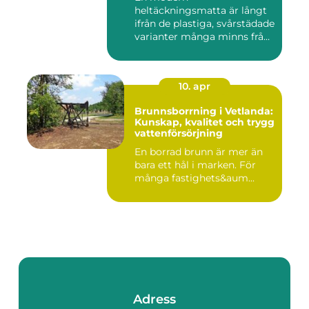
heltäckningsmatta är långt
ifrån de plastiga, svårstädade
varianter många minns från
70- o...
10. apr
Brunnsborrning i Vetlanda:
Kunskap, kvalitet och trygg
vattenförsörjning
En borrad brunn är mer än
bara ett hål i marken. För
många fastighets&aum...
Adress