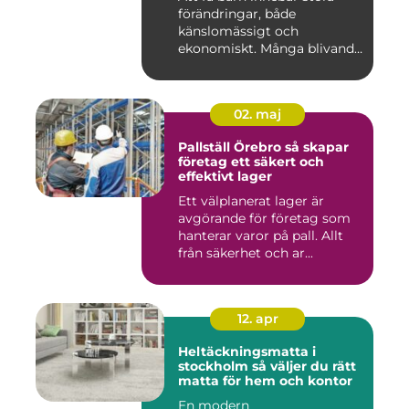
förändringar, både
känslomässigt och
ekonomiskt. Många blivande
föräldrar ...
02. maj
Pallställ Örebro så skapar
företag ett säkert och
effektivt lager
Ett välplanerat lager är
avgörande för företag som
hanterar varor på pall. Allt
från säkerhet och ar...
12. apr
Heltäckningsmatta i
stockholm så väljer du rätt
matta för hem och kontor
En modern