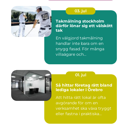
03. jul
Takmålning stockholm
därför lönar sig ett välskött
tak
En välgjord takmålning
handlar inte bara om en
snygg fasad. För många
villaägare och
bostadsrättsför...
01. jul
Så hittar företag rätt bland
lediga lokaler i Örebro
Att hitta rätt lokal är ofta
avgörande för om en
verksamhet ska växa tryggt
eller fastna i praktiska...