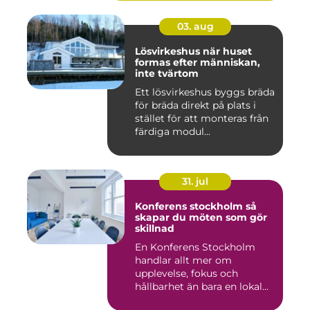
03. aug
Lösvirkeshus när huset
formas efter människan,
inte tvärtom
Ett lösvirkeshus byggs bräda
för bräda direkt på plats i
stället för att monteras från
färdiga modul...
31. jul
Konferens stockholm så
skapar du möten som gör
skillnad
En Konferens Stockholm
handlar allt mer om
upplevelse, fokus och
hållbarhet än bara en lokal
med sto...