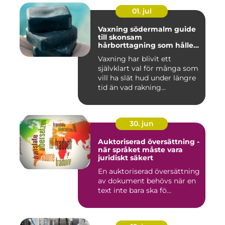
01. jul
Vaxning södermalm guide
till skonsam
hårborttagning som håller
längre
Vaxning har blivit ett
självklart val för många som
vill ha slät hud under längre
tid än vad rakning...
30. jun
Auktoriserad översättning -
när språket måste vara
juridiskt säkert
En auktoriserad översättning
av dokument behövs när en
text inte bara ska fö...