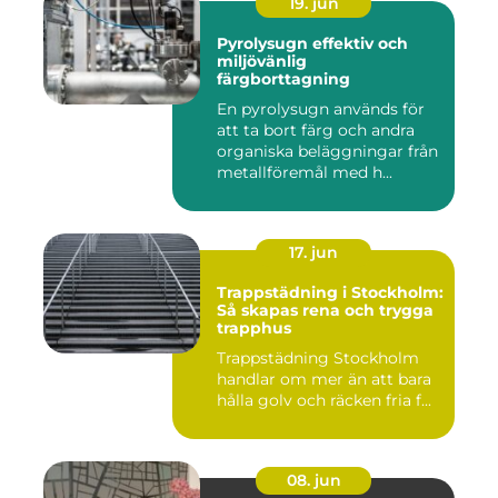
19. jun
Pyrolysugn effektiv och
miljövänlig
färgborttagning
En pyrolysugn används för
att ta bort färg och andra
organiska beläggningar från
metallföremål med h...
17. jun
Trappstädning i Stockholm:
Så skapas rena och trygga
trapphus
Trappstädning Stockholm
handlar om mer än att bara
hålla golv och räcken fria f...
08. jun