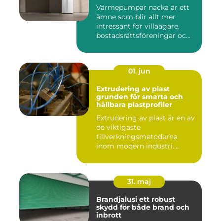
Värmepumpar nacka är ett
ämne som blir allt mer
intressant för villaägare,
bostadsrättsföreningar oc...
01. jun
Extrudering av plast
grunden för smarta och
hållbara plastprofiler
Extrudering av plast är en av
de viktigaste
tillverkningsmetoderna
inom modern industri.
Processen g...
31. maj
Brandjalusi ett robust
skydd för både brand och
inbrott