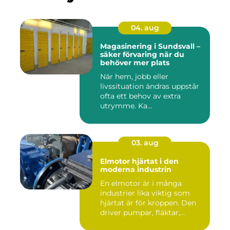
04. aug
Magasinering i Sundsvall –
säker förvaring när du
behöver mer plats
När hem, jobb eller
livssituation ändras uppstår
ofta ett behov av extra
utrymme. Ka...
03. aug
Elmotor hjärtat i den
moderna industrin
En elmotor är i många
industrier lika viktig som
hjärtat är för kroppen. Den
driver pumpar, fläktar,...