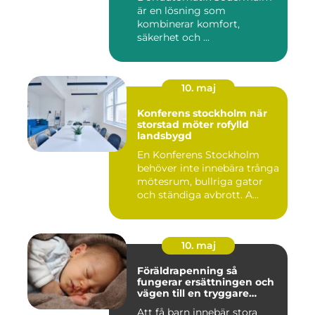
är en lösning som
kombinerar komfort,
säkerhet och ...
10. maj
Konferens stockholm när
storstad möter rofylld
landsbygd
En Konferens Stockholm
behöver inte innebära trånga
mötesrum, bullriga gator
och ständiga avbrott. A...
10. maj
Föräldrapenning så
fungerar ersättningen och
vägen till en tryggare
föräldraledighet
Att få barn innebär stora