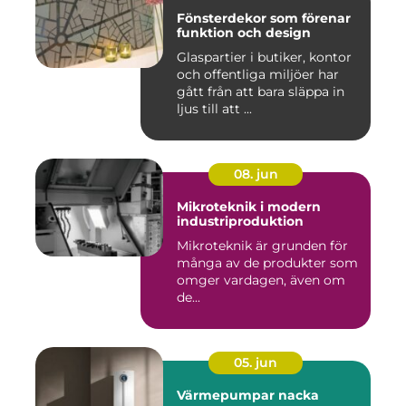
Fönsterdekor som förenar
funktion och design
Glaspartier i butiker, kontor
och offentliga miljöer har
gått från att bara släppa in
ljus till att ...
08. jun
Mikroteknik i modern
industriproduktion
Mikroteknik är grunden för
många av de produkter som
omger vardagen, även om
de...
05. jun
Värmepumpar nacka