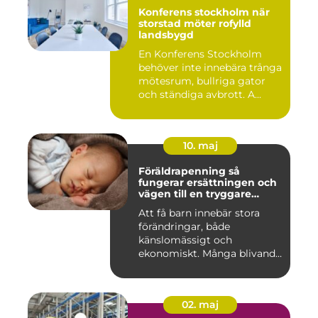
Konferens stockholm när
storstad möter rofylld
landsbygd
En Konferens Stockholm
behöver inte innebära trånga
mötesrum, bullriga gator
och ständiga avbrott. A...
10. maj
Föräldrapenning så
fungerar ersättningen och
vägen till en tryggare
föräldraledighet
Att få barn innebär stora
förändringar, både
känslomässigt och
ekonomiskt. Många blivande
föräldrar ...
02. maj