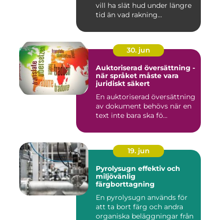
vill ha slät hud under längre
tid än vad rakning...
30. jun
Auktoriserad översättning -
när språket måste vara
juridiskt säkert
En auktoriserad översättning
av dokument behövs när en
text inte bara ska fö...
19. jun
Pyrolysugn effektiv och
miljövänlig
färgborttagning
En pyrolysugn används för
att ta bort färg och andra
organiska beläggningar från