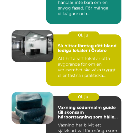
handlar inte bara om en
snygg fasad. För många
villaägare och
bostadsrättsför...
01. jul
Så hittar företag rätt bland
lediga lokaler i Örebro
Att hitta rätt lokal är ofta
avgörande för om en
verksamhet ska växa tryggt
eller fastna i praktiska...
01. jul
Vaxning södermalm guide
till skonsam
hårborttagning som håller
längre
Vaxning har blivit ett
självklart val för många som