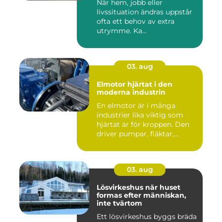
När hem, jobb eller
livssituation ändras uppstår
ofta ett behov av extra
utrymme. Ka...
03. aug
Elmotor hjärtat i den
moderna industrin
En elmotor är i många
industrier lika viktig som
hjärtat är för kroppen. Den
driver pumpar, fläktar,...
03. aug
Lösvirkeshus när huset
formas efter människan,
inte tvärtom
Ett lösvirkeshus byggs bräda