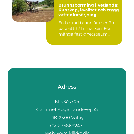
Brunnsborrning i Vetlanda:
Kunskap, kvalitet och trygg
vattenförsörjning
En borrad brunn är mer än
bara ett hål i marken. För
många fastighets&aum...
Adress
web:
www.klikko.dk