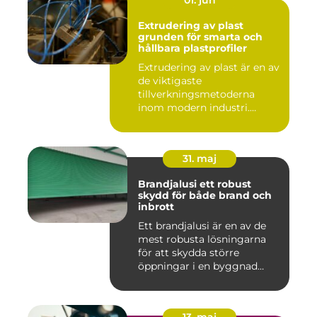
01. jun
Extrudering av plast
grunden för smarta och
hållbara plastprofiler
Extrudering av plast är en av
de viktigaste
tillverkningsmetoderna
inom modern industri.
Processen g...
31. maj
Brandjalusi ett robust
skydd för både brand och
inbrott
Ett brandjalusi är en av de
mest robusta lösningarna
för att skydda större
öppningar i en byggnad
mo...