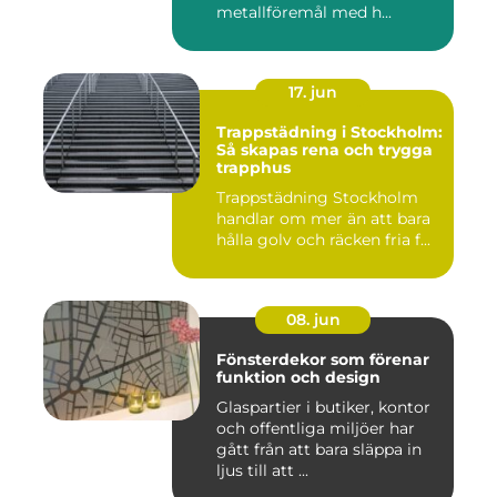
metallföremål med h...
17. jun
Trappstädning i Stockholm:
Så skapas rena och trygga
trapphus
Trappstädning Stockholm
handlar om mer än att bara
hålla golv och räcken fria f...
08. jun
Fönsterdekor som förenar
funktion och design
Glaspartier i butiker, kontor
och offentliga miljöer har
gått från att bara släppa in
ljus till att ...