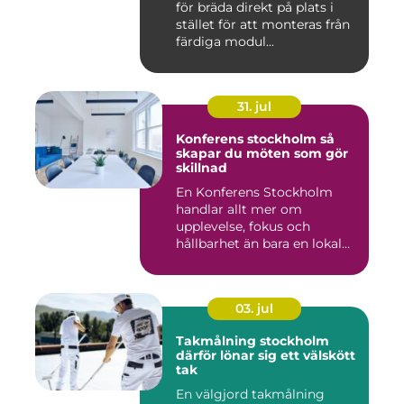
för bräda direkt på plats i
stället för att monteras från
färdiga modul...
31. jul
Konferens stockholm så
skapar du möten som gör
skillnad
En Konferens Stockholm
handlar allt mer om
upplevelse, fokus och
hållbarhet än bara en lokal
med sto...
03. jul
Takmålning stockholm
därför lönar sig ett välskött
tak
En välgjord takmålning