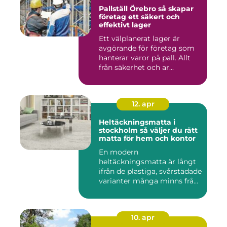
Pallställ Örebro så skapar
företag ett säkert och
effektivt lager
Ett välplanerat lager är
avgörande för företag som
hanterar varor på pall. Allt
från säkerhet och ar...
12. apr
Heltäckningsmatta i
stockholm så väljer du rätt
matta för hem och kontor
En modern
heltäckningsmatta är långt
ifrån de plastiga, svårstädade
varianter många minns från
70- o...
10. apr