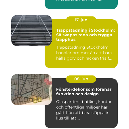
17. jun
Trappstädning i Stockholm:
Så skapas rena och trygga
trapphus
Trappstädning Stockholm
handlar om mer än att bara
hålla golv och räcken fria f...
08. jun
Fönsterdekor som förenar
funktion och design
Glaspartier i butiker, kontor
och offentliga miljöer har
gått från att bara släppa in
ljus till att ...