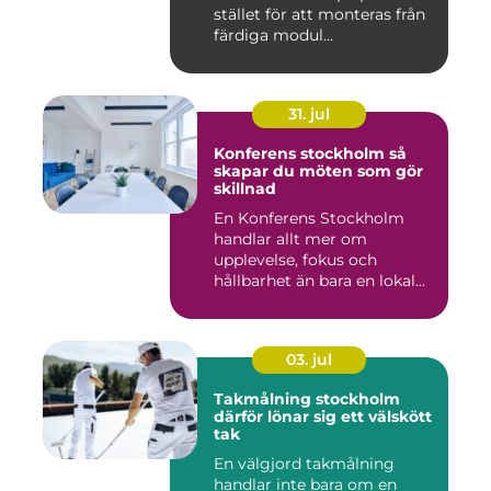
stället för att monteras från
färdiga modul...
31. jul
Konferens stockholm så
skapar du möten som gör
skillnad
En Konferens Stockholm
handlar allt mer om
upplevelse, fokus och
hållbarhet än bara en lokal
med sto...
03. jul
Takmålning stockholm
därför lönar sig ett välskött
tak
En välgjord takmålning
handlar inte bara om en