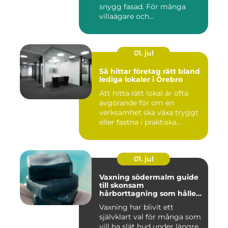
snygg fasad. För många
villaägare och
bostadsrättsför...
01. jul
Så hittar företag rätt bland
lediga lokaler i Örebro
Att hitta rätt lokal är ofta
avgörande för om en
verksamhet ska växa tryggt
eller fastna i praktiska...
01. jul
Vaxning södermalm guide
till skonsam
hårborttagning som håller
längre
Vaxning har blivit ett
självklart val för många som
vill ha slät hud under längre