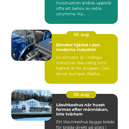
livssituation ändras uppstår
ofta ett behov av extra
utrymme. Ka...
03. aug
Elmotor hjärtat i den
moderna industrin
En elmotor är i många
industrier lika viktig som
hjärtat är för kroppen. Den
driver pumpar, fläktar,...
03. aug
Lösvirkeshus när huset
formas efter människan,
inte tvärtom
Ett lösvirkeshus byggs bräda
för bräda direkt på plats i