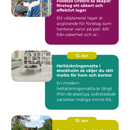
Pallställ Örebro så skapar
företag ett säkert och
effektivt lager
Ett välplanerat lager är
avgörande för företag som
hanterar varor på pall. Allt
från säkerhet och ar...
12. apr
Heltäckningsmatta i
stockholm så väljer du rätt
matta för hem och kontor
En modern
heltäckningsmatta är långt
ifrån de plastiga, svårstädade
varianter många minns från
70- o...
10. apr