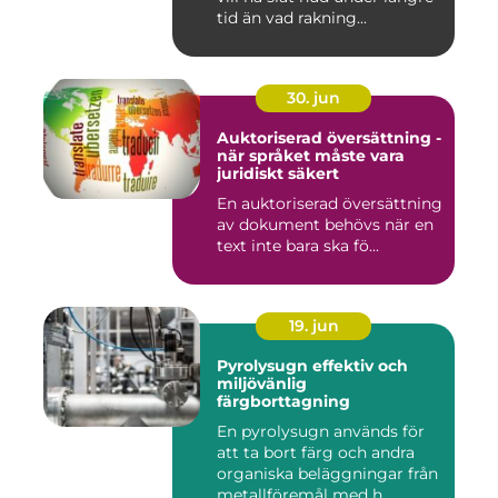
tid än vad rakning...
30. jun
Auktoriserad översättning -
när språket måste vara
juridiskt säkert
En auktoriserad översättning
av dokument behövs när en
text inte bara ska fö...
19. jun
Pyrolysugn effektiv och
miljövänlig
färgborttagning
En pyrolysugn används för
att ta bort färg och andra
organiska beläggningar från
metallföremål med h...