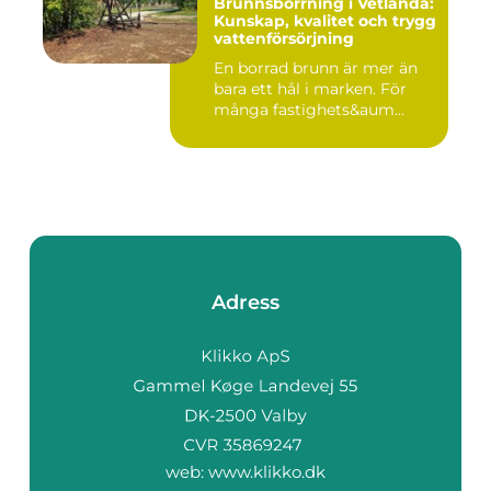
Brunnsborrning i Vetlanda:
Kunskap, kvalitet och trygg
vattenförsörjning
En borrad brunn är mer än
bara ett hål i marken. För
många fastighets&aum...
Adress
web:
www.klikko.dk