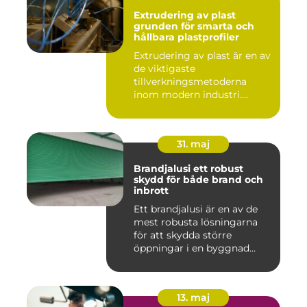
Extrudering av plast
grunden för smarta och
hållbara plastprofiler
Extrudering av plast är en av
de viktigaste
tillverkningsmetoderna
inom modern industri.
Processen g...
31. maj
Brandjalusi ett robust
skydd för både brand och
inbrott
Ett brandjalusi är en av de
mest robusta lösningarna
för att skydda större
öppningar i en byggnad
mo...
13. maj