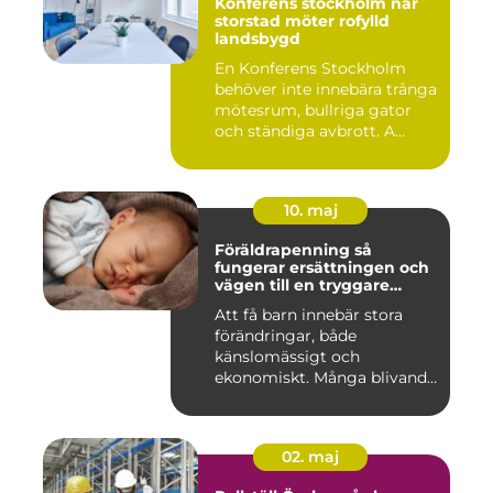
Konferens stockholm när
storstad möter rofylld
landsbygd
En Konferens Stockholm
behöver inte innebära trånga
mötesrum, bullriga gator
och ständiga avbrott. A...
10. maj
Föräldrapenning så
fungerar ersättningen och
vägen till en tryggare
föräldraledighet
Att få barn innebär stora
förändringar, både
känslomässigt och
ekonomiskt. Många blivande
föräldrar ...
02. maj