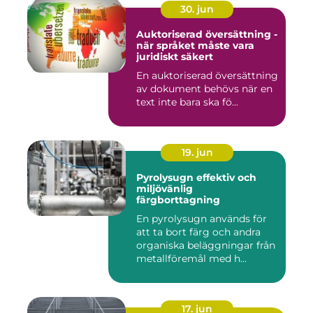
30. jun
Auktoriserad översättning -
när språket måste vara
juridiskt säkert
En auktoriserad översättning
av dokument behövs när en
text inte bara ska fö...
19. jun
Pyrolysugn effektiv och
miljövänlig
färgborttagning
En pyrolysugn används för
att ta bort färg och andra
organiska beläggningar från
metallföremål med h...
17. jun