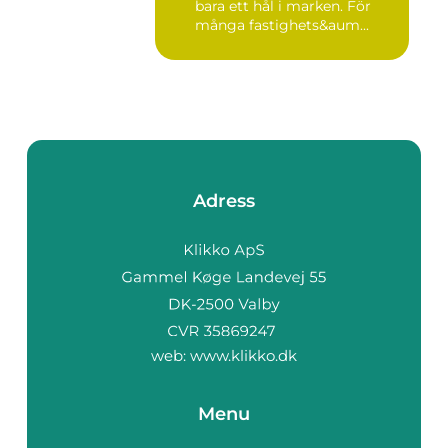
bara ett hål i marken. För
många fastighets&aum...
Adress
web:
www.klikko.dk
Menu