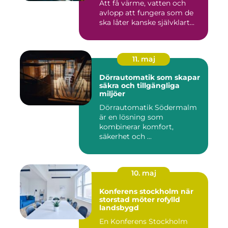
Att få värme, vatten och
avlopp att fungera som de
ska låter kanske självklart...
11. maj
Dörrautomatik som skapar
säkra och tillgängliga
miljöer
Dörrautomatik Södermalm
är en lösning som
kombinerar komfort,
säkerhet och ...
10. maj
Konferens stockholm när
storstad möter rofylld
landsbygd
En Konferens Stockholm