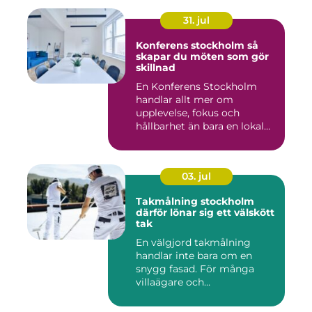
31. jul
Konferens stockholm så
skapar du möten som gör
skillnad
En Konferens Stockholm
handlar allt mer om
upplevelse, fokus och
hållbarhet än bara en lokal
med sto...
03. jul
Takmålning stockholm
därför lönar sig ett välskött
tak
En välgjord takmålning
handlar inte bara om en
snygg fasad. För många
villaägare och
bostadsrättsför...