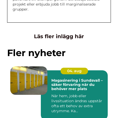
projekt eller erbjuda jobb till marginaliserade
grupper.
Läs fler inlägg här
Fler nyheter
04. aug
Magasinering i Sundsvall –
säker förvaring när du
behöver mer plats
När hem, jobb eller
livssituation ändras uppstår
ofta ett behov av extra
utrymme. Ka...