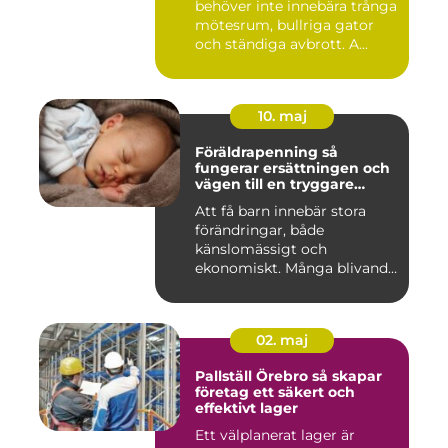
behöver inte innebära trånga
mötesrum, bullriga gator
och ständiga avbrott. A...
10. maj
Föräldrapenning så
fungerar ersättningen och
vägen till en tryggare
föräldraledighet
Att få barn innebär stora
förändringar, både
känslomässigt och
ekonomiskt. Många blivande
föräldrar ...
02. maj
Pallställ Örebro så skapar
företag ett säkert och
effektivt lager
Ett välplanerat lager är