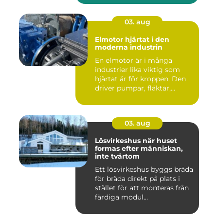
03. aug
Elmotor hjärtat i den
moderna industrin
En elmotor är i många
industrier lika viktig som
hjärtat är för kroppen. Den
driver pumpar, fläktar,...
03. aug
Lösvirkeshus när huset
formas efter människan,
inte tvärtom
Ett lösvirkeshus byggs bräda
för bräda direkt på plats i
stället för att monteras från
färdiga modul...