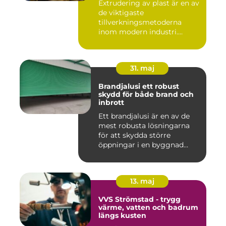
Extrudering av plast är en av
de viktigaste
tillverkningsmetoderna
inom modern industri.
Processen g...
31. maj
Brandjalusi ett robust
skydd för både brand och
inbrott
Ett brandjalusi är en av de
mest robusta lösningarna
för att skydda större
öppningar i en byggnad
mo...
13. maj
VVS Strömstad - trygg
värme, vatten och badrum
längs kusten