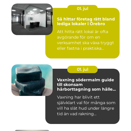
01. jul
Så hittar företag rätt bland
lediga lokaler i Örebro
Att hitta rätt lokal är ofta
avgörande för om en
verksamhet ska växa tryggt
eller fastna i praktiska...
01. jul
Vaxning södermalm guide
till skonsam
hårborttagning som håller
längre
Vaxning har blivit ett
självklart val för många som
vill ha slät hud under längre
tid än vad rakning...