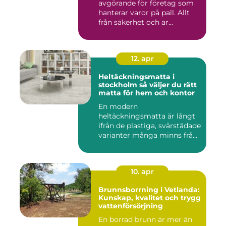
avgörande för företag som
hanterar varor på pall. Allt
från säkerhet och ar...
12. apr
Heltäckningsmatta i
stockholm så väljer du rätt
matta för hem och kontor
En modern
heltäckningsmatta är långt
ifrån de plastiga, svårstädade
varianter många minns från
70- o...
10. apr
Brunnsborrning i Vetlanda:
Kunskap, kvalitet och trygg
vattenförsörjning
En borrad brunn är mer än