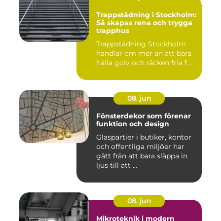
Trappstädning i Stockholm:
Så skapas rena och trygga
trapphus
Trappstädning Stockholm
handlar om mer än att bara
hålla golv och räcken fria f...
08. jun
Fönsterdekor som förenar
funktion och design
Glaspartier i butiker, kontor
och offentliga miljöer har
gått från att bara släppa in
ljus till att ...
08. jun
Mikroteknik i modern