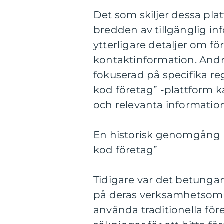
Det som skiljer dessa pl
bredden av tillgänglig in
ytterligare detaljer om f
kontaktinformation. Andr
fokuserad på specifika regi
kod företag” -plattform k
och relevanta informatio
En historisk genomgång a
kod företag”
Tidigare var det betungan
på deras verksamhetsomr
använda traditionella fö