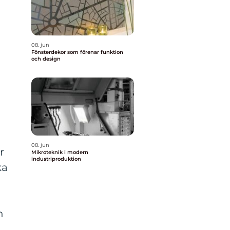
08. jun
Fönsterdekor som förenar funktion
och design
08. jun
r
Mikroteknik i modern
industriproduktion
ka
n
h