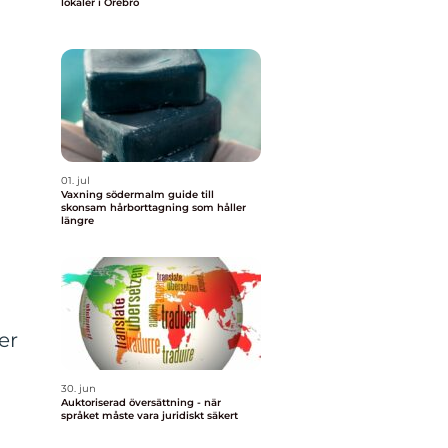
lokaler i Örebro
01. jul
Vaxning södermalm guide till
skonsam hårborttagning som håller
längre
er
30. jun
Auktoriserad översättning - när
språket måste vara juridiskt säkert