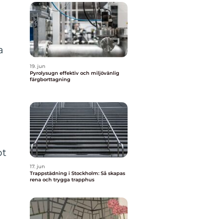
a
19. jun
Pyrolysugn effektiv och miljövänlig
färgborttagning
bt
17. jun
Trappstädning i Stockholm: Så skapas
rena och trygga trapphus