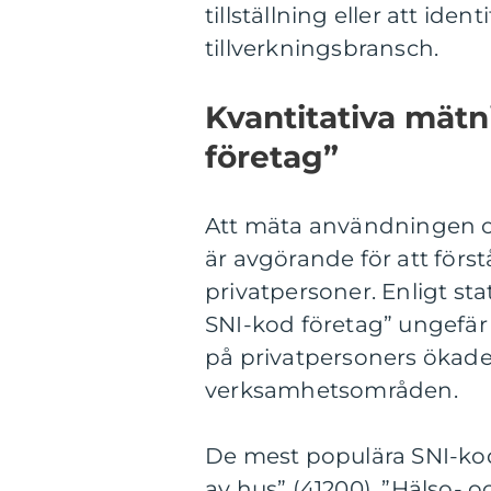
tillställning eller att iden
tillverkningsbransch.
Kvantitativa mätn
företag”
Att mäta användningen oc
är avgörande för att för
privatpersoner. Enligt st
SNI-kod företag” ungefär 
på privatpersoners ökade 
verksamhetsområden.
De mest populära SNI-kod
av hus” (41200), ”Hälso- o