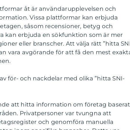
attformar åt är användarupplevelsen och
formation. Vissa plattformar kan erbjuda
öretagen, såsom recensioner, betyg och
a kan erbjuda en sökfunktion som är mer
oner eller branscher. Att välja rätt ”hitta SN
an vara avgörande för att få den mest exakt
nen.
v för- och nackdelar med olika ”hitta SNI-
de att hitta information om företag basera
åden. Privatpersoner var tvungna att
retagsregister och genomföra manuella