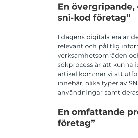
En övergripande, 
sni-kod företag”
I dagens digitala era är d
relevant och pålitlig inf
verksamhetsområden och
sökprocess är att kunna i
artikel kommer vi att utf
innebär, olika typer av 
användningar samt deras 
En omfattande pre
företag”