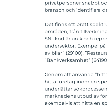
privatpersoner snabbt och
bransch och identifiera 
Det finns ett brett spekt
områden, från tillverknings
SNI-kod är unik och repres
undersektor. Exempel på 
av bilar” (29100), ”Restau
”Bankverksamhet” (64190
Genom att använda ”hitta
hitta företag inom en spe
underlättar sökprocessen
marknadens utbud av föret
exempelvis att hitta en sp