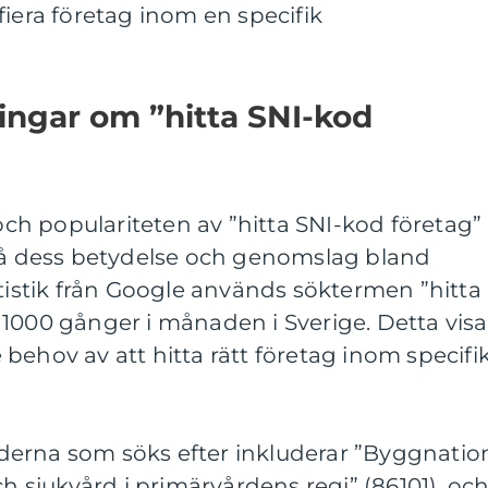
tifiera företag inom en specifik
ingar om ”hitta SNI-kod
h populariteten av ”hitta SNI-kod företag”
stå dess betydelse och genomslag bland
atistik från Google används söktermen ”hitta
1000 gånger i månaden i Sverige. Detta visa
behov av att hitta rätt företag inom specifi
erna som söks efter inkluderar ”Byggnatio
ch sjukvård i primärvårdens regi” (86101), oc