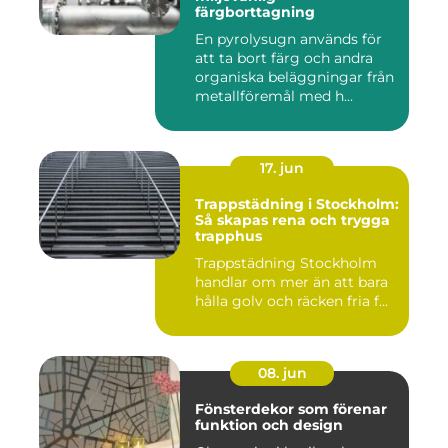
färgborttagning
En pyrolysugn används för
att ta bort färg och andra
organiska beläggningar från
metallföremål med h...
17. jun
Trappstädning i Stockholm:
Så skapas rena och trygga
trapphus
Trappstädning Stockholm
handlar om mer än att bara
hålla golv och räcken fria f...
08. jun
Fönsterdekor som förenar
funktion och design