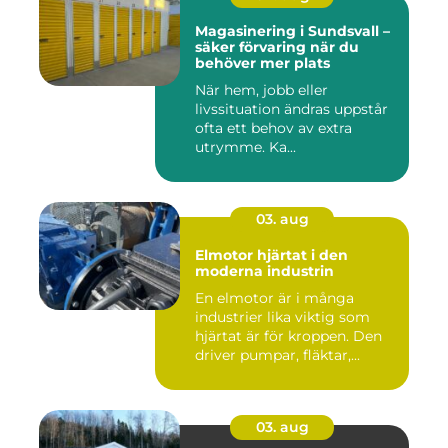
Magasinering i Sundsvall –
säker förvaring när du
behöver mer plats
När hem, jobb eller
livssituation ändras uppstår
ofta ett behov av extra
utrymme. Ka...
03. aug
Elmotor hjärtat i den
moderna industrin
En elmotor är i många
industrier lika viktig som
hjärtat är för kroppen. Den
driver pumpar, fläktar,...
03. aug