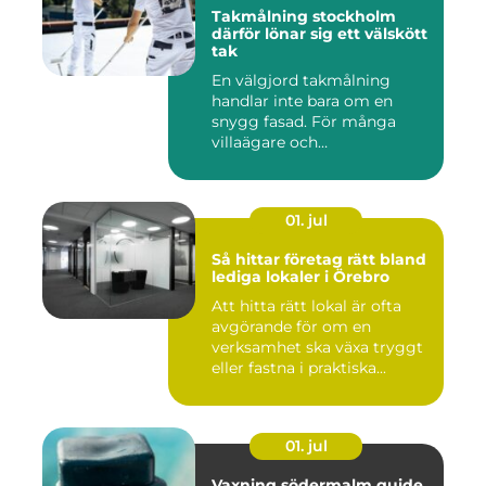
Takmålning stockholm
därför lönar sig ett välskött
tak
En välgjord takmålning
handlar inte bara om en
snygg fasad. För många
villaägare och
bostadsrättsför...
01. jul
Så hittar företag rätt bland
lediga lokaler i Örebro
Att hitta rätt lokal är ofta
avgörande för om en
verksamhet ska växa tryggt
eller fastna i praktiska...
01. jul
Vaxning södermalm guide