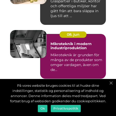
Glaspartier i butiker, kontor
och offentliga miljöer har
gått från att bara släppa in
ljus till att ...
08. jun
Mikroteknik i modern
industriproduktion
Mikroteknik är grunden för
många av de produkter som
omger vardagen, även om
de...
På vores website bruges cookies til at huske dine
05. jun
indstillinger, statistik og personalisering af indhold og
annoncer. Denne information deles med tredjepart. Ved
Värmepumpar nacka
fortsat brug af websiden godkender du cookiepolitikken.
Värmepumpar nacka är ett
Ok
Privatlivspolitik
ämne som blir allt mer
intressant för villaägare,