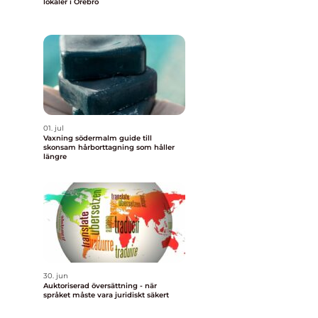
lokaler i Örebro
01. jul
Vaxning södermalm guide till
skonsam hårborttagning som håller
längre
30. jun
Auktoriserad översättning - när
språket måste vara juridiskt säkert