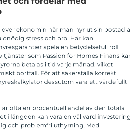
et och fördelar med
p
ll över ekonomin när man hyr ut sin bostad ä
 onödig stress och oro. Här kan
yresgarantier spela en betydelsefull roll.
 tjänster som Passion for Homes Finans ka
rorna betalas i tid varje månad, vilket
skt bortfall. För att säkerställa korrekt
yreskalkylator dessutom vara ett värdefullt
 är ofta en procentuell andel av den totala
det i längden kan vara en väl värd investerin
idig och problemfri uthyrning. Med