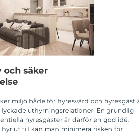
v och säker
else
ker miljö både för hyresvärd och hyresgäst 
ch lyckade uthyrningsrelationer. En grundlig
ntiella hyresgäster är därför en god idé.
yr ut till kan man minimera risken för