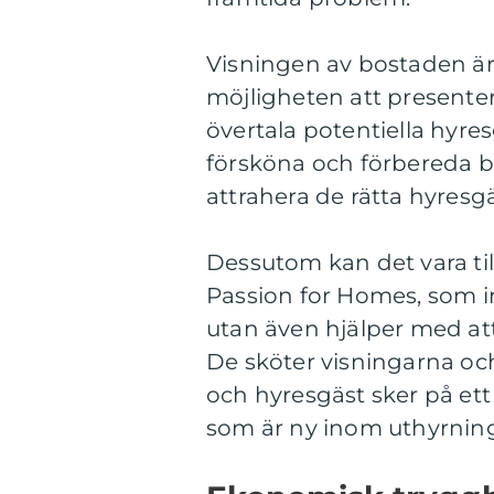
Visningen av bostaden är e
möjligheten att presente
övertala potentiella hyres
försköna och förbereda b
attrahera de rätta hyresg
Dessutom kan det vara ti
Passion for Homes, som i
utan även hjälper med a
De sköter visningarna och
och hyresgäst sker på ett r
som är ny inom uthyrnin