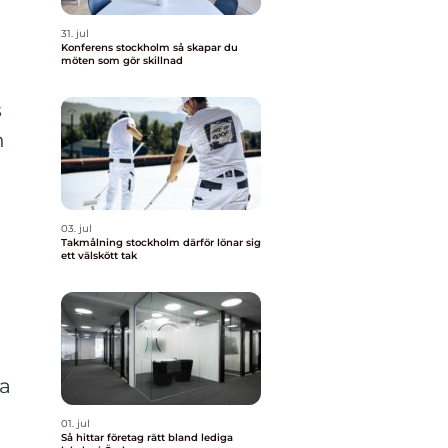
31. jul
Konferens stockholm så skapar du
möten som gör skillnad
s
h
03. jul
Takmålning stockholm därför lönar sig
ett välskött tak
ga
01. jul
Så hittar företag rätt bland lediga