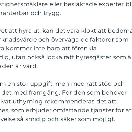
astighetsmäklare eller besläktade experter bl
hanterbar och trygg.
ivet att hyra ut, kan det vara klokt att bedöm
rknadsvärde och överväga de faktorer som
ta kommer inte bara att förenkla
ig, utan också locka rätt hyresgäster som ä
taden är värd.
om en stor uppgift, men med rätt stöd och
s det med framgång. För den som behöver
rivat uthyrning rekommenderas det att
es, som erbjuder omfattande tjänster för at
velse så smidig och säker som möjligt.