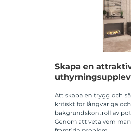
Skapa en attrakti
uthyrningsupplev
Att skapa en trygg och sä
kritiskt för långvariga o
bakgrundskontroll av pote
Genom att veta vem man h
framtida problem.