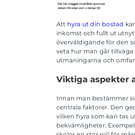
Att
hyra ut din bostad
kan
inkomst och fullt ut utny
överväldigande för den s
veta hur man går tillväg
utmaningarna och omfam
Viktiga aspekter 
Innan man bestämmer sig
centrala faktorer. Den ge
vilken hyra som kan tas u
bekvämligheter. Exempelvis
skolor en stor roll för m