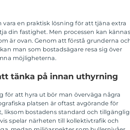
 vara en praktisk lösning för att tjäna extra
ttja din fastighet. Men processen kan känna
om är ovan. Genom att förstå grunderna oc
a kan man som bostadsägare resa sig över
na möjligheterna.
att tänka på innan uthyrning
 för att hyra ut bör man överväga några
ografiska platsen är oftast avgörande för
t, liksom bostadens standard och tillgängli
 spelar närheten till kollektivtrafik och
ånga, medan miljöaspekter som bullernivåer