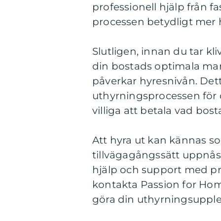
professionell hjälp från f
processen betydligt mer 
Slutligen, innan du tar kl
din bostads optimala ma
påverkar hyresnivån. Det
uthyrningsprocessen för d
villiga att betala vad bos
Att hyra ut kan kännas s
tillvägagångssätt uppnå
hjälp och support med p
kontakta Passion for Hom
göra din uthyrningsupple