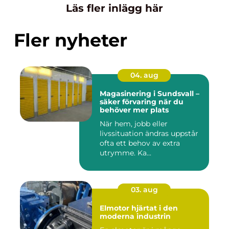
Läs fler inlägg här
Fler nyheter
04. aug
Magasinering i Sundsvall –
säker förvaring när du
behöver mer plats
När hem, jobb eller
livssituation ändras uppstår
ofta ett behov av extra
utrymme. Ka...
03. aug
Elmotor hjärtat i den
moderna industrin