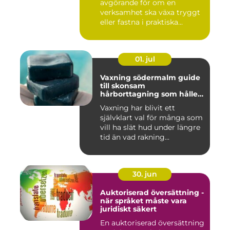
avgörande för om en
verksamhet ska växa tryggt
eller fastna i praktiska...
01. jul
Vaxning södermalm guide
till skonsam
hårborttagning som håller
längre
Vaxning har blivit ett
självklart val för många som
vill ha slät hud under längre
tid än vad rakning...
30. jun
Auktoriserad översättning -
när språket måste vara
juridiskt säkert
En auktoriserad översättning