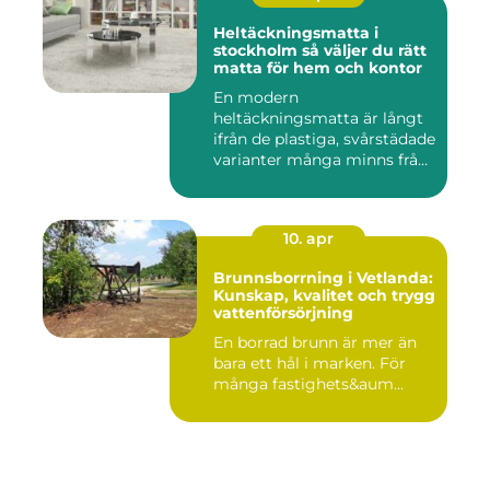
Heltäckningsmatta i
stockholm så väljer du rätt
matta för hem och kontor
En modern
heltäckningsmatta är långt
ifrån de plastiga, svårstädade
varianter många minns från
70- o...
10. apr
Brunnsborrning i Vetlanda:
Kunskap, kvalitet och trygg
vattenförsörjning
En borrad brunn är mer än
bara ett hål i marken. För
många fastighets&aum...