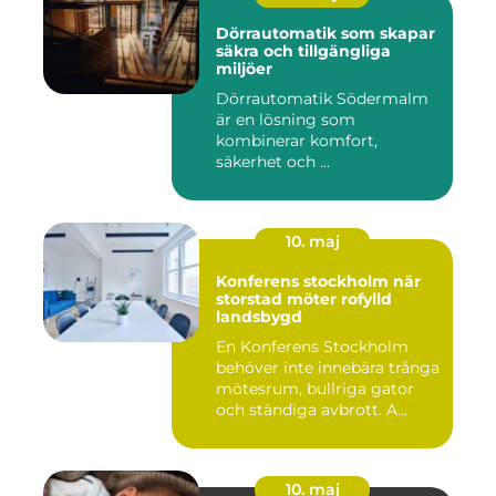
Dörrautomatik som skapar
säkra och tillgängliga
miljöer
Dörrautomatik Södermalm
är en lösning som
kombinerar komfort,
säkerhet och ...
10. maj
Konferens stockholm när
storstad möter rofylld
landsbygd
En Konferens Stockholm
behöver inte innebära trånga
mötesrum, bullriga gator
och ständiga avbrott. A...
10. maj