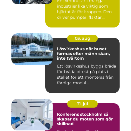
En elmotor är i många
industrier lika viktig som
hjärtat är för kroppen. Den
driver pumpar, fläktar,...
03. aug
Lösvirkeshus när huset
formas efter människan,
inte tvärtom
Ett lösvirkeshus byggs bräda
för bräda direkt på plats i
stället för att monteras från
färdiga modul...
31. jul
Konferens stockholm så
skapar du möten som gör
skillnad