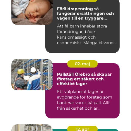
Föräldrapenning så
fungerar ersättningen och
vägen till en tryggare
föräldraledighet
Att få barn innebär stora
förändringar, både
känslomässigt och
ekonomiskt. Många blivande
föräldrar ...
02. maj
Pallställ Örebro så skapar
företag ett säkert och
effektivt lager
Ett välplanerat lager är
avgörande för företag som
hanterar varor på pall. Allt
från säkerhet och ar...
12. apr