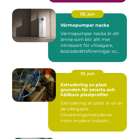
05. jun
Värmepumpar nacka
Värmepumpar nacka är ett
ämne som blir allt mer
intressant för villaägare,
bostadsrättsföreningar oc...
01. jun
Extrudering av plast
grunden för smarta och
hållbara plastprofiler
Extrudering av plast är en av
de viktigaste
tillverkningsmetoderna
inom modern industri.
Processen g...