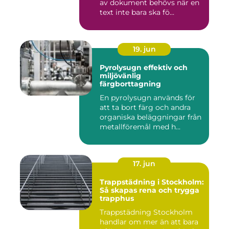
av dokument behövs när en
text inte bara ska fö...
19. jun
Pyrolysugn effektiv och
miljövänlig
färgborttagning
En pyrolysugn används för
att ta bort färg och andra
organiska beläggningar från
metallföremål med h...
17. jun
Trappstädning i Stockholm:
Så skapas rena och trygga
trapphus
Trappstädning Stockholm
handlar om mer än att bara