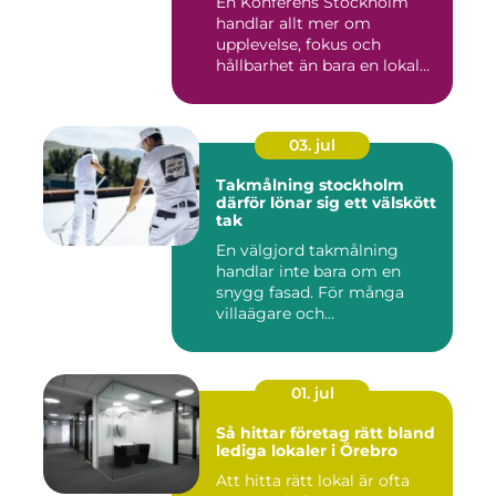
En Konferens Stockholm
handlar allt mer om
upplevelse, fokus och
hållbarhet än bara en lokal
med sto...
03. jul
Takmålning stockholm
därför lönar sig ett välskött
tak
En välgjord takmålning
handlar inte bara om en
snygg fasad. För många
villaägare och
bostadsrättsför...
01. jul
Så hittar företag rätt bland
lediga lokaler i Örebro
Att hitta rätt lokal är ofta