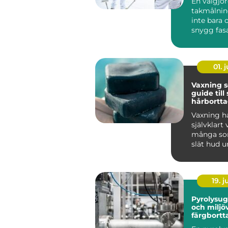
En välgjo
takmålnin
inte bara
snygg fas
många vil
bostadsrätt
01. j
Vaxning 
guide til
hårbortt
håller lä
Vaxning ha
självklart 
många som
slät hud u
tid än vad 
19. 
Pyrolysugn effe
och miljö
färgbortt