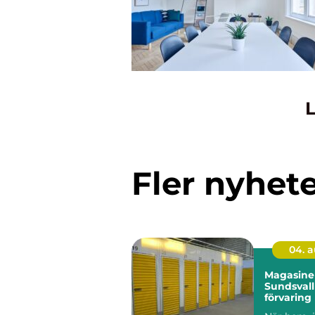
L
Fler nyhet
04. 
Magasiner
Sundsvall
förvaring
behöver m