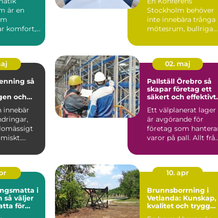
matik
En Konferens
m är en
Stockholm behöver
om
inte innebära trånga
r komfort,
mötesrum, bullriga
h ...
gator och ständiga
avbrott. A...
maj
02. maj
nning så
Pallställ Örebro så
skapar företag ett
gen och
säkert och effektivt
 en
lager
n innebär
Ett välplanerat lager
ndringar,
är avgörande för
edighet
lomässigt
företag som hantera
miskt.
varor på pall. Allt frå
vande
säkerhet och ar...
apr
10. apr
ngsmatta i
Brunnsborrning i
jer
Vetlanda: Kunskap,
atta för
kvalitet och trygg
kontor
vattenförsörjning