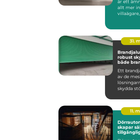
är ett ämn
allt mer i
villaägare,
bostadsrä
r oc...
31. 
Brandjalusi 
robust sk
både bra
inbrott
Ett brandj
av de mes
lösningarn
skydda st
öppningar
byggnad m
11. 
Dörrauto
skapar sä
tillgängli