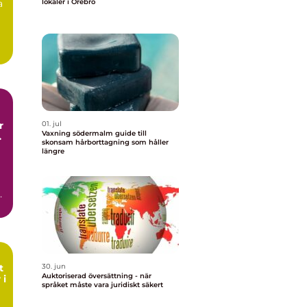
a
lokaler i Örebro
01. jul
Vaxning södermalm guide till
skonsam hårborttagning som håller
längre
h
n
t
30. jun
Auktoriserad översättning - när
 i
språket måste vara juridiskt säkert