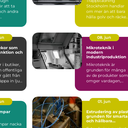
sugn
Trappstädning
r att ta
Stockholm handlar
och andra
om mer än att bara
hålla golv och räcke
gar från
fria f...
emål med
jun
08. jun
ekor som
Mikroteknik i
unktion och
modern
industriproduktion
 i butiker,
Mikroteknik är
 offentliga
grunden för många
r gått från
av de produkter som
äppa in ljus
omger vardagen,
även om de...
jun
01. jun
mpar
Extrudering av plas
grunden för smarta
och hållbara
par nacka
plastprofiler