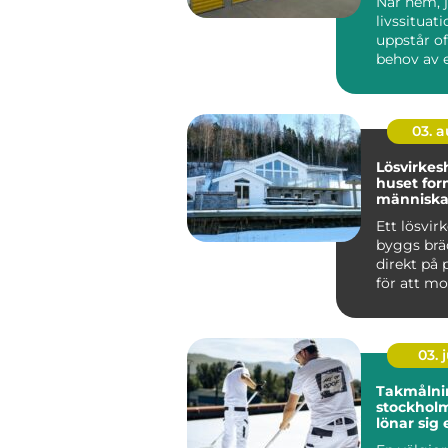
När hem, j
livssituat
uppstår of
behov av 
utrymme. 
03. 
Lösvirkeshu
huset for
människan
tvärtom
Ett lösvir
byggs brä
direkt på p
för att mo
färdiga mo
03. j
Takmålni
stockholm därf
lönar sig 
tak