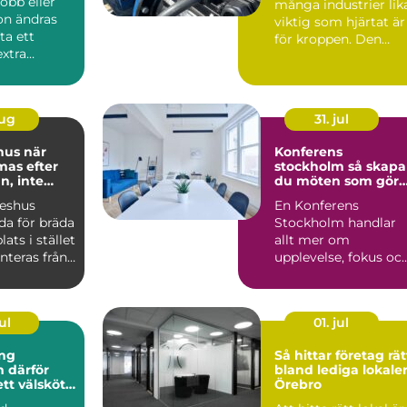
obb eller
många industrier lik
ion ändras
viktig som hjärtat är
ta ett
för kroppen. Den
extra
driver pumpar,
Ka...
fläktar,...
aug
31. jul
s när
Konferens
mas efter
stockholm så skapar
, inte
du möten som gör
skillnad
keshus
En Konferens
da för bräda
Stockholm handlar
lats i stället
allt mer om
nteras från
upplevelse, fokus oc
dul...
hållbarhet än bara e
lokal med sto...
ul
01. jul
ng
Så hittar företag rät
ör
bland lediga lokaler
ett välskött
Örebro