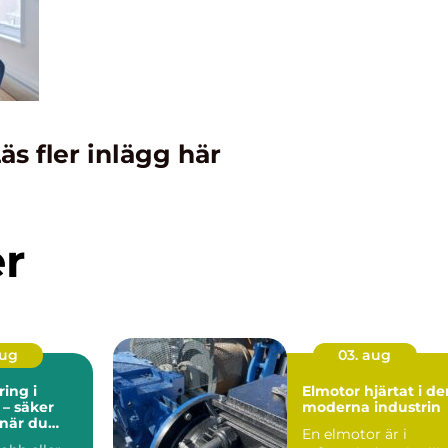
äs fler inlägg här
er
aug
03. aug
ing i
Elmotor hjärtat i den
 – säker
moderna industrin
 när du
En elmotor är i
er plats