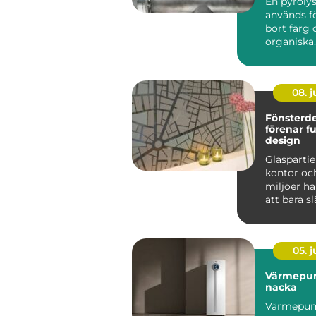
En pyroly
används fö
bort färg 
organiska
beläggnin
metallför
h...
08. 
Fönsterd
förenar f
design
Glaspartier
kontor och
miljöer ha
att bara sl
till att ...
05. 
Värmepu
nacka
Värmepum