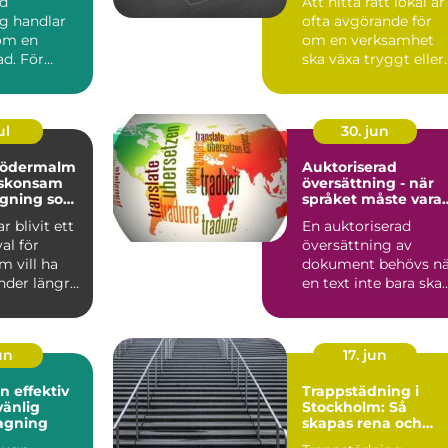
rd
Att hitta rätt lokal är
g handlar
ofta avgörande för
 om en
om en verksamhet
ad. För
ska växa tryggt eller
laägare och
fastna i praktiska...
sför...
ul
30. jun
södermalm
Auktoriserad
l skonsam
översättning - när
agning som
språket måste vara
ngre
juridiskt säkert
r blivit ett
En auktoriserad
val för
översättning av
 vill ha
dokument behövs nä
nder längre
en text inte bara ska
rakning...
fö...
jun
17. jun
ktiv
Trappstädning i
vänlig
Stockholm: Så
agning
skapas rena och
trygga trapphus