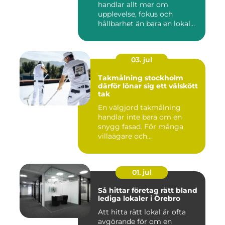
handlar allt mer om
upplevelse, fokus och
hållbarhet än bara en lokal
med sto...
03. jul
Takmålning stockholm
därför lönar sig ett välskött
tak
En välgjord takmålning
handlar inte bara om en
snygg fasad. För många
villaägare och
bostadsrättsför...
01. jul
Så hittar företag rätt bland
lediga lokaler i Örebro
Att hitta rätt lokal är ofta
avgörande för om en