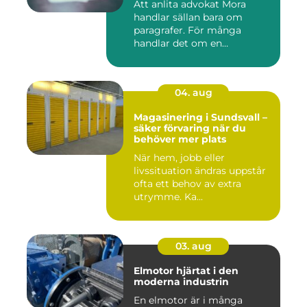
Att anlita advokat Mora
handlar sällan bara om
paragrafer. För många
handlar det om en
livssituation...
04. aug
Magasinering i Sundsvall –
säker förvaring när du
behöver mer plats
När hem, jobb eller
livssituation ändras uppstår
ofta ett behov av extra
utrymme. Ka...
03. aug
Elmotor hjärtat i den
moderna industrin
En elmotor är i många