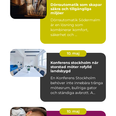
Dörrautomatik som skapar
säkra och tillgängliga
miljöer
Dörrautomatik Södermalm
är en lösning som
kombinerar komfort,
säkerhet och ...
10. maj
Konferens stockholm när
storstad möter rofylld
landsbygd
En Konferens Stockholm
behöver inte innebära trånga
mötesrum, bullriga gator
och ständiga avbrott. A...
10. maj