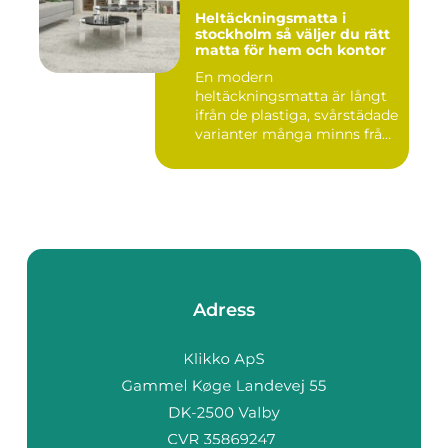
Heltäckningsmatta i
stockholm så väljer du rätt
matta för hem och kontor
En modern
heltäckningsmatta är långt
ifrån de plastiga, svårstädade
varianter många minns från
70- o...
Adress