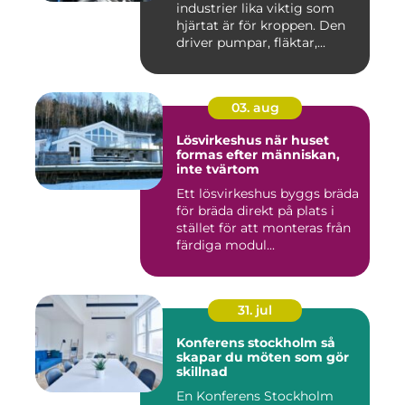
industrier lika viktig som
hjärtat är för kroppen. Den
driver pumpar, fläktar,...
03. aug
Lösvirkeshus när huset
formas efter människan,
inte tvärtom
Ett lösvirkeshus byggs bräda
för bräda direkt på plats i
stället för att monteras från
färdiga modul...
31. jul
Konferens stockholm så
skapar du möten som gör
skillnad
En Konferens Stockholm