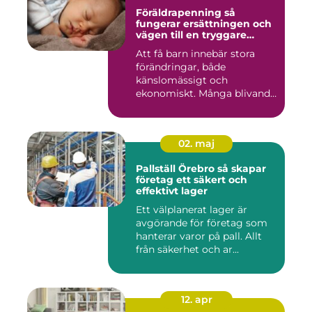
Föräldrapenning så
fungerar ersättningen och
vägen till en tryggare
föräldraledighet
Att få barn innebär stora
förändringar, både
känslomässigt och
ekonomiskt. Många blivande
föräldrar ...
02. maj
Pallställ Örebro så skapar
företag ett säkert och
effektivt lager
Ett välplanerat lager är
avgörande för företag som
hanterar varor på pall. Allt
från säkerhet och ar...
12. apr