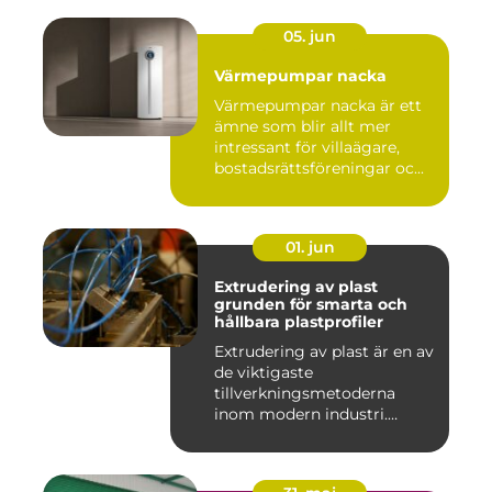
05. jun
Värmepumpar nacka
Värmepumpar nacka är ett
ämne som blir allt mer
intressant för villaägare,
bostadsrättsföreningar oc...
01. jun
Extrudering av plast
grunden för smarta och
hållbara plastprofiler
Extrudering av plast är en av
de viktigaste
tillverkningsmetoderna
inom modern industri.
Processen g...