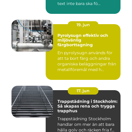
text inte bara ska fö...
19. jun
Pyrolysugn effektiv och
miljövänlig
färgborttagning
En pyrolysugn används för
att ta bort färg och andra
organiska beläggningar från
metallföremål med h...
17. jun
Trappstädning i Stockholm:
Så skapas rena och trygga
trapphus
Trappstädning Stockholm
handlar om mer än att bara
hålla golv och räcken fria f...