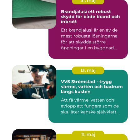
31. maj
Brandjalusi ett robust
skydd för både brand och
inbrott
Ett brandjalusi är en av de
mest robusta lösningarna
för att skydda större
öppningar i en byggnad
mo...
13. maj
VVS Strömstad - trygg
värme, vatten och badrum
längs kusten
Att få värme, vatten och
avlopp att fungera som de
ska låter kanske självklart...
11. maj