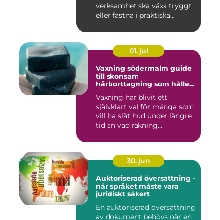
verksamhet ska växa tryggt
eller fastna i praktiska...
01. jul
Vaxning södermalm guide
till skonsam
hårborttagning som håller
längre
Vaxning har blivit ett
självklart val för många som
vill ha slät hud under längre
tid än vad rakning...
30. jun
Auktoriserad översättning -
när språket måste vara
juridiskt säkert
En auktoriserad översättning
av dokument behövs när en