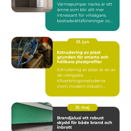
Värmepumpar nacka är ett
ämne som blir allt mer
intressant för villaägare,
bostadsrättsföreningar oc...
01. jun
Extrudering av plast
grunden för smarta och
hållbara plastprofiler
Extrudering av plast är en av
de viktigaste
tillverkningsmetoderna
inom modern industri.
Processen g...
31. maj
Brandjalusi ett robust
skydd för både brand och
inbrott