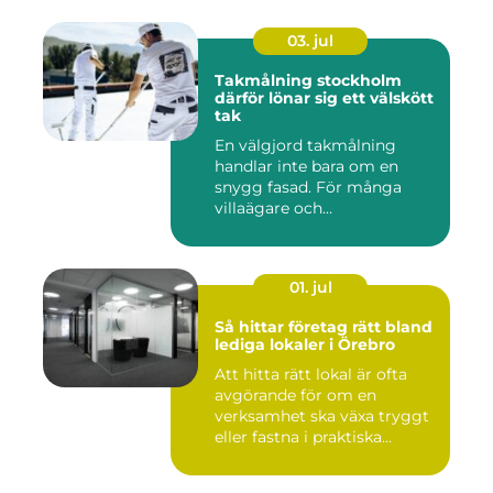
03. jul
Takmålning stockholm
därför lönar sig ett välskött
tak
En välgjord takmålning
handlar inte bara om en
snygg fasad. För många
villaägare och
bostadsrättsför...
01. jul
Så hittar företag rätt bland
lediga lokaler i Örebro
Att hitta rätt lokal är ofta
avgörande för om en
verksamhet ska växa tryggt
eller fastna i praktiska...