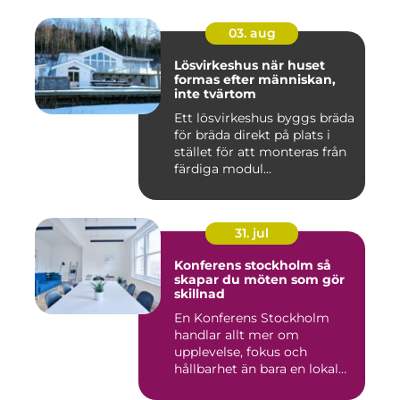
03. aug
Lösvirkeshus när huset
formas efter människan,
inte tvärtom
Ett lösvirkeshus byggs bräda
för bräda direkt på plats i
stället för att monteras från
färdiga modul...
31. jul
Konferens stockholm så
skapar du möten som gör
skillnad
En Konferens Stockholm
handlar allt mer om
upplevelse, fokus och
hållbarhet än bara en lokal
med sto...