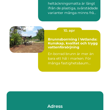
heltäckningsmatta är långt
ifrån de plastiga, svårstädade
varianter många minns från
70- o...
10. apr
Brunnsborrning i Vetlanda:
Kunskap, kvalitet och trygg
vattenförsörjning
En borrad brunn är mer än
bara ett hål i marken. För
många fastighets&aum...
Adress