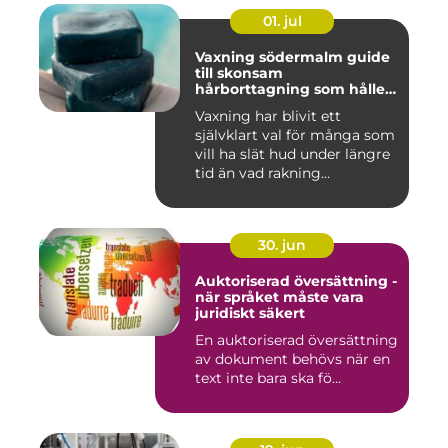
01. jul
Vaxning södermalm guide
till skonsam
hårborttagning som håller
längre
Vaxning har blivit ett
självklart val för många som
vill ha slät hud under längre
tid än vad rakning...
30. jun
Auktoriserad översättning -
när språket måste vara
juridiskt säkert
En auktoriserad översättning
av dokument behövs när en
text inte bara ska fö...