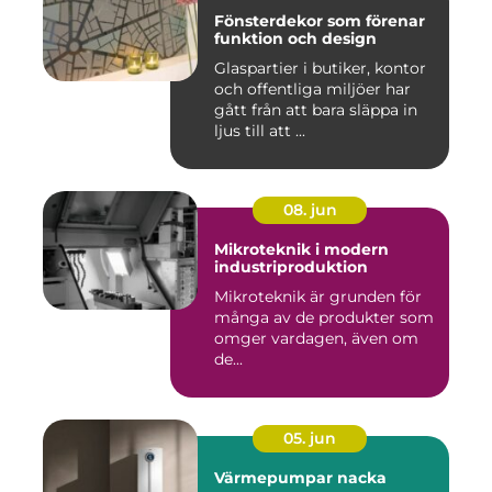
Fönsterdekor som förenar
funktion och design
Glaspartier i butiker, kontor
och offentliga miljöer har
gått från att bara släppa in
ljus till att ...
08. jun
Mikroteknik i modern
industriproduktion
Mikroteknik är grunden för
många av de produkter som
omger vardagen, även om
de...
05. jun
Värmepumpar nacka