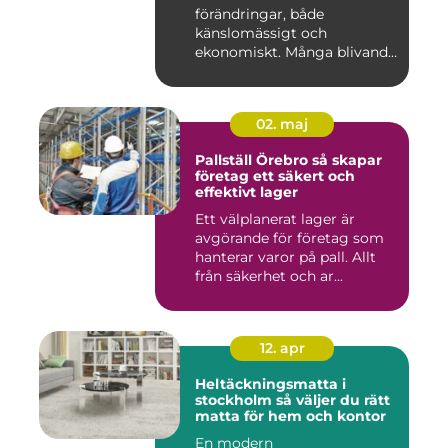
förändringar, både
känslomässigt och
ekonomiskt. Många blivande
föräldrar ...
02. maj
Pallställ Örebro så skapar
företag ett säkert och
effektivt lager
Ett välplanerat lager är
avgörande för företag som
hanterar varor på pall. Allt
från säkerhet och ar...
12. apr
Heltäckningsmatta i
stockholm så väljer du rätt
matta för hem och kontor
En modern