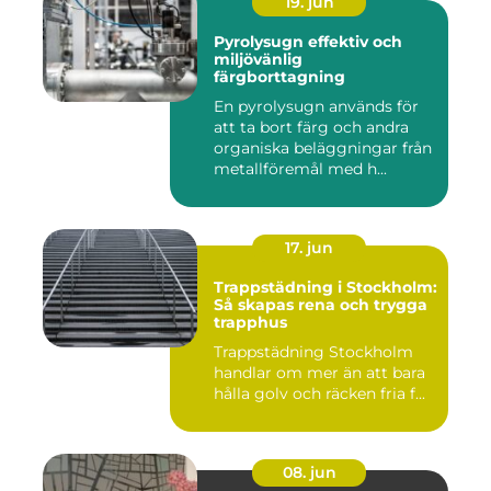
19. jun
Pyrolysugn effektiv och
miljövänlig
färgborttagning
En pyrolysugn används för
att ta bort färg och andra
organiska beläggningar från
metallföremål med h...
17. jun
Trappstädning i Stockholm:
Så skapas rena och trygga
trapphus
Trappstädning Stockholm
handlar om mer än att bara
hålla golv och räcken fria f...
08. jun