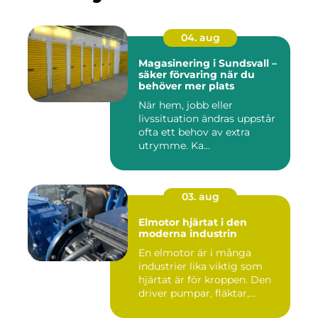
04. aug
Magasinering i Sundsvall –
säker förvaring när du
behöver mer plats
När hem, jobb eller
livssituation ändras uppstår
ofta ett behov av extra
utrymme. Ka...
03. aug
Elmotor hjärtat i den
moderna industrin
En elmotor är i många
industrier lika viktig som
hjärtat är för kroppen. Den
driver pumpar, fläktar,...