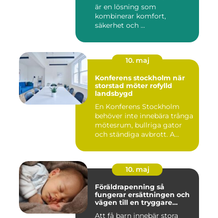
är en lösning som
kombinerar komfort,
säkerhet och ...
10. maj
Konferens stockholm när
storstad möter rofylld
landsbygd
En Konferens Stockholm
behöver inte innebära trånga
mötesrum, bullriga gator
och ständiga avbrott. A...
10. maj
Föräldrapenning så
fungerar ersättningen och
vägen till en tryggare
föräldraledighet
Att få barn innebär stora